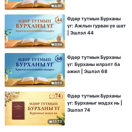
6:00
Өдөр тутмын Бурханы
үг: Ажлын гурван үе шат
| Эшлэл 44
9:54
Өдөр тутмын Бурханы
үг: Бурханы илрэлт ба
ажил | Эшлэл 68
9:13
Өдөр тутмын Бурханы
үг: Бурханыг мэдэх нь |
Эшлэл 74
11:13