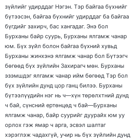
зүйлийг удирддаг Нэгэн. Тэр байгаа бүхнийг
бүтээсэн, байгаа бүхнийг удирддаг ба байгаа
бүгдийг захирч, бас хангадаг. Энэ бол
Бурханы байр суурь, Бурханы ялгамж чанар
юм. Бүх зүйл болон байгаа бүхний хувьд
Бурханы жинхэнэ ялгамж чанар бол Бүтээгч
бөгөөд бүх зүйлийн Захирагч мөн. Бурханы
эзэмшдэг ялгамж чанар ийм бөгөөд Тэр бол
бүх зүйлийн дунд цор ганц билээ. Бурханы
бүтээлүүдийн нэг нь ч—хүн төрөлхтний дунд
ч бай, сүнсний ертөнцөд ч бай—Бурханы
ялгамж чанар, байр суурийг дуурайх юм уу
орлох гэж ямар ч арга, эсвэл шалтаг
хэрэглэж чадахгүй, учир нь бүх зүйлийн дунд