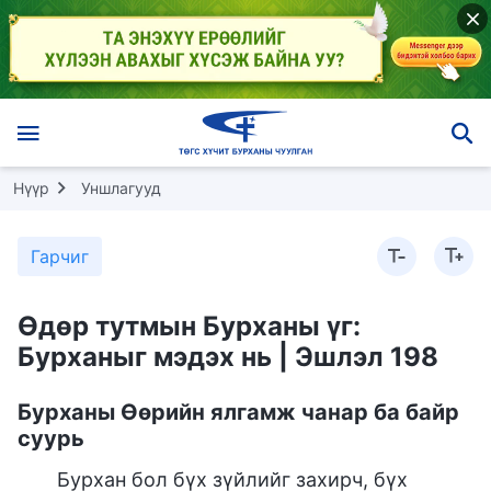
Нүүр
Уншлагууд
Гарчиг
Өдөр тутмын Бурханы үг:
Бурханыг мэдэх нь | Эшлэл 198
Бурханы Өөрийн ялгамж чанар ба байр
суурь
Бурхан бол бүх зүйлийг захирч, бүх