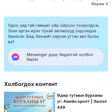
Өөрөө X
Одоо үед гай гамшиг ойр ойрхон тохиолдож,
Эзэн эргэн ирэх тухай зөгнөлүүд үндсэндээ
биелсэн. Бид Эзэнийг хэрхэн угтан авч болох
вэ?
Messenger дээр бидэнтэй холбоо
барих
Холбогдох контент
Өдөр тутмын Бурханы
үг: Амийн оролт | Эшлэл
449