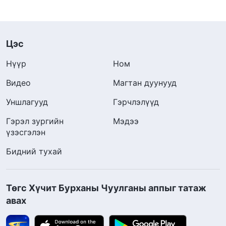
Цэс
Нүүр
Ном
Видео
Магтан дуунууд
Уншлагууд
Гэрчлэлүүд
Гэрэл зургийн
Мэдээ
үзэсгэлэн
Бидний тухай
Төгс Хүчит Бурханы Чуулганы аппыг татаж
авах