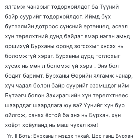
ялгамж чанарыг тодорхойлдог ба Түүний
байр суурийг тодорхойлдог. Иймд бүх
бүтээлийн дотроос сүнсний ертөнцөд, эсвэл
хүн төрөлхтний дунд байдаг ямар нэгэн амьд
оршихуй Бурханы оронд зогсохыг хүсэх нь
боломжгүй хэрэг, Бурханы дүрд тоглохыг
хүсэх нь мөн л боломжгүй хэрэг. Энэ бол
бодит баримт. Бурханы Өөрийн ялгамж чанар,
хүч чадал болон байр суурийг эзэмшдэг ийм
Бүтээгч болон Захирагчийн хүн төрөлхтнөөс
шаарддаг шаардлага юу вэ? Үүнийг хүн бүр
ойлгож, санах ёстой ба энэ нь Бурхан, хүн
хоёрт хоёуланд нь маш чухал юм!
Үг. II Боть: Бурханыг мэдэх тухай. Цор ганц Бурхан