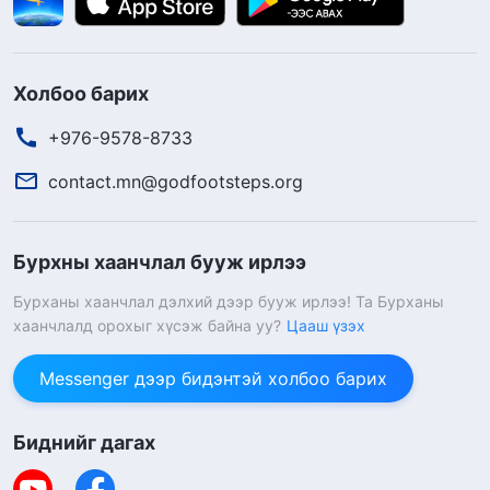
Холбоо барих
+976-9578-8733
contact.mn@godfootsteps.org
Бурхны хаанчлал бууж ирлээ
Бурханы хаанчлал дэлхий дээр бууж ирлээ! Та Бурханы
хаанчлалд орохыг хүсэж байна уу?
Цааш үзэх
Messenger дээр бидэнтэй холбоо барих
Биднийг дагах