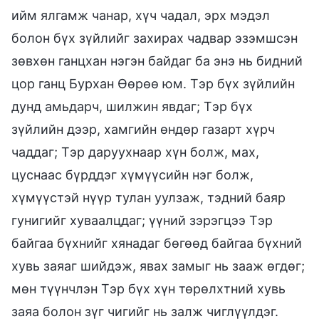
ийм ялгамж чанар, хүч чадал, эрх мэдэл
болон бүх зүйлийг захирах чадвар эзэмшсэн
зөвхөн ганцхан нэгэн байдаг ба энэ нь бидний
цор ганц Бурхан Өөрөө юм. Тэр бүх зүйлийн
дунд амьдарч, шилжин явдаг; Тэр бүх
зүйлийн дээр, хамгийн өндөр газарт хүрч
чаддаг; Тэр даруухнаар хүн болж, мах,
цуснаас бүрддэг хүмүүсийн нэг болж,
хүмүүстэй нүүр тулан уулзаж, тэдний баяр
гунигийг хуваалцдаг; үүний зэрэгцээ Тэр
байгаа бүхнийг хянадаг бөгөөд байгаа бүхний
хувь заяаг шийдэж, явах замыг нь зааж өгдөг;
мөн түүнчлэн Тэр бүх хүн төрөлхтний хувь
заяа болон зүг чигийг нь залж чиглүүлдэг.