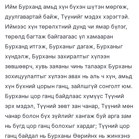
Ийм Бурханд амьд хүн бүхэн шүтэн мөргөж,
дуулгавартай байж, Түүнийг мэдэх хэрэгтэй.
Иймээс хүн төрөлхтний дунд чи ямар бүлэг,
төрөлд багтаж байгаагаас үл хамааран
Бурханд итгэж, Бурханыг дагаж, Бурханыг
хүндэлж, Бурханы захиралтыг хүлээн
зөвшөөрч, хувь заяаны чинь талаарх Бурханы
зохицуулалтыг хүлээн авах нь аль ч хүн, амьд
хүн бүхний цорын ганц, зайлшгүй сонголт юм.
Бурханы цор ганц байдлаас хүмүүс Түүний
эрх мэдэл, Түүний зөвт зан чанар, Түүний мөн
чанар болон бүх зүйлийг хангаж буй арга зам
нь бүгд цор ганц болохыг хардаг; Түүний цор
ганц байдал нь Бурханы Өөрийнх нь жинхэнэ