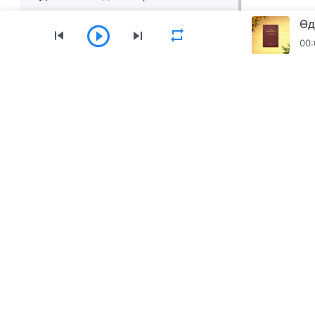
Өд
00:
Цэс
Нүүр
Ном
Видео
Магтан дуун
Төгс Хүчит Бурханы Чуулганы аппыг татаж а
Холбоо барих