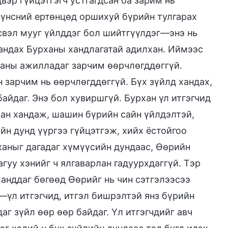
эр гүйцэтгэгч устгагдсан ба зарим нь
сүнсний ертөнцөд оршихуй бүрийн тулгарах
эсвэл мууг үйлддэг бол шийтгүүлдэг—энэ нь
андах Бурханы хандлагатай адилхан. Иймээс
ханы ажилладаг зарчим өөрчлөгддөггүй.
 зарчим нь өөрчлөгддөггүй. Бүх зүйлд хандах,
айдаг. Энэ бол хувиршгүй. Бурхан үл итгэгчид
хан хандаж, шашин бүрийн сайн үйлдэлтэй,
йн дунд үүргээ гүйцэтгэж, хийх ёстойгоо
ханыг дагадаг хүмүүсийн дундаас, Өөрийн
гуу хэнийг ч ялгаварлан гадуурхдаггүй. Тэр
ханддаг бөгөөд Өөрийг нь чин сэтгэлээсээ
т—үл итгэгчид, итгэл бишрэлтэй янз бүрийн
 зүйл өөр өөр байдаг. Үл итгэгчдийг авч