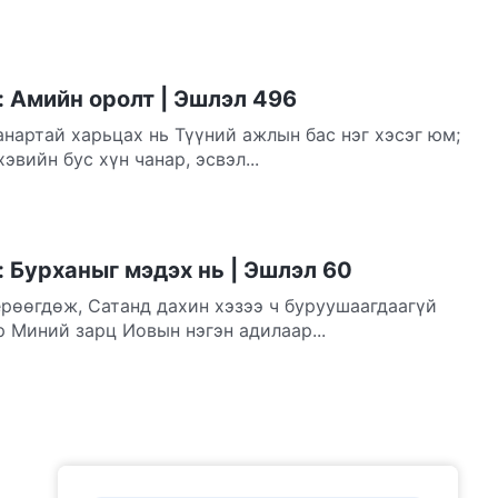
 Амийн оролт | Эшлэл 496
анартай харьцах нь Түүний ажлын бас нэг хэсэг юм;
эвийн бус хүн чанар, эсвэл...
 Бурханыг мэдэх нь | Эшлэл 60
ерөөгдөж, Сатанд дахин хэзээ ч буруушаагдаагүй
р Миний зарц Иовын нэгэн адилаар...