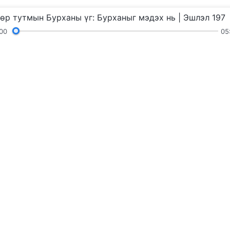
өр тутмын Бурханы үг: Бурханыг мэдэх нь | Эшлэл 197
00
05
ууд
Уншлагууд
Гэрчлэлүүд
Гэрэл з
вах
Бурхны хаа
Бурханы хаанчл
хүсэж байна уу
Messenger
Биднийг даг