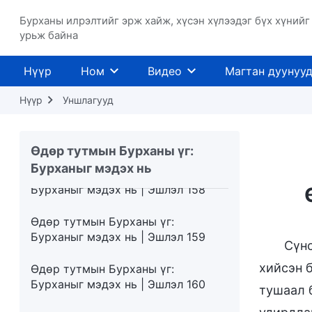
Бурханыг мэдэх нь | Эшлэл 154
Бурханы илрэлтийг эрж хайж, хүсэн хүлээдэг бүх хүнийг
Өдөр тутмын Бурханы үг:
урьж байна
Бурханыг мэдэх нь | Эшлэл 155
Нүүр
Ном
Видео
Магтан дуунуу
Өдөр тутмын Бурханы үг:
Бурханыг мэдэх нь | Эшлэл 156
Нүүр
Уншлагууд
Өдөр тутмын Бурханы үг:
Бурханыг мэдэх нь | Эшлэл 157
Өдөр тутмын Бурханы үг:
Бурханыг мэдэх нь
Өдөр тутмын Бурханы үг:
Бурханыг мэдэх нь | Эшлэл 158
Өдөр тутмын Бурханы үг:
Бурханыг мэдэх нь | Эшлэл 159
Сүнс
хийсэн 
Өдөр тутмын Бурханы үг:
Бурханыг мэдэх нь | Эшлэл 160
тушаал 