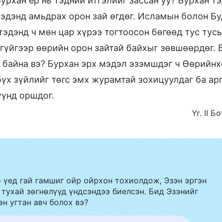
урхан ер нь тэдний итгэлийг зассан уу? Бурхан тэ
тэдэнд амьдрах орон зай өгдөг. Исламын болон Б
 тэдэнд ч мөн цар хүрээ тогтоосон бөгөөд тус ту
гүйгээр өөрийн орон зайтай байхыг зөвшөөрдөг. Б
 байна вэ? Бурхан эрх мэдэл эзэмшдэг ч Өөрийнх
үх зүйлийг төгс эмх журамтай зохицуулдаг ба арг
үүнд оршдог.
Үг. II 
 үед гай гамшиг ойр ойрхон тохиолдож, Эзэн эргэн
 тухай зөгнөлүүд үндсэндээ биелсэн. Бид Эзэнийг
эн угтан авч болох вэ?