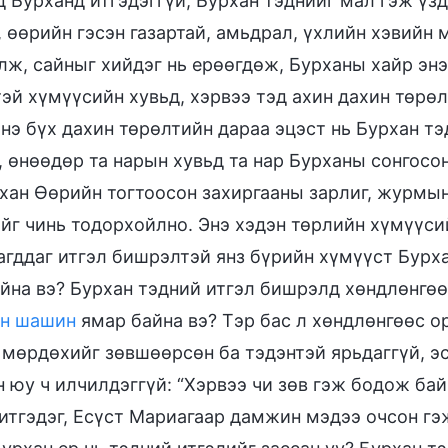
д Бурханд итгэдэггүй, Бурхан тэднийг мал гэж үзд
 өөрийн гэсэн газартай, амьдрал, үхлийн хэвийн 
лж, сайныг хийдэг нь ерөөгдөж, Бурханы хайр энэ
эй хүмүүсийн хувьд, хэрвээ тэд ахин дахин төр
энэ бүх дахин төрөлтийн дараа эцэст нь Бурхан т
 өнөөдөр та нарын хувьд та нар Бурханы сонгосон
рхан Өөрийн тогтоосон захиргааны зарлиг, журмын
ийг чинь тодорхойлно. Энэ хэдэн төрлийн хүмүү
агддаг итгэл бишрэлтэй янз бүрийн хүмүүст Бурх
айна вэ? Бурхан тэдний итгэл бишрэлд хөндлөнгөө
н шашин
ямар байна вэ? Тэр бас л хөндлөнгөөс о
 мөрдөхийг зөвшөөрсөн ба тэдэнтэй ярьдаггүй, эс
 юу ч илчилдэггүй: “Хэрвээ чи зөв гэж бодож бай
итгэдэг, Есүст Мариагаар дамжин мэдээ очсон гэж