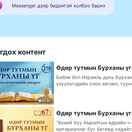
Messenger дээр бидэнтэй холбоо барих
гдох контент
Өдөр тутмын Бурханы үг:
Библи бол Израиль дахь Бурха
үзүүлэгчдийн олон зөгнөл, түүн
11:57
Өдөр тутмын Бурханы үг:
“Хүний Хүү Амралтын өдрийн ч 
материаллаг бус бөгөөд хэдийгэ