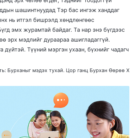
дэнд эрх чөлөө өгдөг, тэднийг тоодоггүй
уддын шашинтнуудад Тэр бас ингэж ханддаг
сынх нь итгэл бишрэлд хөндлөнгөөс
үгд эмх журамтай байдаг. Та нар энэ бүгдээс
өө эрх мэдлийг дураараа ашигладаггүй.
а дүйтэй. Түүний мэргэн ухаан, бүхнийг чадагч
Боть: Бурханыг мэдэх тухай. Цор ганц Бурхан Өөрөө X