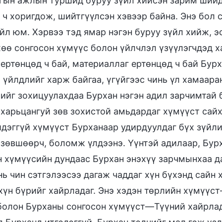
гын ажлын туршид буруу зүйл хийсэн зарим шийдв
 ч хоригдож, шийтгүүлсэн хэвээр байна. Энэ бол 
үйл юм. Хэрвээ тэд ямар нэгэн буруу зүйл хийж, 
өө сонгосон хүмүүс болон үйлчлэл үзүүлэгчдэд х
 ертөнцөд ч бай, материаллаг ертөнцөд ч бай Бур
 үйлдлийг харж байгаа, үгүйгээс чинь үл хамааран
ийг зохицуулахдаа Бурхан нэгэн адил зарчимтай б
 харьцангуй зөв зохистой амьдардаг хүмүүст сай
йдэггүй хүмүүст Бурханаар удирдуулдаг бүх зүйли
 зөвшөөрч, боломж үлдээнэ. Үүнтэй адилаар, Бур
н хүмүүсийн дундаас Бурхан энэхүү зарчмынхаа да
ь чин сэтгэлээсээ дагаж чаддаг хүн бүхэнд сайн 
 хүн бүрийг хайрладаг. Энэ хэдэн төрлийн хүмүүс
болон Бурханы сонгосон хүмүүст—Түүний хайрладаг