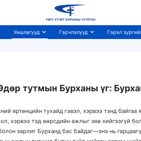
д
Уншлагууд
Гэрчлэлүүд
Гэрэл зургий
Өдөр тутмын Бурханы үг: Бурха
ний ертөнцийн тухайд гэвэл, хэрвээ тэнд байгаа 
бол, хэрвээ тэд өөрсдийн ажлыг зөв хийгээгүй бо
болон зарлиг Бурханд бас байдаг—энэ нь гарцааг