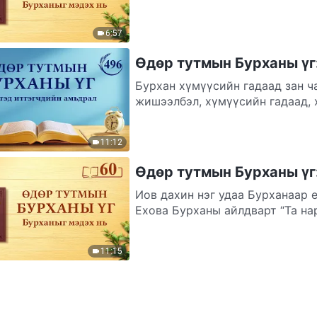
6:57
Өдөр тутмын Бурханы үг:
Бурхан хүмүүсийн гадаад зан ч
жишээлбэл, хүмүүсийн гадаад, х
11:12
Өдөр тутмын Бурханы үг:
Иов дахин нэг удаа Бурханаар 
Ехова Бурханы айлдварт “Та на
11:15