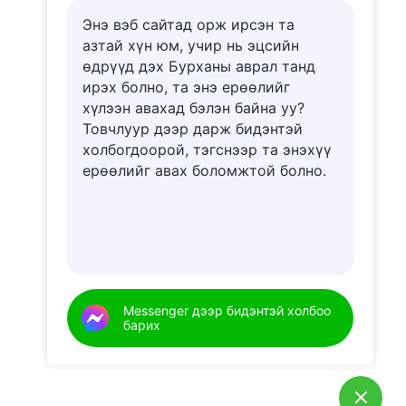
Энэ вэб сайтад орж ирсэн та
азтай хүн юм, учир нь эцсийн
өдрүүд дэх Бурханы аврал танд
ирэх болно, та энэ ерѳѳлийг
хүлээн авахад бэлэн байна уу?
Товчлуур дээр дарж бидэнтэй
холбогдоорой, тэгснээр та энэхүү
ерѳѳлийг авах боломжтой болно.
Messenger дээр бидэнтэй холбоо
барих