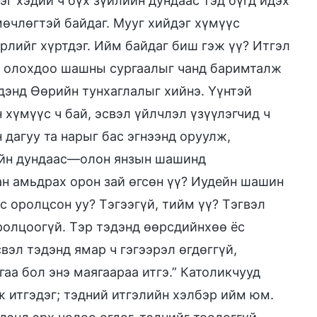
эг хэдий ч бүх зүйлийн дундаас тэд бүгд идэх
мөчлөгтэй байдаг. Мууг хийдэг хүмүүс
рлийг хүртдэг. Ийм байдаг биш гэж үү? Итгэл
өл олохдоо шашны сургаалыг чанд баримталж
эдэнд Өөрийн тунхаглалыг хийнэ. Үүнтэй
 хүмүүс ч бай, эсвэл үйлчлэл үзүүлэгчид ч
 дагуу та нарыг бас эгнээнд оруулж,
сийн дундаас—олон янзын шашинд
ан амьдрах орон зай өгсөн үү? Иудейн шашин
с оролцсон уу? Тэгээгүй, тийм үү? Тэгвэл
ролцоогүй. Тэр тэдэнд өөрсдийнхөө ёс
вэл тэдэнд ямар ч гэгээрэл өгдөггүй,
гаа бол энэ маягаараа итгэ.” Католикчууд
 итгэдэг; тэдний итгэлийн хэлбэр ийм юм.