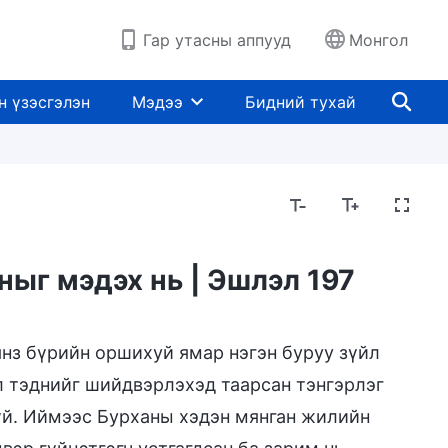
Гар утасны аппууд
Монгол
н үзэсгэлэн
Мэдээ
Бидний тухай
ныг мэдэх нь | Эшлэл 197
янз бүрийн оршихуй ямар нэгэн буруу зүйл
л тэднийг шийдвэрлэхэд таарсан тэнгэрлэг
үй. Иймээс Бурханы хэдэн мянган жилийн