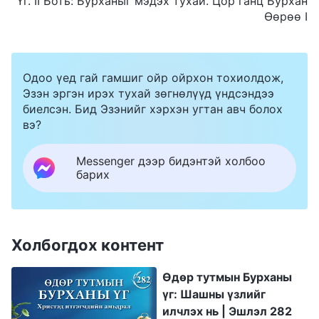
Үг. II Боть: Бурханыг мэдэх тухай. Цор ганц Бурхан
Өөрөө I
Одоо үед гай гамшиг ойр ойрхон тохиолдож,
Эзэн эргэн ирэх тухай зөгнөлүүд үндсэндээ
биелсэн. Бид Эзэнийг хэрхэн угтан авч болох
вэ?
Messenger дээр бидэнтэй холбоо
барих
Холбогдох контент
Өдөр тутмын Бурханы
үг: Шашны үзлийг
илчлэх нь | Эшлэл 282