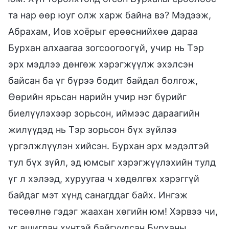
та нар өөр юуг олж харж байна вэ? Мэдээж,
Абрахам, Иов хоёрыг ерөөснийхөө дараа
Бурхан алхаагаа зогсоогоогүй, учир нь Тэр
эрх мэдлээ дөнгөж хэрэгжүүлж эхэлсэн
байсан ба үг бүрээ бодит байдал болгож,
Өөрийн ярьсан нарийн учир нэг бүрийг
биелүүлэхээр зорьсон, иймээс дараагийн
жилүүдэд нь Тэр зорьсон бүх зүйлээ
үргэлжлүүлэн хийсэн. Бурхан эрх мэдэлтэй
тул бүх зүйл, эд юмсыг хэрэгжүүлэхийн тулд
үг л хэлээд, хуруугаа ч хөдөлгөх хэрэггүй
байдаг мэт хүнд санагддаг байх. Ингэж
төсөөлнө гэдэг жаахан хөгийн юм! Хэрвээ чи,
үг ашиглан хүнтэй байгуулсан Бурханы