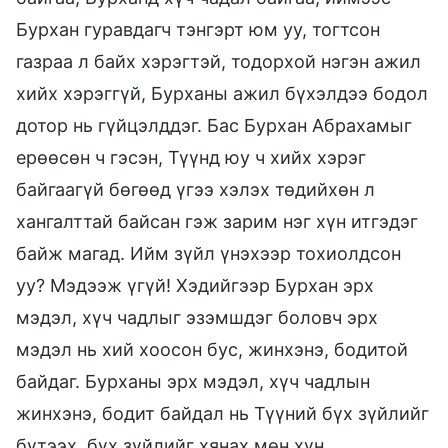
Бурхан гуравдагч тэнгэрт юм уу, тогтсон
газраа л байх хэрэгтэй, тодорхой нэгэн ажил
хийх хэрэггүй, Бурханы ажил бүхэлдээ бодол
дотор нь гүйцэлддэг. Бас Бурхан Абрахамыг
ерөөсөн ч гэсэн, Түүнд юу ч хийх хэрэг
байгаагүй бөгөөд үгээ хэлэх төдийхөн л
хангалттай байсан гэж зарим нэг хүн итгэдэг
байж магад. Ийм зүйл үнэхээр тохиолдсон
уу? Мэдээж үгүй! Хэдийгээр Бурхан эрх
мэдэл, хүч чадлыг эзэмшдэг боловч эрх
мэдэл нь хий хоосон бус, жинхэнэ, бодитой
байдаг. Бурханы эрх мэдэл, хүч чадлын
жинхэнэ, бодит байдал нь Түүний бүх зүйлийг
бүтээх, бүх зүйлийг хянах мөн хүн