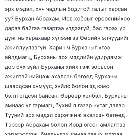
эрх мэдэл, хүч чадлын бодитой талыг харсан
уу? Бурхан Абрахам, Иов хоёрыг ерөөснийхөө
дараа байгаа газартаа үлдээгүй, бас гарах үр
дүнг нь харахаар хүлээнгээ Өөрийн элчүүдийг
ажиллуулаагүй. Харин ч Бурханыг үгээ
айлдмагц, Бурханы эрх мэдлийн удирдамж
дор бүх зүйл Бурханы хийх гэж зорьсон
ажилтай нийцэж эхэлсэн бөгөөд Бурханы
шаардсан хүмүүс, зүйлс болон эд юмс
бэлтгэгдсэн байсан. Өөрөөр хэлбэл, Бурханы
амнаас үг гармагц бүхий л газар нутаг даяар
Түүний эрх мэдэл хэрэгжиж эхэлсэн бөгөөд
Тэрээр Абрахам болон Иовд өгсөн амлалтаа
хэрэгжүүлж, биелүүлэх замаа тавих зуураа