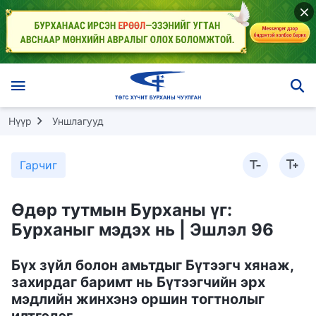
Нүүр
Уншлагууд
Гарчиг
Өдөр тутмын Бурханы үг:
Бурханыг мэдэх нь | Эшлэл 96
Бүх зүйл болон амьтдыг Бүтээгч хянаж,
захирдаг баримт нь Бүтээгчийн эрх
мэдлийн жинхэнэ оршин тогтнолыг
илтгэдэг