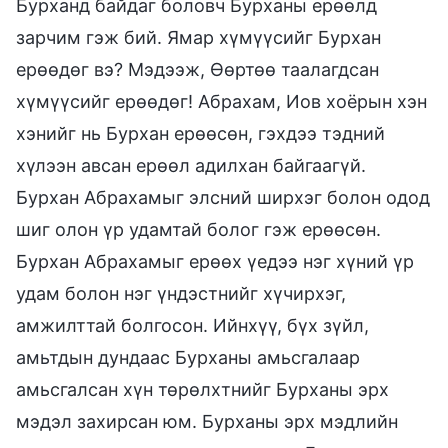
Бурханд байдаг боловч Бурханы ерөөлд
зарчим гэж бий. Ямар хүмүүсийг Бурхан
ерөөдөг вэ? Мэдээж, Өөртөө таалагдсан
хүмүүсийг ерөөдөг! Абрахам, Иов хоёрын хэн
хэнийг нь Бурхан ерөөсөн, гэхдээ тэдний
хүлээн авсан ерөөл адилхан байгаагүй.
Бурхан Абрахамыг элсний ширхэг болон одод
шиг олон үр удамтай болог гэж ерөөсөн.
Бурхан Абрахамыг ерөөх үедээ нэг хүний үр
удам болон нэг үндэстнийг хүчирхэг,
амжилттай болгосон. Ийнхүү, бүх зүйл,
амьтдын дундаас Бурханы амьсгалаар
амьсгалсан хүн төрөлхтнийг Бурханы эрх
мэдэл захирсан юм. Бурханы эрх мэдлийн