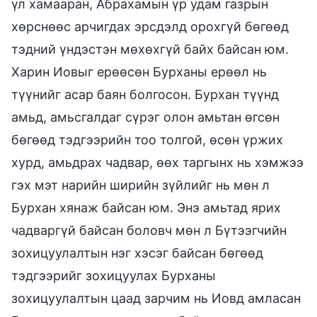
үл хамааран, Абрахамын үр удам газрын
хөрснөөс арчигдах эрсдэлд орохгүй бөгөөд
тэдний үндэстэн мөхөхгүй байх байсан юм.
Харин Иовыг ерөөсөн Бурханы ерөөл нь
түүнийг асар баян болгосон. Бурхан түүнд
амьд, амьсгалдаг сүрэг олон амьтан өгсөн
бөгөөд тэдгээрийн тоо толгой, өсөн үржих
хурд, амьдрах чадвар, өөх таргынх нь хэмжээ
гэх мэт нарийн ширийн зүйлийг нь мөн л
Бурхан хянаж байсан юм. Энэ амьтад ярих
чадваргүй байсан боловч мөн л Бүтээгчийн
зохицуулалтын нэг хэсэг байсан бөгөөд
тэдгээрийг зохицуулах Бурханы
зохицуулалтын цаад зарчим нь Иовд амласан