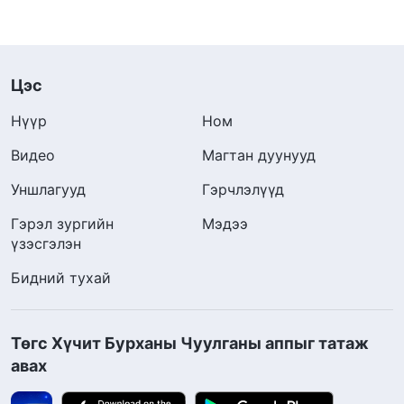
Цэс
Нүүр
Ном
Видео
Магтан дуунууд
Уншлагууд
Гэрчлэлүүд
Гэрэл зургийн
Мэдээ
үзэсгэлэн
Бидний тухай
Төгс Хүчит Бурханы Чуулганы аппыг татаж
авах