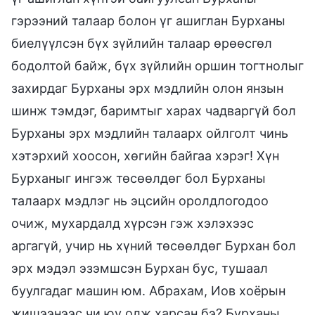
гэрээний талаар болон үг ашиглан Бурханы
биелүүлсэн бүх зүйлийн талаар өрөөсгөл
бодолтой байж, бүх зүйлийн оршин тогтнолыг
захирдаг Бурханы эрх мэдлийн олон янзын
шинж тэмдэг, баримтыг харах чадваргүй бол
Бурханы эрх мэдлийн талаарх ойлголт чинь
хэтэрхий хоосон, хөгийн байгаа хэрэг! Хүн
Бурханыг ингэж төсөөлдөг бол Бурханы
талаарх мэдлэг нь эцсийн оролдлогодоо
очиж, мухардалд хүрсэн гэж хэлэхээс
аргагүй, учир нь хүний төсөөлдөг Бурхан бол
эрх мэдэл эзэмшсэн Бурхан бус, тушаал
буулгадаг машин юм. Абрахам, Иов хоёрын
жишээнээс чи юу олж харсан бэ? Бурханы