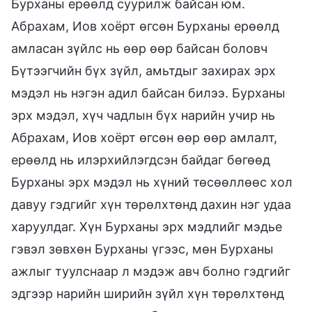
Бурханы ерөөлд суурилж байсан юм.
Абрахам, Иов хоёрт өгсөн Бурханы ерөөлд
амласан зүйлс нь өөр өөр байсан боловч
Бүтээгчийн бүх зүйл, амьтдыг захирах эрх
мэдэл нь нэгэн адил байсан билээ. Бурханы
эрх мэдэл, хүч чадлын бүх нарийн учир нь
Абрахам, Иов хоёрт өгсөн өөр өөр амлалт,
ерөөлд нь илэрхийлэгдсэн байдаг бөгөөд
Бурханы эрх мэдэл нь хүний төсөөллөөс хол
давуу гэдгийг хүн төрөлхтөнд дахин нэг удаа
харуулдаг. Хүн Бурханы эрх мэдлийг мэдье
гэвэл зөвхөн Бурханы үгээс, мөн Бурханы
ажлыг туулснаар л мэдэж авч болно гэдгийг
эдгээр нарийн ширийн зүйл хүн төрөлхтөнд