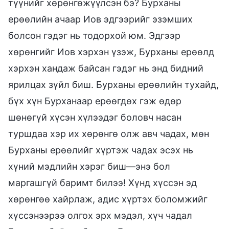
түүнийг хөрөнгөжүүлсэн бэ? Бурханы
ерөөлийн ачаар Иов эдгээрийг эзэмших
болсон гэдэг нь тодорхой юм. Эдгээр
хөрөнгийг Иов хэрхэн үзэж, Бурханы ерөөлд
хэрхэн хандаж байсан гэдэг нь энд бидний
ярилцах зүйл биш. Бурханы ерөөлийн тухайд,
бүх хүн Бурханаар ерөөгдөх гэж өдөр
шөнөгүй хүсэн хүлээдэг боловч насан
туршдаа хэр их хөрөнгө олж авч чадах, мөн
Бурханы ерөөлийг хүртэж чадах эсэх нь
хүний мэдлийн хэрэг биш—энэ бол
маргашгүй баримт билээ! Хүнд хүссэн эд
хөрөнгөө хайрлаж, адис хүртэх боломжийг
хүссэнээрээ олгох эрх мэдэл, хүч чадал