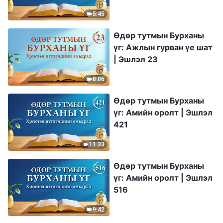
5:45
Өдөр тутмын Бурханы
үг: Ажлын гурван үе шат
| Эшлэл 23
8:06
Өдөр тутмын Бурханы
үг: Амийн оролт | Эшлэл
421
11:33
Өдөр тутмын Бурханы
үг: Амийн оролт | Эшлэл
516
9:42