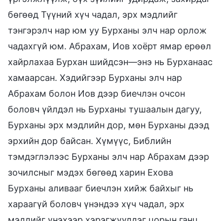
бөгөөд Түүний хүч чадал, эрх мэдлийг
тэнгэрэлч нар юм уу Бурханы элч нар орлож
чадахгүй юм. Абрахам, Иов хоёрт ямар ерөөл
хайрлахаа Бурхан шийдсэн—энэ нь Бурханаас
хамаарсан. Хэдийгээр Бурханы элч нар
Абрахам болон Иов дээр биечлэн очсон
боловч үйлдэл нь Бурханы тушаалын дагуу,
Бурханы эрх мэдлийн дор, мөн Бурханы дээд
эрхийн дор байсан. Хүмүүс, Библийн
тэмдэглэлээс Бурханы элч нар Абрахам дээр
зочилсныг мэдэх бөгөөд харин Ехова
Бурханы аливааг биечлэн хийж байхыг нь
хараагүй боловч үнэндээ хүч чадал, эрх
мэдлийг үнэхээр хэрэгжүүлдэг цорын ганц