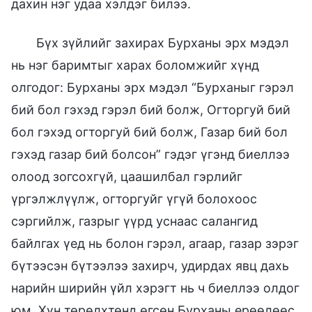
дахин нэг удаа хэлдэг билээ.
Бүх зүйлийг захирах Бурханы эрх мэдэл
нь нэг баримтыг харах боломжийг хүнд
олгодог: Бурханы эрх мэдэл “Бурханыг гэрэл
бий бол гэхэд гэрэл бий болж, Огторгуй бий
бол гэхэд огторгуй бий болж, Газар бий бол
гэхэд газар бий болсон” гэдэг үгэнд биеллээ
олоод зогсохгүй, цаашилбал гэрлийг
үргэлжлүүлж, огторгуйг үгүй болохоос
сэргийлж, газрыг үүрд уснаас салангид
байлгах үед нь болон гэрэл, агаар, газар зэрэг
бүтээсэн бүтээлээ захирч, удирдах явц дахь
нарийн ширийн үйл хэрэгт нь ч биеллээ олдог
юм. Хүн төрөлхтөнд өгсөн Бурханы ерөөлөөс