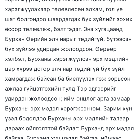
хэрэгжүүлэхээр төлөвлөсөн алхам, гол үе
шат болгондоо шаардагдах бүх зүйлийг зохих
ёсоор төлөвлөж, бэлтгэдэг. Энэ хугацаанд
Бурхан Өөрийн элч нарыг төдийгүй, бүтээсэн
бүх зүйлээ удирдан жолоодсон. Өөрөөр
хэлбэл, Бурханы хэрэгжүүлсэн эрх мэдлийн
цар хүрээ дотор элч нар төдийгүй бүх зүйл
хамрагдаж байсан ба биелүүлэх гэж зорьсон
ажлаа гүйцэтгэхийн тулд Тэр эдгээрийг
удирдан жолоодсон; ийм онцлог арга замаар
Бурханы эрх мэдэл хэрэгжсэн юм. Зарим хүн
үзэл бодолдоо Бурханы эрх мэдлийн талаар
дараах ойлголттой байдаг: Бурханд эрх мэдэл
байгаа, Бурханд хүч чадал байгаа, иймээс