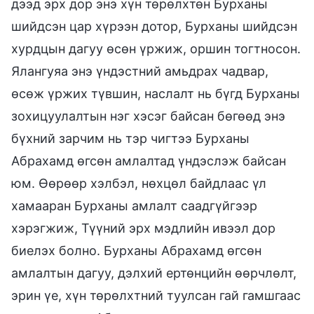
дээд эрх дор энэ хүн төрөлхтөн Бурханы
шийдсэн цар хүрээн дотор, Бурханы шийдсэн
хурдцын дагуу өсөн үржиж, оршин тогтносон.
Ялангуяа энэ үндэстний амьдрах чадвар,
өсөж үржих түвшин, наслалт нь бүгд Бурханы
зохицуулалтын нэг хэсэг байсан бөгөөд энэ
бүхний зарчим нь тэр чигтээ Бурханы
Абрахамд өгсөн амлалтад үндэслэж байсан
юм. Өөрөөр хэлбэл, нөхцөл байдлаас үл
хамааран Бурханы амлалт саадгүйгээр
хэрэгжиж, Түүний эрх мэдлийн ивээл дор
биелэх болно. Бурханы Абрахамд өгсөн
амлалтын дагуу, дэлхий ертөнцийн өөрчлөлт,
эрин үе, хүн төрөлхтний туулсан гай гамшгаас