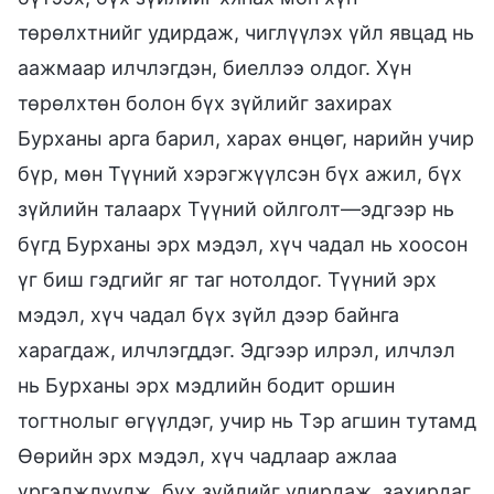
төрөлхтнийг удирдаж, чиглүүлэх үйл явцад нь
аажмаар илчлэгдэн, биеллээ олдог. Хүн
төрөлхтөн болон бүх зүйлийг захирах
Бурханы арга барил, харах өнцөг, нарийн учир
бүр, мөн Түүний хэрэгжүүлсэн бүх ажил, бүх
зүйлийн талаарх Түүний ойлголт—эдгээр нь
бүгд Бурханы эрх мэдэл, хүч чадал нь хоосон
үг биш гэдгийг яг таг нотолдог. Түүний эрх
мэдэл, хүч чадал бүх зүйл дээр байнга
харагдаж, илчлэгддэг. Эдгээр илрэл, илчлэл
нь Бурханы эрх мэдлийн бодит оршин
тогтнолыг өгүүлдэг, учир нь Тэр агшин тутамд
Өөрийн эрх мэдэл, хүч чадлаар ажлаа
үргэлжлүүлж, бүх зүйлийг удирдаж, захирдаг