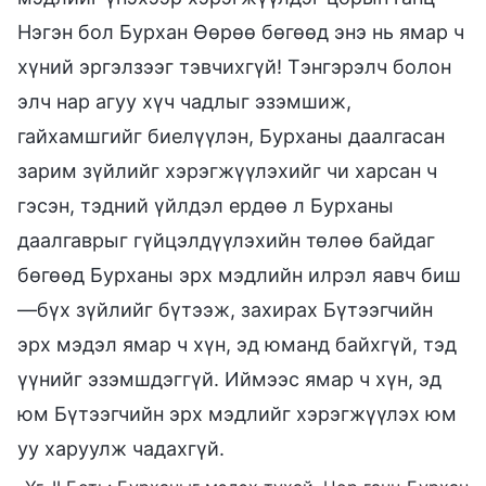
Нэгэн бол Бурхан Өөрөө бөгөөд энэ нь ямар ч
хүний эргэлзээг тэвчихгүй! Тэнгэрэлч болон
элч нар агуу хүч чадлыг эзэмшиж,
гайхамшгийг биелүүлэн, Бурханы даалгасан
зарим зүйлийг хэрэгжүүлэхийг чи харсан ч
гэсэн, тэдний үйлдэл ердөө л Бурханы
даалгаврыг гүйцэлдүүлэхийн төлөө байдаг
бөгөөд Бурханы эрх мэдлийн илрэл яавч биш
—бүх зүйлийг бүтээж, захирах Бүтээгчийн
эрх мэдэл ямар ч хүн, эд юманд байхгүй, тэд
үүнийг эзэмшдэггүй. Иймээс ямар ч хүн, эд
юм Бүтээгчийн эрх мэдлийг хэрэгжүүлэх юм
уу харуулж чадахгүй.