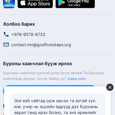
Холбоо барих
+976-9578-8733
contact.mn@godfootsteps.org
Бурхны хаанчлал бууж ирлээ
Бурханы хаанчлал дэлхий дээр бууж ирлээ! Та Бурханы
хаанчлалд орохыг хүсэж байна уу?
Цааш үзэх
Messenger дээр бидэнтэй холбоо барих
Энэ вэб сайтад орж ирсэн та азтай хүн
Биднийг дагах
юм, учир нь эцсийн өдрүүд дэх Бурханы
аврал танд ирэх болно, та энэ ерѳѳлийг