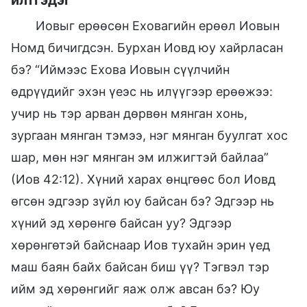
Иовыг ерөөсөн Еховагийн ерөөл Иовын
Номд бичигдсэн. Бурхан Иовд юу хайрласан
бэ? “Иймээс Ехова Иовын сүүлчийн
өдрүүдийг эхэн үеэс нь илүүгээр ерөөжээ:
учир нь тэр арван дөрвөн мянган хонь,
зургаан мянган тэмээ, нэг мянган буулгат хос
шар, мөн нэг мянган эм илжигтэй байлаа”
(Иов 42:12). Хүний харах өнцгөөс бол Иовд
өгсөн эдгээр зүйл юу байсан бэ? Эдгээр нь
хүний эд хөрөнгө байсан уу? Эдгээр
хөрөнгөтэй байснаар Иов тухайн эрин үед
маш баян байх байсан биш үү? Тэгвэл тэр
ийм эд хөрөнгийг яаж олж авсан бэ? Юу