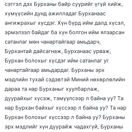
сэтгэл дэх Бурханы байр суурийг үгүй хийж,
хүмүүсийн дунд ажилладаг Бурханаас
ангижрахыг хүсдэг. Хүн бүрд ийм далд хүсэл,
эрмэлзэл байдаг ба хүн болгон ийм ялзарсан
сатанлаг мөн чанартайгаар амьдарч,
Бурхантай дайсагнаж, Бурханаас урваж,
Бурхан болохыг хүсдэг ийм сатанлаг уг
чанартайгаар амьдардаг. Бурханы эрх
мэдлийн тухай сэдэвтэй Миний нөхөрлөлийн
дараа та нар Бурханыг хуулбарлаж,
дуурайхыг хүсэж, тэмүүлсээр л байна уу? Та
нар Бурхан байхыг хүссээр л байна уу? Та нар
Бурхан болохыг хүссээр л байна уу? Бурханы
эрх мэдлийг хүн дуурайж чадахгүй, Бурханы