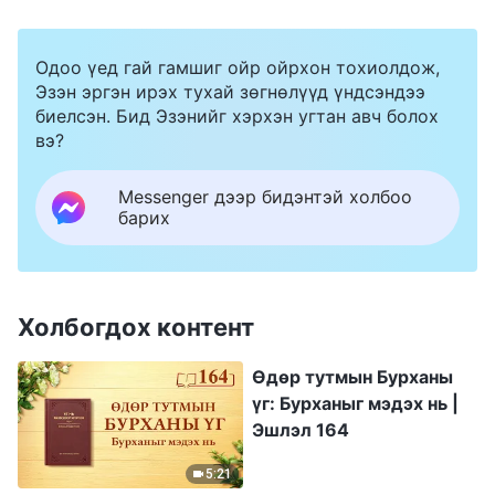
Одоо үед гай гамшиг ойр ойрхон тохиолдож,
Эзэн эргэн ирэх тухай зөгнөлүүд үндсэндээ
биелсэн. Бид Эзэнийг хэрхэн угтан авч болох
вэ?
Messenger дээр бидэнтэй холбоо
барих
Холбогдох контент
Өдөр тутмын Бурханы
үг: Бурханыг мэдэх нь |
Эшлэл 164
5:21