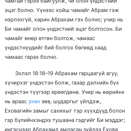
чамтай гэрээ байгуулж, чи олон үндэстний
эцэг болно. Үүнээс хойш чамайг Абрам гэж
нэрлэхгүй, харин Абрахам гэх болно; учир нь
Би чамайг олон үндэстний эцэг болгосон. Би
чамайг өнөр өтгөн болгож, чамаас
үндэстнүүдийг бий болгох бөгөөд хаад
чамаас гарах болно.
Эхлэл 18:18–19 Абрахам гарцаагүй агуу,
хүчирхэг үндэстэн болж, газар дэлхийн бүх
үндэстэн түүгээр ерөөгдөнө. Учир нь өөрийнх
нь араас
үнэн
зөв, шударгыг үйлдэж,
Еховагийн замыг сахихыг тэр хүүхдүүд болон
гэр бүлийнхэндээ тушаана гэдгийг Би мэддэг;
ингэснээр Абрахамд амласан зүйлээ Ехова