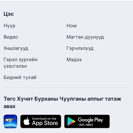
Цэс
Нүүр
Ном
Видео
Магтан дуунууд
Уншлагууд
Гэрчлэлүүд
Гэрэл зургийн
Мэдээ
үзэсгэлэн
Бидний тухай
Төгс Хүчит Бурханы Чуулганы аппыг татаж
авах