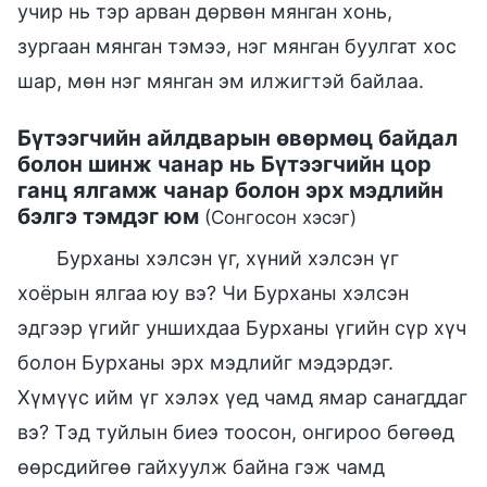
учир нь тэр арван дөрвөн мянган хонь,
зургаан мянган тэмээ, нэг мянган буулгат хос
шар, мөн нэг мянган эм илжигтэй байлаа.
Бүтээгчийн айлдварын өвөрмөц байдал
болон шинж чанар нь Бүтээгчийн цор
ганц ялгамж чанар болон эрх мэдлийн
бэлгэ тэмдэг юм
(Сонгосон хэсэг)
Бурханы хэлсэн үг, хүний хэлсэн үг
хоёрын ялгаа юу вэ? Чи Бурханы хэлсэн
эдгээр үгийг уншихдаа Бурханы үгийн сүр хүч
болон Бурханы эрх мэдлийг мэдэрдэг.
Хүмүүс ийм үг хэлэх үед чамд ямар санагддаг
вэ? Тэд туйлын биеэ тоосон, онгироо бөгөөд
өөрсдийгөө гайхуулж байна гэж чамд