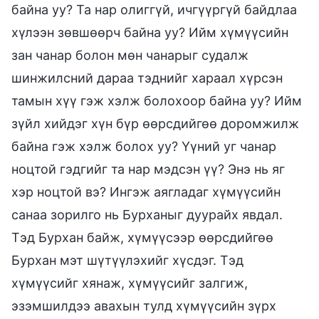
байна уу? Та нар олиггүй, ичгүүргүй байдлаа
хүлээн зөвшөөрч байна уу? Ийм хүмүүсийн
зан чанар болон мөн чанарыг судалж
шинжилсний дараа тэднийг хараал хүрсэн
тамын хүү гэж хэлж болохоор байна уу? Ийм
зүйл хийдэг хүн бүр өөрсдийгөө доромжилж
байна гэж хэлж болох уу? Үүний уг чанар
ноцтой гэдгийг та нар мэдсэн үү? Энэ нь яг
хэр ноцтой вэ? Ингэж аягладаг хүмүүсийн
санаа зорилго нь Бурханыг дуурайх явдал.
Тэд Бурхан байж, хүмүүсээр өөрсдийгөө
Бурхан мэт шүтүүлэхийг хүсдэг. Тэд
хүмүүсийг хянаж, хүмүүсийг залгиж,
эзэмшилдээ авахын тулд хүмүүсийн зүрх