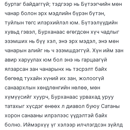
буртаг байдаггүй; тэдгээр нь Бүтээгчийн мөн
чанар болон эрх мэдлийн бүрэн бүтэн,
туйлын төгс илэрхийлэл юм. Бүтээлүүдийн
хувьд гэвэл, Бурханаас өгөгдсөн хүч чадлыг
эзэмших нь бүү хэл, энэ эрх мэдэл, энэ мөн
чанарын алийг нь ч эзэмшдэггүй. Хүн ийм зан
авир харуулах юм бол энэ нь гарцаагүй
ялзарсан зан чанарынх нь тэсрэлт байх
бөгөөд тухайн хүний их зан, жолоогүй
санаархлын хөндлөнгийн нөлөө, мөн
хүмүүсийг хуурч, Бурханаас урвахад уруу
татахыг хүсдэг өнөөх л диавол буюу Сатаны
хорон санааны илрэлээс үүдэлтэй байх
болно. Иймэрхүү үг хэлээр илчлэгдсэн зүйлд