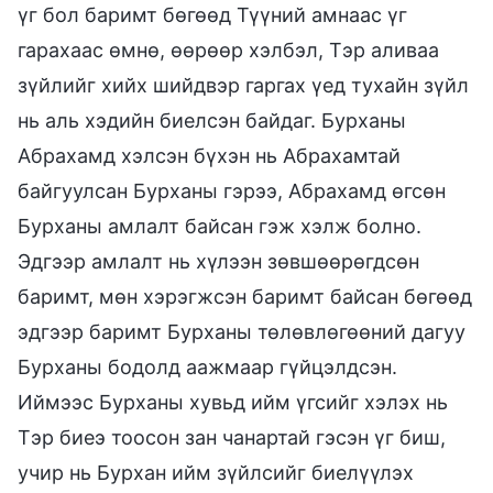
үг бол баримт бөгөөд Түүний амнаас үг
гарахаас өмнө, өөрөөр хэлбэл, Тэр аливаа
зүйлийг хийх шийдвэр гаргах үед тухайн зүйл
нь аль хэдийн биелсэн байдаг. Бурханы
Абрахамд хэлсэн бүхэн нь Абрахамтай
байгуулсан Бурханы гэрээ, Абрахамд өгсөн
Бурханы амлалт байсан гэж хэлж болно.
Эдгээр амлалт нь хүлээн зөвшөөрөгдсөн
баримт, мөн хэрэгжсэн баримт байсан бөгөөд
эдгээр баримт Бурханы төлөвлөгөөний дагуу
Бурханы бодолд аажмаар гүйцэлдсэн.
Иймээс Бурханы хувьд ийм үгсийг хэлэх нь
Тэр биеэ тоосон зан чанартай гэсэн үг биш,
учир нь Бурхан ийм зүйлсийг биелүүлэх