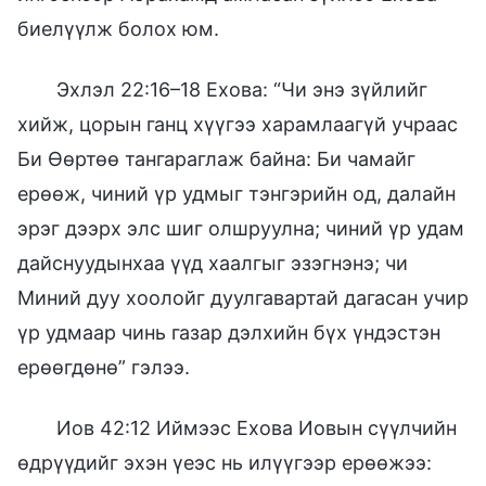
биелүүлж болох юм.
Эхлэл 22:16–18 Ехова: “Чи энэ зүйлийг
хийж, цорын ганц хүүгээ харамлаагүй учраас
Би Өөртөө тангараглаж байна: Би чамайг
ерөөж, чиний үр удмыг тэнгэрийн од, далайн
эрэг дээрх элс шиг олшруулна; чиний үр удам
дайснуудынхаа үүд хаалгыг эзэгнэнэ; чи
Миний дуу хоолойг дуулгавартай дагасан учир
үр удмаар чинь газар дэлхийн бүх үндэстэн
ерөөгдөнө” гэлээ.
Иов 42:12 Иймээс Ехова Иовын сүүлчийн
өдрүүдийг эхэн үеэс нь илүүгээр ерөөжээ: