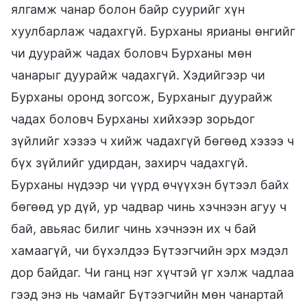
ялгамж чанар болон байр суурийг хүн
хуулбарлаж чадахгүй. Бурханы ярианы өнгийг
чи дуурайж чадах боловч Бурханы мөн
чанарыг дуурайж чадахгүй. Хэдийгээр чи
Бурханы оронд зогсож, Бурханыг дуурайж
чадах боловч Бурханы хийхээр зорьдог
зүйлийг хэзээ ч хийж чадахгүй бөгөөд хэзээ ч
бүх зүйлийг удирдан, захирч чадахгүй.
Бурханы нүдээр чи үүрд өчүүхэн бүтээл байх
бөгөөд ур дүй, ур чадвар чинь хэчнээн агуу ч
бай, авьяас билиг чинь хэчнээн их ч бай
хамаагүй, чи бүхэлдээ Бүтээгчийн эрх мэдэл
дор байдаг. Чи ганц нэг хүчтэй үг хэлж чадлаа
гээд энэ нь чамайг Бүтээгчийн мөн чанартай