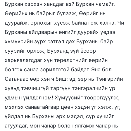
Бурхан хэрхэн ханддаг вэ? Бурхан чамайг,
Өөрийнх нь байрыг булааж, Өөрийг нь
дуурайж, орлохыг хүсэж байна гэж хэлнэ. Чи
Бурханы айлдварын өнгийг дуурайх үедээ
хүмүүсийн зүрх сэтгэл дэх Бурханы байр
суурийг орлож, Бурханд зүй ёсоор
харьяалагддаг хүн төрөлхтнийг өөрийн
болгох санаа зорилготой байдаг. Энэ бол
Сатанаас өөр хэн ч биш; эдгээр нь Тэнгэрийн
хувьд тэвчишгүй тэргүүн тэнгэрэлчийн үр
удмын үйлдэл юм! Хүмүүсийг төөрөгдүүлж,
мэхлэх санаатайгаар цөөн хэдэн үг хэлж, үг,
үйлдэл нь Бурханы эрх мэдэл, сүр хүчийг
агуулдаг, мөн чанар болон ялгамж чанар нь