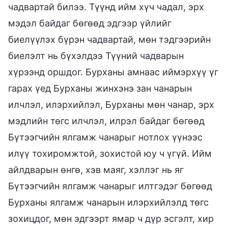
чадвартай билээ. Түүнд ийм хүч чадал, эрх
мэдэл байдаг бөгөөд эдгээр үйлийг
биелүүлэх бүрэн чадвартай, мөн тэдгээрийн
биелэлт нь бүхэлдээ Түүний чадварын
хүрээнд оршдог. Бурханы амнаас иймэрхүү үг
гарах үед Бурханы жинхэнэ зан чанарын
илчлэл, илэрхийлэл, Бурханы мөн чанар, эрх
мэдлийн төгс илчлэл, илрэл байдаг бөгөөд
Бүтээгчийн ялгамж чанарыг нотлох үүнээс
илүү тохиромжтой, зохистой юу ч үгүй. Ийм
айлдварын өнгө, хэв маяг, хэллэг нь яг
Бүтээгчийн ялгамж чанарыг илтгэдэг бөгөөд
Бурханы ялгамж чанарын илэрхийлэлд төгс
зохицдог, мөн эдгээрт ямар ч дүр эсгэлт, хир