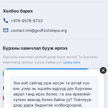
Холбоо барих
+976-9578-8733
contact.mn@godfootsteps.org
Бурхны хаанчлал бууж ирлээ
Бурханы хаанчлал дэлхий дээр бууж ирлээ! Та Бурханы
хаанчлалд орохыг хүсэж байна уу?
Цааш үзэх
Messenger дээр бидэнтэй холбоо барих
Энэ вэб сайтад орж ирсэн та азтай хүн
Биднийг дагах
юм, учир нь эцсийн өдрүүд дэх Бурханы
аврал танд ирэх болно, та энэ ерѳѳлийг
хүлээн авахад бэлэн байна уу? Товчлуур
дээр дарж бидэнтэй холбогдоорой,