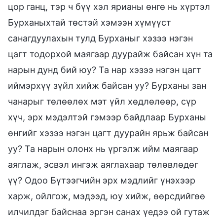
цор ганц, тэр ч бүү хэл ярианы өнгө нь хүртэл
Бурханыхтай төстэй хэмээн хүмүүст
санагдуулахын тулд Бурханыг хэзээ нэгэн
цагт тодорхой маягаар дуурайж байсан хүн та
нарын дунд бий юу? Та нар хэзээ нэгэн цагт
иймэрхүү зүйл хийж байсан уу? Бурханы зан
чанарыг төлөөлөх мэт үйл хөдлөлөөр, сүр
хүч, эрх мэдэлтэй гэмээр байдлаар Бурханы
өнгийг хэзээ нэгэн цагт дуурайн ярьж байсан
уу? Та нарын олонх нь үргэлж ийм маягаар
аяглаж, эсвэл ингэж аяглахаар төлөвлөдөг
үү? Одоо Бүтээгчийн эрх мэдлийг үнэхээр
харж, ойлгож, мэдээд, юу хийж, өөрсдийгөө
илчилдэг байснаа эргэн санах үедээ ой гутаж