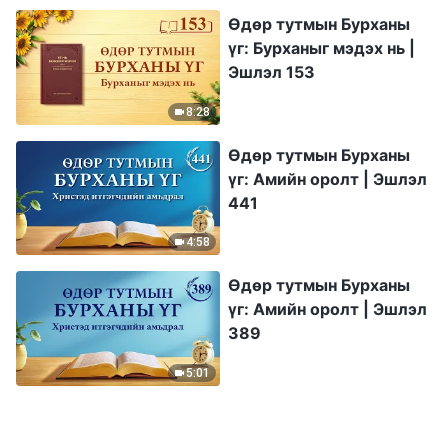
Өдөр тутмын Бурханы
үг: Бурханыг мэдэх нь |
Эшлэл 153
8:28
Өдөр тутмын Бурханы
үг: Амийн оролт | Эшлэл
441
4:58
Өдөр тутмын Бурханы
үг: Амийн оролт | Эшлэл
389
5:01