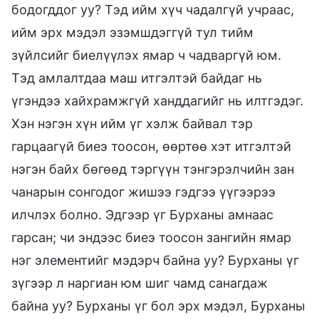
бодогддог уу? Тэд ийм хүч чадалгүй учраас,
ийм эрх мэдэл эзэмшдэггүй тул тийм
зүйлсийг биелүүлэх ямар ч чадваргүй юм.
Тэд амлалтдаа маш итгэлтэй байдаг нь
үгэндээ хайхрамжгүй ханддагийг нь илтгэдэг.
Хэн нэгэн хүн ийм үг хэлж байвал тэр
гарцаагүй биеэ тоосон, өөртөө хэт итгэлтэй
нэгэн байх бөгөөд тэргүүн тэнгэрэлчийн зан
чанарын сонгодог жишээ гэдгээ үүгээрээ
илчлэх болно. Эдгээр үг Бурханы амнаас
гарсан; чи эндээс биеэ тоосон зангийн ямар
нэг элементийг мэдэрч байна уу? Бурханы үг
зүгээр л наргиан юм шиг чамд санагдаж
байна уу? Бурханы үг бол эрх мэдэл, Бурханы