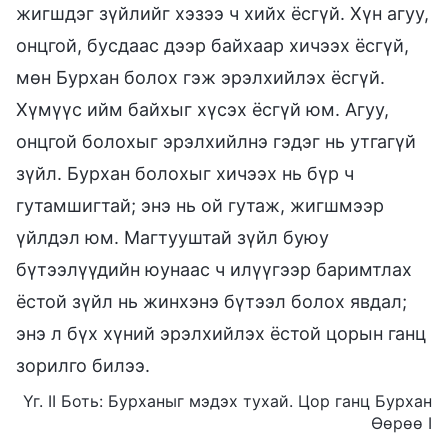
жигшдэг зүйлийг хэзээ ч хийх ёсгүй. Хүн агуу,
онцгой, бусдаас дээр байхаар хичээх ёсгүй,
мөн Бурхан болох гэж эрэлхийлэх ёсгүй.
Хүмүүс ийм байхыг хүсэх ёсгүй юм. Агуу,
онцгой болохыг эрэлхийлнэ гэдэг нь утгагүй
зүйл. Бурхан болохыг хичээх нь бүр ч
гутамшигтай; энэ нь ой гутаж, жигшмээр
үйлдэл юм. Магтууштай зүйл буюу
бүтээлүүдийн юунаас ч илүүгээр баримтлах
ёстой зүйл нь жинхэнэ бүтээл болох явдал;
энэ л бүх хүний эрэлхийлэх ёстой цорын ганц
зорилго билээ.
Үг. II Боть: Бурханыг мэдэх тухай. Цор ганц Бурхан
Өөрөө I