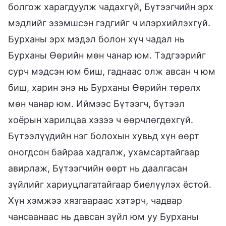
болгож харагдуулж чадахгүй, Бүтээгчийн эрх
мэдлийг эзэмшсэн гэдгийг ч илэрхийлэхгүй.
Бурханы эрх мэдэл болон хүч чадал нь
Бурханы Өөрийн мөн чанар юм. Тэдгээрийг
сурч мэдсэн юм биш, гаднаас олж авсан ч юм
биш, харин энэ нь Бурханы Өөрийн төрөлх
мөн чанар юм. Иймээс Бүтээгч, бүтээл
хоёрын харилцаа хэзээ ч өөрчлөгдөхгүй.
Бүтээлүүдийн нэг болохын хувьд хүн өөрт
оногдсон байраа хадгалж, ухамсартайгаар
авирлаж, Бүтээгчийн өөрт нь даалгасан
зүйлийг хариуцлагатайгаар биелүүлэх ёстой.
Хүн хэмжээ хязгаараас хэтэрч, чадвар
чансаанаас нь давсан зүйл юм уу Бурханы