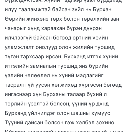
илүү тааламжтай байсан зүйл нь Бурхан
Өөрийн жинхэнэ төрх болон төрөлхийн зан
чанарыг хүнд хараахан бүрэн дүүрэн
илчлээгүй байсан бөгөөд эртний үеийн
уламжлалт онолууд олон жилийн туршид
түгэн тархсаар ирсэн. Бурханд итгэх хүний
итгэлийн замналын туршид янз бүрийн
үзлийн нөлөөлөл нь хүний мэдлэгийг
тасралтгүй үүсэн хөгжихөд хүргэсэн бөгөөд
ингэснээр хүн Бурханы талаар бүхий л
төрлийн үзэлтэй болсон, үүний үр дүнд
Бурханд үйлчилдэг олон шашны хүмүүс
Түүний дайсан болсон гэж хэлбэл зохино.
Иймээс, хүмүүсийн шашны үзэл хэдий чинээ