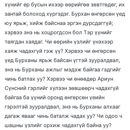
хүнийг ер бусын ихээр өөрийгөө зөвтгөдөг, их
зантай болоход хүргэдэг. Бурхан өнгөрсөн үед
юу ярьж, хийж байснаа эргэн дурсдаггүй;
хэрвээ энэ нь хоцрогдсон бол Тэр үүнийг
таягдан хаядаг. Чи өөрийн үзлийг үнэхээр
хаяж чадахгүй гэж үү? Хэрвээ чи өнгөрсөн
үед Бурханы ярьж байсан үгтэй зууралдвал,
энэ нь Бурханы ажлыг мэдэж байгаа гэдгийг
чинь батлах уу? Хэрвээ чи өнөөдөр Ариун
Сүнсний гэрлийг хүлээн зөвшөөрч чадахгүй
байгаа ба үүний оронд өнгөрсөн үеийн
гэрэлтэй зууралдвал, энэ нь Бурханы алхааг
дагаж явааг чинь баталж чадах уу? Чи одоо ч
шашны үзлийг орхиж чадахгүй байна уу?