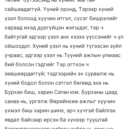
сайшаадаггүй. Үүний оронд, Тэрээр хүний
үзэл болоод хуучин итгэл, сүсэг бишрэлийг
хараад ихэд дургүйцэн жигшдэг, тэр ч
байтугай эдгээр үзэл анх хэзээ үүссэнийг ч үл
ойшоодог. Хүний үзэл нь хүний түгээсэн зүйл
учраас, эдгээр үзэл нь Түүний ажлын улмаас
бий болсон гэдгийг Тэр огтхон ч
зөвшөөрдөггүй; тэдгээрийн эх сурвалж нь
хүний бодол болон сэтгэл бөгөөд энэ нь
Бурхан биш, харин Сатан юм. Бурханы цаад
санаа нь, үргэлж Өөрийнхөө ажлыг хуучин
үхмэл биш харин шинэ, эрч хүчтэй байлгах
явдал байсаар ирсэн ба хүнээр тууштай
баримтлуулахаар хийсэн зүйлс нь эрин үе,