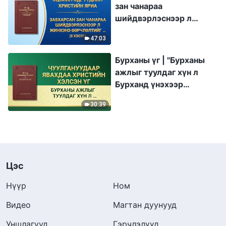
зан чанараа
шийдвэрлэснээр л
жинхэнэ өөрчлөлтийг
47:03
бий болгож чадна" (II
хэсэг)
Бурханы үг | "Бурханы
ажлыг туулдаг хүн л
Бурханд үнэхээр
итгэдэг"
30:39
Цэс
Нүүр
Ном
Видео
Магтан дуунууд
Уншлагууд
Гэрчлэлүүд