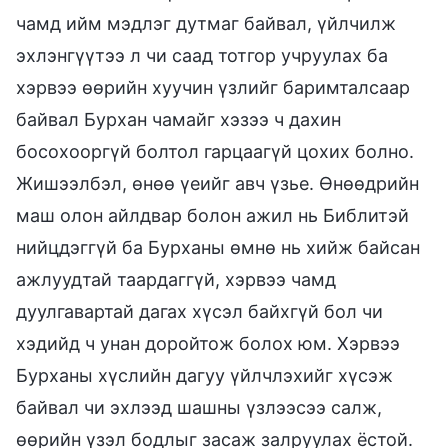
чамд ийм мэдлэг дутмаг байвал, үйлчилж
эхлэнгүүтээ л чи саад тотгор учруулах ба
хэрвээ өөрийн хуучин үзлийг баримталсаар
байвал Бурхан чамайг хэзээ ч дахин
босохооргүй болтол гарцаагүй цохих болно.
Жишээлбэл, өнөө үеийг авч үзье. Өнөөдрийн
маш олон айлдвар болон ажил нь Библитэй
нийцдэггүй ба Бурханы өмнө нь хийж байсан
ажлуудтай таардаггүй, хэрвээ чамд
дуулгавартай дагах хүсэл байхгүй бол чи
хэдийд ч унан доройтож болох юм. Хэрвээ
Бурханы хүслийн дагуу үйлчлэхийг хүсэж
байвал чи эхлээд шашны үзлээсээ салж,
өөрийн үзэл бодлыг засаж залруулах ёстой.