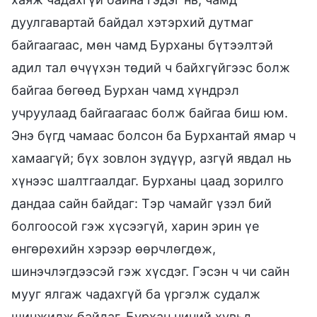
дуулгавартай байдал хэтэрхий дутмаг
байгаагаас, мөн чамд Бурханы бүтээлтэй
адил тал өчүүхэн төдий ч байхгүйгээс болж
байгаа бөгөөд Бурхан чамд хүндрэл
учруулаад байгаагаас болж байгаа биш юм.
Энэ бүгд чамаас болсон ба Бурхантай ямар ч
хамаагүй; бүх зовлон зүдүүр, азгүй явдал нь
хүнээс шалтгаалдаг. Бурханы цаад зорилго
дандаа сайн байдаг: Тэр чамайг үзэл бий
болгоосой гэж хүсээгүй, харин эрин үе
өнгөрөхийн хэрээр өөрчлөгдөж,
шинэчлэгдээсэй гэж хүсдэг. Гэсэн ч чи сайн
мууг ялгаж чадахгүй ба үргэлж судалж
шинжилж байдаг. Бурхан чиний хувьд