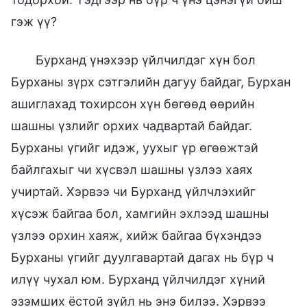
гэж үү?
Бурханд үнэхээр үйлчилдэг хүн бол
Бурханы зүрх сэтгэлийн дагуу байдаг, Бурхан
ашиглахад тохирсон хүн бөгөөд өөрийн
шашны үзлийг орхих чадвартай байдаг.
Бурханы үгийг идэж, уухыг үр өгөөжтэй
байлгахыг чи хүсвэл шашны үзлээ хаях
учиртай. Хэрвээ чи Бурханд үйлчлэхийг
хүсэж байгаа бол, хамгийн эхлээд шашны
үзлээ орхин хаяж, хийж байгаа бүхэндээ
Бурханы үгийг дуулгавартай дагах нь бүр ч
илүү чухал юм. Бурханд үйлчилдэг хүний
эзэмших ёстой зүйл нь энэ билээ. Хэрвээ