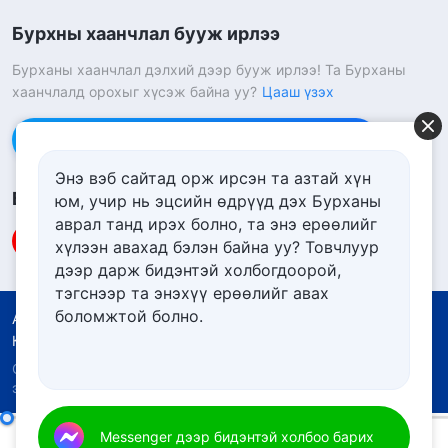
Бурхны хаанчлал бууж ирлээ
Бурханы хаанчлал дэлхий дээр бууж ирлээ! Та Бурханы
хаанчлалд орохыг хүсэж байна уу?
Цааш үзэх
Messenger дээр бидэнтэй холбоо барих
Энэ вэб сайтад орж ирсэн та азтай хүн
Биднийг дагах
юм, учир нь эцсийн өдрүүд дэх Бурханы
аврал танд ирэх болно, та энэ ерѳѳлийг
хүлээн авахад бэлэн байна уу? Товчлуур
дээр дарж бидэнтэй холбогдоорой,
тэгснээр та энэхүү ерѳѳлийг авах
боломжтой болно.
Ашиглалтын нөхцөлүүд
Нууцлалын бодлого
Кредит
Күүкийн бодлого
Copyright © 2026
Төгс Хүчит Бурханы Чуулган.
Бүх
эрх хуулиар хамгаалагдсан.
Бурханы өнөөдрийн ажлыг мэдэж байгаа хүмүүс л Бурханд үйлчилж чадна
Messenger дээр бидэнтэй холбоо барих