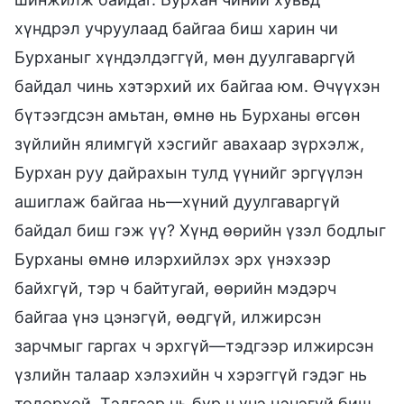
хүндрэл учруулаад байгаа биш харин чи
Бурханыг хүндэлдэггүй, мөн дуулгаваргүй
байдал чинь хэтэрхий их байгаа юм. Өчүүхэн
бүтээгдсэн амьтан, өмнө нь Бурханы өгсөн
зүйлийн ялимгүй хэсгийг авахаар зүрхэлж,
Бурхан руу дайрахын тулд үүнийг эргүүлэн
ашиглаж байгаа нь—хүний дуулгаваргүй
байдал биш гэж үү? Хүнд өөрийн үзэл бодлыг
Бурханы өмнө илэрхийлэх эрх үнэхээр
байхгүй, тэр ч байтугай, өөрийн мэдэрч
байгаа үнэ цэнэгүй, өөдгүй, илжирсэн
зарчмыг гаргах ч эрхгүй—тэдгээр илжирсэн
үзлийн талаар хэлэхийн ч хэрэггүй гэдэг нь
тодорхой. Тэдгээр нь бүр ч үнэ цэнэгүй биш