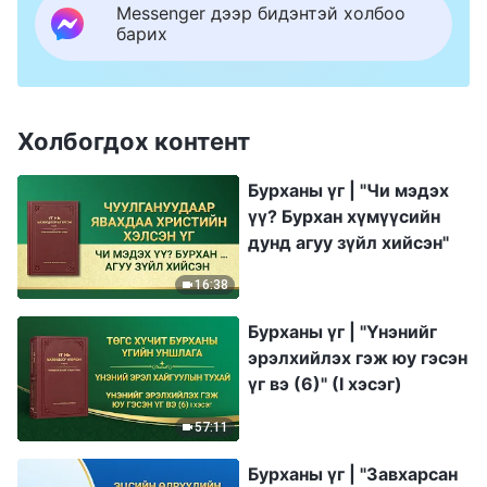
Messenger дээр бидэнтэй холбоо
барих
Холбогдох контент
Бурханы үг | "Чи мэдэх
үү? Бурхан хүмүүсийн
дунд агуу зүйл хийсэн"
16:38
Бурханы үг | "Үнэнийг
эрэлхийлэх гэж юу гэсэн
үг вэ (6)" (I хэсэг)
57:11
Бурханы үг | "Завхарсан