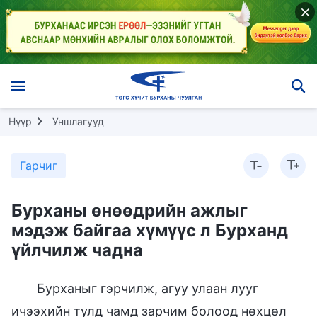
Нүүр
Уншлагууд
Гарчиг
Бурханы өнөөдрийн ажлыг
мэдэж байгаа хүмүүс л Бурханд
үйлчилж чадна
Бурханыг гэрчилж, агуу улаан лууг
ичээхийн тулд чамд зарчим болоод нөхцөл