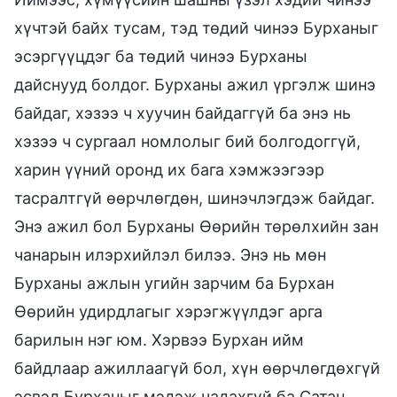
хүчтэй байх тусам, тэд төдий чинээ Бурханыг
эсэргүүцдэг ба төдий чинээ Бурханы
дайснууд болдог. Бурханы ажил үргэлж шинэ
байдаг, хэзээ ч хуучин байдаггүй ба энэ нь
хэзээ ч сургаал номлолыг бий болгодоггүй,
харин үүний оронд их бага хэмжээгээр
тасралтгүй өөрчлөгдөн, шинэчлэгдэж байдаг.
Энэ ажил бол Бурханы Өөрийн төрөлхийн зан
чанарын илэрхийлэл билээ. Энэ нь мөн
Бурханы ажлын угийн зарчим ба Бурхан
Өөрийн удирдлагыг хэрэгжүүлдэг арга
барилын нэг юм. Хэрвээ Бурхан ийм
байдлаар ажиллаагүй бол, хүн өөрчлөгдөхгүй
эсвэл Бурханыг мэдэж чадахгүй ба Сатан