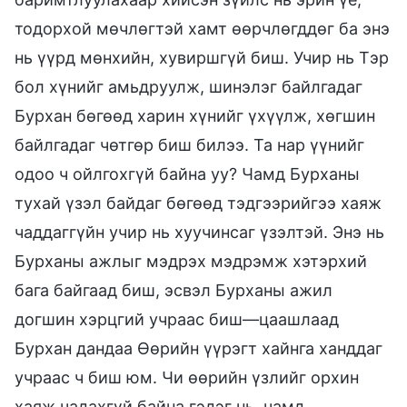
тодорхой мөчлөгтэй хамт өөрчлөгддөг ба энэ
нь үүрд мөнхийн, хувиршгүй биш. Учир нь Тэр
бол хүнийг амьдруулж, шинэлэг байлгадаг
Бурхан бөгөөд харин хүнийг үхүүлж, хөгшин
байлгадаг чөтгөр биш билээ. Та нар үүнийг
одоо ч ойлгохгүй байна уу? Чамд Бурханы
тухай үзэл байдаг бөгөөд тэдгээрийгээ хаяж
чаддаггүйн учир нь хуучинсаг үзэлтэй. Энэ нь
Бурханы ажлыг мэдрэх мэдрэмж хэтэрхий
бага байгаад биш, эсвэл Бурханы ажил
догшин хэрцгий учраас биш—цаашлаад
Бурхан дандаа Өөрийн үүрэгт хайнга ханддаг
учраас ч биш юм. Чи өөрийн үзлийг орхин
хаяж чадахгүй байна гэдэг нь, чамд