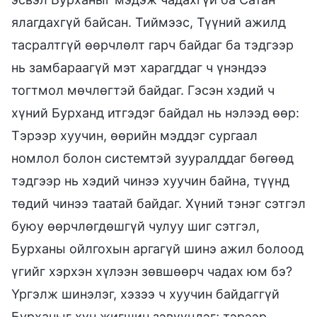
ялагдахгүй байсан. Тиймээс, Түүний ажилд
тасралтгүй өөрчлөлт гарч байдаг ба тэдгээр
нь замбараагүй мэт харагддаг ч үнэндээ
тогтмол мөчлөгтэй байдаг. Гэсэн хэдий ч
хүний Бурханд итгэдэг байдал нь нэлээд өөр:
Тэрээр хуучин, өөрийн мэддэг сургаал
номлол болон системтэй зууралддаг бөгөөд
тэдгээр нь хэдий чинээ хуучин байна, түүнд
төдий чинээ таатай байдаг. Хүний тэнэг сэтгэл
буюу өөрчлөгдөшгүй чулуу шиг сэтгэл,
Бурханы ойлгохын аргагүй шинэ ажил болоод
үгийг хэрхэн хүлээн зөвшөөрч чадах юм бэ?
Үргэлж шинэлэг, хэзээ ч хуучин байдаггүй
Бурханыг хүн жигшин зэвүүцдэг; тэрээр