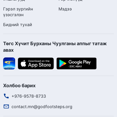
Гэрэл зургийн
Мэдээ
үзэсгэлэн
Бидний тухай
Төгс Хүчит Бурханы Чуулганы аппыг татаж
авах
Холбоо барих
+976-9578-8733
contact.mn@godfootsteps.org