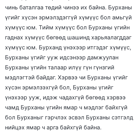
чинь баталгаа төдий чинээ их байна. Бурханы
үгийг хүсэн эрмэлздэггүй хүмүүс бол амьгүй
хүмүүс юм. Тийм хүмүүс бол Бурханы үгийн
гаднах хүмүүс бөгөөд шашинд харьяалагддаг
хүмүүс юм. Бурханд үнэхээр итгэдэг хүмүүс,
Бурханы үгийг ууж идсэнээр дамжуулан
Бурханы үгийн талаар илүү гүн гүнзгий
мэдлэгтэй байдаг. Хэрвээ чи Бурханы үгийг
хүсэн эрмэлзэхгүй бол, Бурханы үгийг
үнэхээр ууж, идэж чадахгүй бөгөөд хэрвээ
чамд Бурханы үгийн ямар ч мэдлэг байхгүй
бол Бурханыг гэрчлэх эсвэл Бурханы сэтгэлд
нийцэх ямар ч арга байхгүй байна.