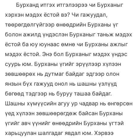
Бурханд итгэх итгэлээрээ чи Бурханыг
хэрхэн мэдэх ёстой вэ? Чи гажуудал,
төөрөгдөлгүйгээр өнөөдрийн Бурханы үг
болон ажилд үндэслэн Бурханыг таньж мэдэх
ёстой ба юу юунаас өмнө чи Бурханы ажлыг
мэдэх ёстой. Энэ бол Бурханыг мэдэх үндэс
суурь юм. Бурханы үгийг эрүүлээр хүлээн
зөвшөөрөх нь дутмаг байдаг эдгээр олон
янзын бүх гажууд онол нь шашны үзлүүд
бөгөөд тэдгээр нь буруу ташаа байдаг.
Шашны хүмүүсийн агуу ур чадвар нь өнгөрсөн
үед хүлээн зөвшөөрөгдөж байсан Бурханы
үгийг авч үүнийг өнөөдрийн Бурханы үгтэй
харьцуулан шалгадаг явдал юм. Хэрвээ