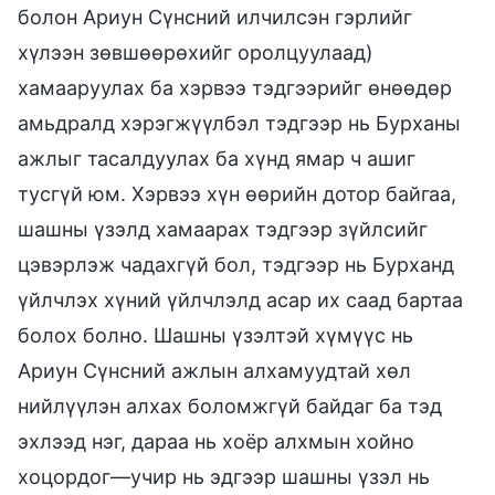
болон Ариун Сүнсний илчилсэн гэрлийг
хүлээн зөвшөөрөхийг оролцуулаад)
хамааруулах ба хэрвээ тэдгээрийг өнөөдөр
амьдралд хэрэгжүүлбэл тэдгээр нь Бурханы
ажлыг тасалдуулах ба хүнд ямар ч ашиг
тусгүй юм. Хэрвээ хүн өөрийн дотор байгаа,
шашны үзэлд хамаарах тэдгээр зүйлсийг
цэвэрлэж чадахгүй бол, тэдгээр нь Бурханд
үйлчлэх хүний үйлчлэлд асар их саад бартаа
болох болно. Шашны үзэлтэй хүмүүс нь
Ариун Сүнсний ажлын алхамуудтай хөл
нийлүүлэн алхах боломжгүй байдаг ба тэд
эхлээд нэг, дараа нь хоёр алхмын хойно
хоцордог—учир нь эдгээр шашны үзэл нь