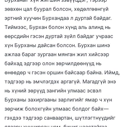
зөвхөн цал буурал болсон, хөдөлгөөнгүй
эртний хуучин Бурхандаа л дуртай байдаг.
Тиймээс, Бурхан болон хүнд аль алинд нь
өөрсдийн гэсэн дуртай зүйл байдаг учраас
хүн Бурханы дайсан болсон. Бурхан шинэ
ажлаа бараг зургаан мянган жил хийсээр
байхад эдгээр олон зөрчилдөөнүүд нь
өнөөдөр ч гэсэн оршин байсаар байна. Иймд,
тэдгээр нь эмчлэгдэх аргагүй. Магадгүй энэ
нь хүний зөрүүд зангийн улмаас эсвэл
Бурханы захиргааны зарлигийг ямар ч хүн
зөрчиж болохгүйн улмаас болдог байх—
гэхдээ тэдгээр санваартан, шүтлэгтнүүдийг
ялзарч хуучирсан ном, бичиг цаастайгаа