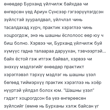
өнөөдөр Бурханд үйлчилж байхдаа чи
өнгөрсөн үед Ариун Сүнсээр гэгээрүүлэгдсэн
зүйлстэй зууралдвал, үйлчлэл чинь
тасалдахад хүрч, практик хэрэглээ чинь
хоцрогдож, энэ нь шашны ёслолоос өөр юу ч
биш болно. Хэрвээ чи, Бурханд үйлчилж буй
хүмүүс гадна талаараа даруухан, тэвчээртэй…
байх ёстой гэж итгэж байвал, хэрвээ чи
энэхүү мэдлэгийг өнөөдөр практикт
хэрэглэвэл тэрхүү мэдлэг нь шашны үзэл
бөгөөд тиймэрхүү практик хэрэглээ нь хоёр
нүүртэй үйлдэл болох юм. “Шашны үзэл”
гэдэгт хоцрогдсон ба үеэ өнгөрөөсөн
зүйлсийг (өмнө нь Бурханы хэлж байсан үг