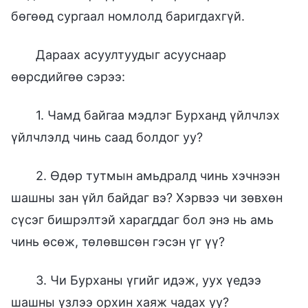
бөгөөд сургаал номлолд баригдахгүй.
Дараах асуултуудыг асууснаар
өөрсдийгөө сэрээ:
1. Чамд байгаа мэдлэг Бурханд үйлчлэх
үйлчлэлд чинь саад болдог уу?
2. Өдөр тутмын амьдралд чинь хэчнээн
шашны зан үйл байдаг вэ? Хэрвээ чи зөвхөн
сүсэг бишрэлтэй харагддаг бол энэ нь амь
чинь өсөж, төлөвшсөн гэсэн үг үү?
3. Чи Бурханы үгийг идэж, уух үедээ
шашны үзлээ орхин хаяж чадах уу?