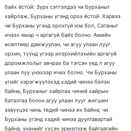
байх ёстой: Зүрх сэтгэлдээ чи Бурханыг
хайрлаж, Бурханы үгэнд орох ёстой. Хэрвээ
чи Бурханы үгэнд орохгүй юм бол, Сатаныг
ичээх ямар ч аргагүй байх болно. Амийн
өсөлтөөр дамжуулан, чи агуу улаан лууг
орхин, түүнд үгээр илэрхийлэхийн аргагүй
доромжлолыг авчрах ба тэгсэн үед л агуу
улаан луу үнэхээр ичих болно. Чи Бурханы
үгийг хэрэгжүүлэхэд хэдий чинээ бэлэн
байна, Бурханыг хайрлах чиний хайрын
баталгаа болон агуу улаан лууг жигшин
зэвүүцэх чинь төдий чинээ их байна; чи
Бурханы үгэнд хэдий чинээ дуулгавартай
байна, үнэнийг хүсэн эрмэлзэж байгаагийн