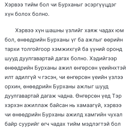
Хэрвээ тийм бол чи Бурханыг эсэргүүцдэг
хүн болох болно.
Хэрвээ хүн шашны үзлийг хаяж чадах юм
бол, өнөөдрийн Бурханы үг ба ажлыг өөрийн
тархи толгойгоор хэмжихгүй ба үүний оронд
шууд дуулгавартай дагах болно. Хэдийгээр
өнөөдрийн Бурханы ажил өнгөрсөн үеийнхтэй
илт адилгүй ч гэсэн, чи өнгөрсөн үеийн үзлээ
орхин, өнөөдрийн Бурханы ажлыг шууд
дуулгавартай дагаж чадна. Өнгөрсөн үед Тэр
хэрхэн ажиллаж байсан нь хамаагүй, хэрвээ
чи өнөөдрийн Бурханы ажилд хамгийн чухал
байр суурийг өгч чадах тийм мэдлэгтэй бол