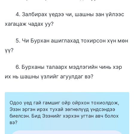
4. Залбирах үедээ чи, шашны зан үйлээс
хагацаж чадах уу?
5. Чи Бурхан ашиглахад тохирсон хүн мөн
үү?
6. Бурханы талаарх мэдлэгийн чинь хэр
их нь шашны үзлийг агуулдаг вэ?
Одоо үед гай гамшиг ойр ойрхон тохиолдож,
Эзэн эргэн ирэх тухай зөгнөлүүд үндсэндээ
биелсэн. Бид Эзэнийг хэрхэн угтан авч болох
вэ?