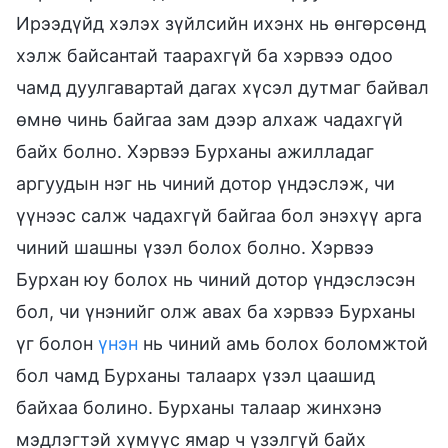
Ирээдүйд хэлэх зүйлсийн ихэнх нь өнгөрсөнд
хэлж байсантай таарахгүй ба хэрвээ одоо
чамд дуулгавартай дагах хүсэл дутмаг байвал
өмнө чинь байгаа зам дээр алхаж чадахгүй
байх болно. Хэрвээ Бурханы ажилладаг
аргуудын нэг нь чиний дотор үндэслэж, чи
үүнээс салж чадахгүй байгаа бол энэхүү арга
чиний шашны үзэл болох болно. Хэрвээ
Бурхан юу болох нь чиний дотор үндэслэсэн
бол, чи үнэнийг олж авах ба хэрвээ Бурханы
үг болон
үнэн
нь чиний амь болох боломжтой
бол чамд Бурханы талаарх үзэл цаашид
байхаа болино. Бурханы талаар жинхэнэ
мэдлэгтэй хүмүүс ямар ч үзэлгүй байх