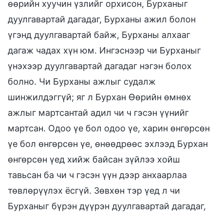
өөрийн хуучин үзлийг орхисон, Бурханыг
дуулгавартай дагадаг, Бурханы ажил болон
үгэнд дуулгавартай байж, Бурханы алхааг
дагаж чадах хүн юм. Ингэснээр чи Бурханыг
үнэхээр дуулгавартай дагадаг нэгэн болох
болно. Чи Бурханы ажлыг судалж
шинжилдэггүй; яг л Бурхан Өөрийн өмнөх
ажлыг мартсантай адил чи ч гэсэн үүнийг
мартсан. Одоо үе бол одоо үе, харин өнгөрсөн
үе бол өнгөрсөн үе, өнөөдрөөс эхлээд Бурхан
өнгөрсөн үед хийж байсан зүйлээ хойш
тавьсан ба чи ч гэсэн үүн дээр анхаарлаа
төвлөрүүлэх ёсгүй. Зөвхөн тэр үед л чи
Бурханыг бүрэн дүүрэн дуулгавартай дагадаг,