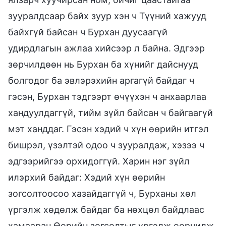
зууралдсаар байх зуур хэн ч Түүний хажууд
байхгүй байсан ч Бурхан дуусаагүй
удирдлагын ажлаа хийсээр л байна. Эдгээр
зөрчилдөөн нь Бурхан ба хүнийг дайснууд
болгодог ба эвлэрэхийн аргагүй байдаг ч
гэсэн, Бурхан тэдгээрт өчүүхэн ч анхаарлаа
хандуулдаггүй, тийм зүйл байсан ч байгаагүй
мэт ханддаг. Гэсэн хэдий ч хүн өөрийн итгэл
бишрэл, үзэлтэй одоо ч зууралдаж, хэзээ ч
эдгээрийгээ орхидоггүй. Харин нэг зүйл
илэрхий байдаг: Хэдий хүн өөрийн
зогсолтоосоо хазайдаггүй ч, Бурханы хөл
үргэлж хөдөлж байдаг ба нөхцөл байдлаас
хамааран Өөрийн зогсолтыг үргэлж өөрчилж