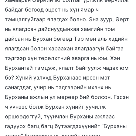
байдаг бөгөөд эцэст нь хүн ямар ч
тэмцэлгүйгээр ялагдах болно. Энэ зуур, Өөрт
нь ялагдсан дайснуудынхаа хамгийн том
дайсан нь Бурхан бөгөөд Тэр мөн аль хэдийн
ялагдсан болон хараахан ялагдаагүй байгаа
тэдгээр хүн төрөлхтний аварга нь юм. Хэн
Бурхантай тэмцэж, ялалт байгуулж чадах юм
бэ? Хүний үзлүүд Бурханаас ирсэн мэт
санагддаг, учир нь тэдгээрийн ихэнх нь
Бурханы ажлын ул мөрөөр бий болсон. Гэсэн
ч үүнээс болж Бурхан хүнийг уучилж
өршөөдөггүй, түүнчлэн Бурханы ажлаас
гадуурх багц багц бүтээгдэхүүнийг “Бурханы
төлөө” бүтээсэнд нь хүнийг магтан