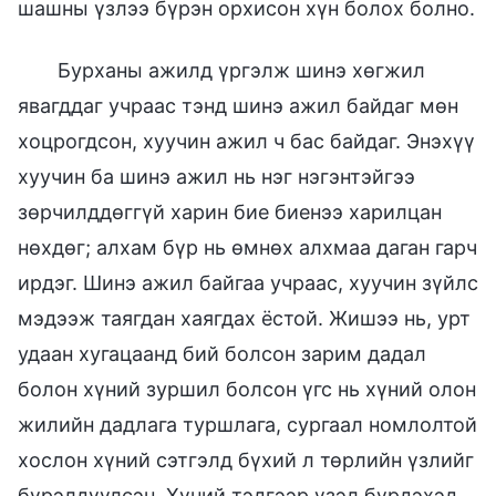
шашны үзлээ бүрэн орхисон хүн болох болно.
Бурханы ажилд үргэлж шинэ хөгжил
явагддаг учраас тэнд шинэ ажил байдаг мөн
хоцрогдсон, хуучин ажил ч бас байдаг. Энэхүү
хуучин ба шинэ ажил нь нэг нэгэнтэйгээ
зөрчилддөггүй харин бие биенээ харилцан
нөхдөг; алхам бүр нь өмнөх алхмаа даган гарч
ирдэг. Шинэ ажил байгаа учраас, хуучин зүйлс
мэдээж таягдан хаягдах ёстой. Жишээ нь, урт
удаан хугацаанд бий болсон зарим дадал
болон хүний зуршил болсон үгс нь хүний олон
жилийн дадлага туршлага, сургаал номлолтой
хослон хүний сэтгэлд бүхий л төрлийн үзлийг
бүрэлдүүлсэн. Хүний тэдгээр үзэл бүрдэхэд