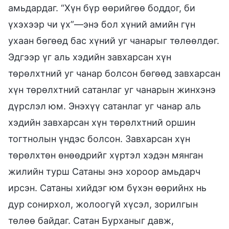
амьдардаг. “Хүн бүр өөрийгөө боддог, би
үхэхээр чи үх”—энэ бол хүний амийн гүн
ухаан бөгөөд бас хүний уг чанарыг төлөөлдөг.
Эдгээр үг аль хэдийн завхарсан хүн
төрөлхтний уг чанар болсон бөгөөд завхарсан
хүн төрөлхтний сатанлаг уг чанарын жинхэнэ
дүрслэл юм. Энэхүү сатанлаг уг чанар аль
хэдийн завхарсан хүн төрөлхтний оршин
тогтнолын үндэс болсон. Завхарсан хүн
төрөлхтөн өнөөдрийг хүртэл хэдэн мянган
жилийн турш Сатаны энэ хороор амьдарч
ирсэн. Сатаны хийдэг юм бүхэн өөрийнх нь
дур сонирхол, жолоогүй хүсэл, зорилгын
төлөө байдаг. Сатан Бурханыг давж,