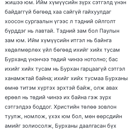
жишээ юм. Ийм хүмүүсийн зүрх сэтгэлд үнэн
байдаггүй бөгөөд хаа сайгүй гайхуулдаг
хоосон сургаалын үгээс л тэдний ойлголт
бүрддэг нь лавтай. Тэдний зам бол Паулын
зам юм. Ийм хүмүүсийн итгэл нь байнга
хөдөлмөрлөх үйл бөгөөд ихийг хийх тусам
Бурханд үнэнчээ төдий чинээ нотолно; бас
ихийг хийх тусам нь Бурхан гарцаагүй сэтгэл
ханамжтай байна; ихийг хийх тусмаа Бурханы
өмнө титэм хүртэх эрхтэй байж, олж авах
ерөөл нь төдий чинээ их байна гэж зүрх
сэтгэлдээ боддог. Христийн төлөө зовлон
туулж, номлож, үхэх юм бол, мөн өөрсдийн
амийг золиосолж, Бурханы даалгасан бүх