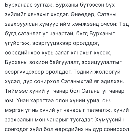
Бурханаас зугтаж, Бурханы бүтээсэн бүх
зүйлийг хянахыг хүсдэг. Өнөөдөр, Сатаны
завхруулсан хүмүүс ийм хэмжээнд очсон: Тэд
бүгд сатанлаг уг чанартай, бүгд Бурханыг
үгүйсгэж, эсэргүүцэхээр оролддог,
өөрсдийнхөө хувь заяаг хянахыг хүсэж,
Бурханы зохион байгуулалт, зохицуулалтыг
эсэргүүцэхээр оролддог. Тэдний жолоогүй
хүсэл, дур сонирхол Сатаныхтай яг адилхан.
Тиймээс хүний уг чанар бол Сатаны уг чанар
юм. Үнэн хэрэгтээ олон хүний уриа, онч
мэргэн үг нь хүний уг чанарыг төлөөлж, хүний
завхралын мөн чанарыг тусгадаг. Хүмүүсийн
сонгодог зүйл бол өөрсдийнх нь дур сонирхол