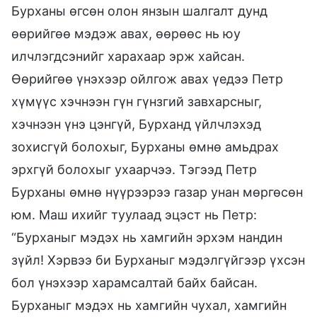
Бурханы өгсөн олон янзын шалгалт дунд
өөрийгөө мэдэж авах, өөрөөс нь юу
илчлэгдсэнийг харахаар эрж хайсан.
Өөрийгөө үнэхээр ойлгож авах үедээ Петр
хүмүүс хэчнээн гүн гүнзгий завхарсныг,
хэчнээн үнэ цэнгүй, Бурханд үйлчлэхэд
зохисгүй болохыг, Бурханы өмнө амьдрах
эрхгүй болохыг ухаарчээ. Тэгээд Петр
Бурханы өмнө нүүрээрээ газар унан мөргөсөн
юм. Маш ихийг туулаад эцэст нь Петр:
“Бурханыг мэдэх нь хамгийн эрхэм нандин
зүйл! Хэрвээ би Бурханыг мэдэлгүйгээр үхсэн
бол үнэхээр харамсалтай байх байсан.
Бурханыг мэдэх нь хамгийн чухал, хамгийн