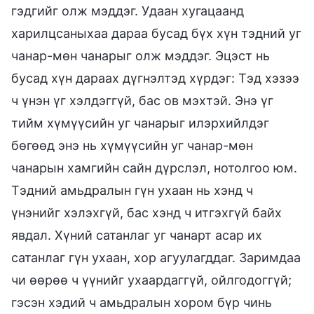
гэдгийг олж мэддэг. Удаан хугацаанд
харилцсаныхаа дараа бусад бүх хүн тэдний уг
чанар-мөн чанарыг олж мэддэг. Эцэст нь
бусад хүн дараах дүгнэлтэд хүрдэг: Тэд хэзээ
ч үнэн үг хэлдэггүй, бас ов мэхтэй. Энэ үг
тийм хүмүүсийн уг чанарыг илэрхийлдэг
бөгөөд энэ нь хүмүүсийн уг чанар-мөн
чанарын хамгийн сайн дүрслэл, нотолгоо юм.
Тэдний амьдралын гүн ухаан нь хэнд ч
үнэнийг хэлэхгүй, бас хэнд ч итгэхгүй байх
явдал. Хүний сатанлаг уг чанарт асар их
сатанлаг гүн ухаан, хор агуулагддаг. Заримдаа
чи өөрөө ч үүнийг ухаардаггүй, ойлгодоггүй;
гэсэн хэдий ч амьдралын хором бүр чинь