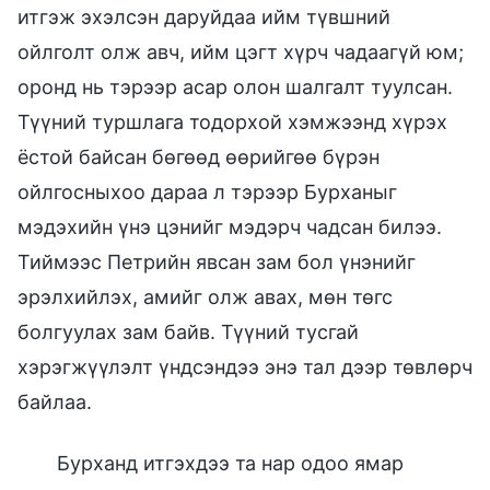
итгэж эхэлсэн даруйдаа ийм түвшний
ойлголт олж авч, ийм цэгт хүрч чадаагүй юм;
оронд нь тэрээр асар олон шалгалт туулсан.
Түүний туршлага тодорхой хэмжээнд хүрэх
ёстой байсан бөгөөд өөрийгөө бүрэн
ойлгосныхоо дараа л тэрээр Бурханыг
мэдэхийн үнэ цэнийг мэдэрч чадсан билээ.
Тиймээс Петрийн явсан зам бол үнэнийг
эрэлхийлэх, амийг олж авах, мөн төгс
болгуулах зам байв. Түүний тусгай
хэрэгжүүлэлт үндсэндээ энэ тал дээр төвлөрч
байлаа.
Бурханд итгэхдээ та нар одоо ямар