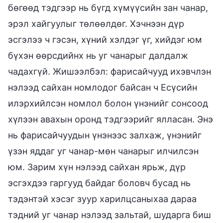
бөгөөд тэдгээр нь бүгд хүмүүсийн зан чанар,
эрэл хайгуулыг төлөөлдөг. Хэчнээн дүр
эсгэлээ ч гэсэн, хүний хэлдэг үг, хийдэг юм
бүхэн өөрсдийнх нь уг чанарыг далдалж
чадахгүй. Жишээлбэл: фарисайчууд ихэвчлэн
нэлээд сайхан номлодог байсан ч Есүсийн
илэрхийлсэн номлол болон үнэнийг сонсоод
хүлээн авахын оронд тэдгээрийг ялласан. Энэ
нь фарисайчуудын үнэнээс залхаж, үнэнийг
үзэн яддаг уг чанар-мөн чанарыг илчилсэн
юм. Зарим хүн нэлээд сайхан ярьж, дүр
эсгэхдээ гаргууд байдаг боловч бусад нь
тэдэнтэй хэсэг зуур харилцсаныхаа дараа
тэдний уг чанар нэлээд зальтай, шударга биш