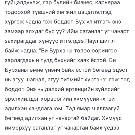
гүйцэлдүүлж, гэр бүлийн бизнес, карьераа
тодорхой түвшний хөгжил цэцэглэлтэд
хүргэж чадна гэж боддог. Бүх үл итгэгч энэ
замаар алхдаг бус уу? Ийм сатанлаг уг чанарт
захирагддаг хүмүүс итгэлдээ Паул шиг л
байж чадна. “Би Бурханы төлөө өөрийгөө
зарлагдахын тулд бүхнийг хаях ёстой. Би
Бурханы өмнө үнэнч байх ёстой бөгөөд эцэст
нь агуу шагнал, агуу титмийг хүртэнэ” гэж тэд
боддог. Энэ нь дэлхий ертөнцийн зүйлсийг
эрэлхийлдэг хорвоогийн хүмүүсийнхтэй
адилхан хандлага юм. Тэд ямар ч ялгаагүй
бөгөөд адилхан уг чанартай байдаг. Хүмүүс
иймэрхүү сатанлаг уг чанартай байх үедээ