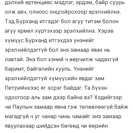
дэлхий ертөнцөөс мэдлэг, эрдэм, байр суурь
олж авч, олноос онцгойрохоор эрэлхийлнэ.
Тэд Бурханд итгэдэг бол агуу титэм болон
агуу ерөөл хүртэхээр эрэлхийлнэ. Хэрэв
хүмүүс Бурханд итгэхдээ үнэнийг
эрэлхийлдэггүй бол энэ замаар явах нь
лавтай. Энэ бол хэний ч өөрчилж чадахгүй
баримт, байгалийн хууль. Үнэнийг
эрэлхийлдэггүй хүмүүсийн явдаг зам
Петрийнхээс яг эсрэг байдаг. Та бүхэн
одоогоор аль зам дээр байна вэ? Хэдийгээр
чи Паулын замаар явна гэж төлөвлөөгүй байж
магадгүй ч уг чанар чинь чамайг энэ замаар
явуулахаар шийдсэн бөгөөд чи өөрийн