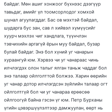
байдаг. Мөн ашиг хонжоог бүхнээс дээгүүр
тавьдаг, амийг үл тоомсорлодог хомхой
шунал агуулагддаг. Бас ов мэхтэй байдал,
шударга бус зан, сав л хийвэл хүмүүсийг
хуурч мэхлэх чиг хандлага, түүнчлэн
тэвчихийн аргагүй ёрын муу байдал, бузар
булай байдаг. Энэ бол хүний уг чанарын
хураангуй юм. Хэрвээ чи уг чанараас чинь
илчлэгдэх олон талыг ялган таньж чаддаг бол
энэ талаар ойлголттой болжээ. Харин өөрийн
уг чанар дотор илчлэгдсэн зүйлийн талаар огт
ойлголтгүй бол чи уг чанараа ерөөсөө
ойлгоогүй байна гэсэн үг юм. Петр Бурханы
үгийн цэвэршүүлэлтээр дамжуулан, өөрт нь