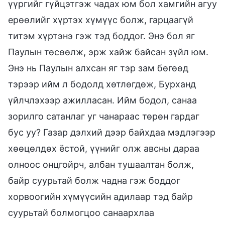
үүргийг гүйцэтгэж чадах юм бол хамгийн агуу
ерөөлийг хүртэх хүмүүс болж, гарцаагүй
титэм хүртэнэ гэж тэд боддог. Энэ бол яг
Паулын төсөөлж, эрж хайж байсан зүйл юм.
Энэ нь Паулын алхсан яг тэр зам бөгөөд
тэрээр ийм л бодолд хөтлөгдөж, Бурханд
үйлчлэхээр ажилласан. Ийм бодол, санаа
зорилго сатанлаг уг чанараас төрөн гардаг
бус уу? Газар дэлхий дээр байхдаа мэдлэгээр
хөөцөлдөх ёстой, үүнийг олж авсны дараа
олноос онцгойрч, албан тушаалтан болж,
байр суурьтай болж чадна гэж боддог
хорвоогийн хүмүүсийн адилаар тэд байр
суурьтай болмогцоо санаархлаа