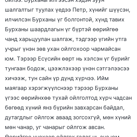
шалгалтыг туулах үедээ Петр, хүнийг шүүсэн,
илчилсэн Бурханы үг болгонтой, хүнд тавих
Бурханы шаардлагын үг бүртэй өөрийгөө
чанд харьцуулан шалгаж, тэдгээр үгийн утга
учрыг үнэн зөв ухан ойлгохоор чармайсан
юм. Тэрээр Есүсийн өөрт нь хэлсэн үг бүрийг
тунгаан бодож, цээжлэхээр үнэн сэтгэлээсээ
хичээж, тун сайн үр дүнд хүрчээ. Ийм
маягаар хэрэгжүүлснээр тэрээр Бурханы
үгээс өөрийнхөө тухай ойлголтод хүрч чадсан
бөгөөд хүний янз бүрийн завхарсан байдал,
дутагдлыг ойлгож аваад зогсохгүй, мөн хүний
мөн чанар, уг чанарыг ойлгож авсан.
Өөрийгөө үнэхээр ойлгох гэдэг нь энэ юм.