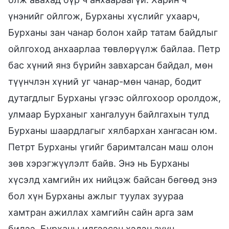
үнэнийг ойлгож, Бурханы хүслийг ухаарч,
Бурханы зан чанар болон хайр татам байдлыг
ойлгоход анхаарлаа төвлөрүүлж байлаа. Петр
бас хүний янз бүрийн завхарсан байдал, мөн
түүнчлэн хүний уг чанар-мөн чанар, бодит
дутагдлыг Бурханы үгээс ойлгохоор оролдож,
улмаар Бурханыг хангалуун байлгахын тулд
Бурханы шаардлагыг хялбархан хангасан юм.
Петрт Бурханы үгийг баримталсан маш олон
зөв хэрэгжүүлэлт байв. Энэ нь Бурханы
хүсэлд хамгийн их нийцэж байсан бөгөөд энэ
бол хүн Бурханы ажлыг туулах зуураа
хамтран ажиллах хамгийн сайн арга зам
билээ. Бурханы илгээсэн хэдэн зуун