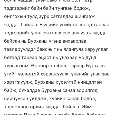
тэдгээрийг байн байн тунгаан бодож,
ойлгохын тулд зүрх сэтгэлдээ шингээж
чаддаг байлаа. Есүсийн үгийг сонсоод тэрээр
тэдгээрийг үнэн сэтгэлээсээ авч үзэж чаддаг
байсан нь Бурханы үгэнд анхаарлаа
төвлөрүүлдэг байсныг нь ялангуяа харуулдаг
бөгөөд тэрээр эцэст нь үнэхээр үр дүнд
хүрсэн юм. Өөрөөр хэлбэл, тэрээр Бурханы
үгийг чөлөөтэй хэрэгжүүлж, үнэнийг үнэн зөв
хэрэгжүүлж, Бурханы хүсэлтэй нийцэлтэй
байж, бүхэлдээ Бурханы санаа зорилгод
нийцүүлэн үйлдэж, хувийн санал бодол,
төсөөллөө орхиж чаддаг байлаа. Ийм
маягаар Петр Бурханы үгийн бодит байдалд