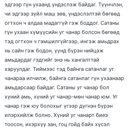
эдгээр гүн ухаанд үндэслэж байдаг. Түүнчлэн,
чи эдгээр зүйл маш зөв, үндэслэлтэй бөгөөд
огтхон ч алдаа мадаггүй гэж боддог. Сатаны
гүн ухаан хүмүүсийн уг чанар болсон бөгөөд
тэд огтхон ч гэмшилгүйгээр, ингэж амьдрах
нь сайн гэж бодон, үүнд бүрэн нийцэж
амьдардаг гэдгийг энэ нь хангалттай
харуулдаг. Тиймээс тэд байнга сатанлаг уг
чанараа илчилж, байнга сатанлаг гүн ухаанаар
амьдарсаар байдаг. Сатаны уг чанар бол
хүний амь, хүний уг чанар-мөн чанар юм. Уг
чанар гэж юу болохыг үгээр дүгнэн бүрэн
илэрхийлж болно. Хүний уг чанарт биеэ
тоосон, ихэрхүү зан, гоц гойд байх хүсэл