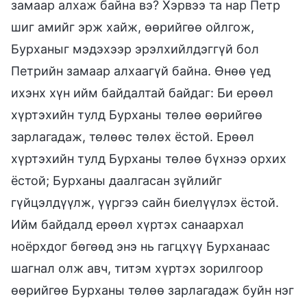
замаар алхаж байна вэ? Хэрвээ та нар Петр
шиг амийг эрж хайж, өөрийгөө ойлгож,
Бурханыг мэдэхээр эрэлхийлдэггүй бол
Петрийн замаар алхаагүй байна. Өнөө үед
ихэнх хүн ийм байдалтай байдаг: Би ерөөл
хүртэхийн тулд Бурханы төлөө өөрийгөө
зарлагадаж, төлөөс төлөх ёстой. Ерөөл
хүртэхийн тулд Бурханы төлөө бүхнээ орхих
ёстой; Бурханы даалгасан зүйлийг
гүйцэлдүүлж, үүргээ сайн биелүүлэх ёстой.
Ийм байдалд ерөөл хүртэх санаархал
ноёрхдог бөгөөд энэ нь гагцхүү Бурханаас
шагнал олж авч, титэм хүртэх зорилгоор
өөрийгөө Бурханы төлөө зарлагадаж буйн нэг