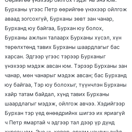
Бурханы үгээс Петр өөрийгөө үнэхээр ойлгож
аваад зогсохгүй, Бурханы зөвт зан чанар,
Бурханд юу байгаа, Бурхан юу болох,
Бурханы ажлын талаарх Бурханы хүсэл, хүн
төрөлхтөнд тавих Бурханы шаардлагыг бас
харсан. Эдгээр үгээс тэрээр Бурханыг
үнэхээр мэдэж авсан юм. Тэрээр Бурханы зан
чанар, мөн чанарыг мэдэж авсан; бас Бурханд
юу байгаа, Тэр юу болохыг, түүнчлэн Бурханы
хайр татам байдал, хүнд тавих Бурханы
шаардлагыг мэдэж, ойлгож авчээ. Хэдийгээр
Бурхан тэр үед өнөөдрийнх шигээ их яриагүй
ч Петр ямартай ч эдгээр тал дээр үр дүнд
хүрсэн юм. Энэ нь ховор, эрхэм нандин зүйл