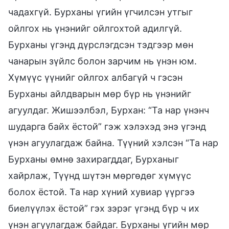
чадахгүй. Бурханы үгийн үгчилсэн утгыг
ойлгох нь үнэнийг ойлгохтой адилгүй.
Бурханы үгэнд дүрслэгдсэн тэдгээр мөн
чанарын зүйлс болон зарчим нь үнэн юм.
Хүмүүс үүнийг ойлгох албагүй ч гэсэн
Бурханы айлдварын мөр бүр нь үнэнийг
агуулдаг. Жишээлбэл, Бурхан: “Та нар үнэнч
шударга байх ёстой” гэж хэлэхэд энэ үгэнд
үнэн агуулагдаж байна. Түүний хэлсэн “Та нар
Бурханы өмнө захирагддаг, Бурханыг
хайрлаж, Түүнд шүтэн мөргөдөг хүмүүс
болох ёстой. Та нар хүний хувиар үүргээ
биелүүлэх ёстой” гэх зэрэг үгэнд бүр ч их
үнэн агуулагдаж байдаг. Бурханы үгийн мөр