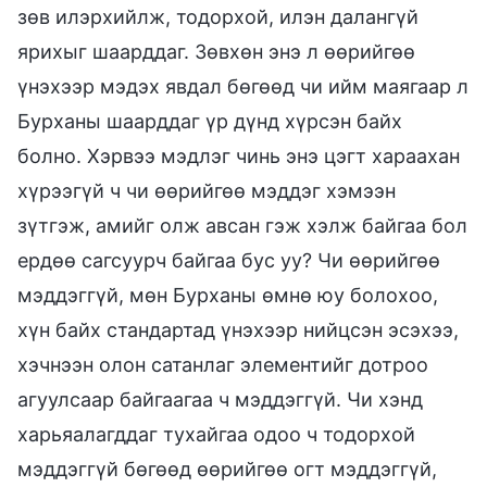
зөв илэрхийлж, тодорхой, илэн далангүй
ярихыг шаарддаг. Зөвхөн энэ л өөрийгөө
үнэхээр мэдэх явдал бөгөөд чи ийм маягаар л
Бурханы шаарддаг үр дүнд хүрсэн байх
болно. Хэрвээ мэдлэг чинь энэ цэгт хараахан
хүрээгүй ч чи өөрийгөө мэддэг хэмээн
зүтгэж, амийг олж авсан гэж хэлж байгаа бол
ердөө сагсуурч байгаа бус уу? Чи өөрийгөө
мэддэггүй, мөн Бурханы өмнө юу болохоо,
хүн байх стандартад үнэхээр нийцсэн эсэхээ,
хэчнээн олон сатанлаг элементийг дотроо
агуулсаар байгаагаа ч мэддэггүй. Чи хэнд
харьяалагддаг тухайгаа одоо ч тодорхой
мэддэггүй бөгөөд өөрийгөө огт мэддэггүй,