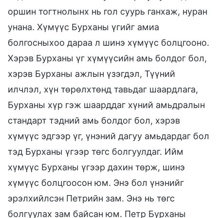
оршин тогтнолынх нь гол суурь ганхаж, нуран
унана. Хүмүүс Бурханы үгийг амиа
болгосныхоо дараа л шинэ хүмүүс болцгооно.
Хэрэв Бурханы үг хүмүүсийн амь болдог бол,
хэрэв Бурханы ажлын үзэгдэл, Түүний
илчлэл, хүн төрөлхтөнд тавьдаг шаардлага,
Бурханы хүр гэж шаарддаг хүний амьдралын
стандарт тэдний амь болдог бол, хэрэв
хүмүүс эдгээр үг, үнэний дагуу амьдардаг бол
тэд Бурханы үгээр төгс болгуулдаг. Ийм
хүмүүс Бурханы үгээр дахин төрж, шинэ
хүмүүс болцгоосон юм. Энэ бол үнэнийг
эрэлхийлсэн Петрийн зам. Энэ нь төгс
болгуулах зам байсан юм. Петр Бурханы