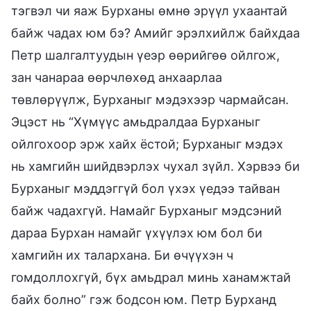
тэгвэл чи яаж Бурханы өмнө эрүүл ухаантай
байж чадах юм бэ? Амийг эрэлхийлж байхдаа
Петр шалгалтуудын үеэр өөрийгөө ойлгож,
зан чанараа өөрчлөхөд анхаарлаа
төвлөрүүлж, Бурханыг мэдэхээр чармайсан.
Эцэст нь “Хүмүүс амьдралдаа Бурханыг
ойлгохоор эрж хайх ёстой; Бурханыг мэдэх
нь хамгийн шийдвэрлэх чухал зүйл. Хэрвээ би
Бурханыг мэддэггүй бол үхэх үедээ тайван
байж чадахгүй. Намайг Бурханыг мэдсэний
дараа Бурхан намайг үхүүлэх юм бол би
хамгийн их талархана. Би өчүүхэн ч
гомдоллохгүй, бүх амьдрал минь ханамжтай
байх болно” гэж бодсон юм. Петр Бурханд