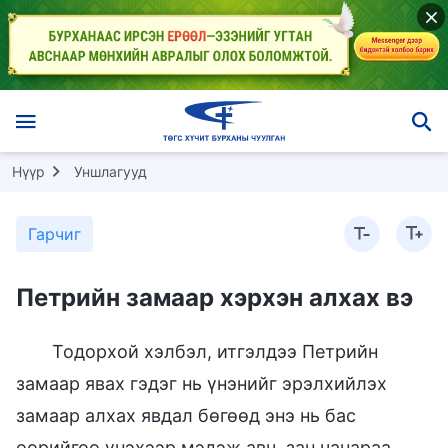
Нүүр
Уншлагууд
Гарчиг
Петрийн замаар хэрхэн алхах вэ
Тодорхой хэлбэл, итгэлдээ Петрийн
замаар явах гэдэг нь үнэнийг эрэлхийлэх
замаар алхах явдал бөгөөд энэ нь бас
өөрийгөө үнэхээр мэдэж авч, зан чанараа