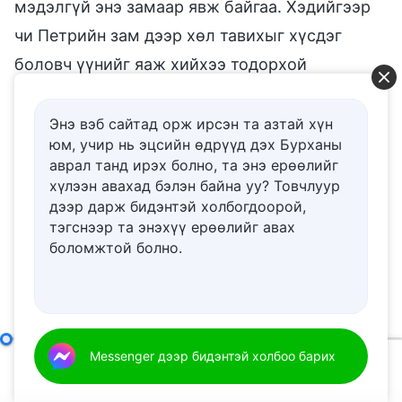
мэдэлгүй энэ замаар явж байгаа. Хэдийгээр
чи Петрийн зам дээр хөл тавихыг хүсдэг
боловч үүнийг яаж хийхээ тодорхой
мэддэггүй бол өөрийн мэдэлгүй Паулын
замаар орно: Энэ бол бодит нөхцөл байдал.
Энэ вэб сайтад орж ирсэн та азтай хүн
юм, учир нь эцсийн өдрүүд дэх Бурханы
Өнөө үед хүн Петрийн замаар яг хэрхэн алхах
аврал танд ирэх болно, та энэ ерѳѳлийг
ёстой вэ? Хэрвээ чи Петр, Паул хоёрын замыг
хүлээн авахад бэлэн байна уу? Товчлуур
дээр дарж бидэнтэй холбогдоорой,
ялгаж чаддаггүй бол, эсвэл тэднийг огт
тэгснээр та энэхүү ерѳѳлийг авах
мэддэггүй бол Петрийн замаар алхаж байна
боломжтой болно.
гэж хэчнээн хэллээ ч гэсэн чиний үг бол
зүгээр л хоосон үг юм. Чи эхлээд Петрийн
зам, Паулын зам гэж юу болохыг тодорхой
ойлгох хэрэгтэй. Хэрвээ Петрийн зам бол
Петрийн замаар хэрхэн алхах вэ
Messenger дээр бидэнтэй холбоо барих
амийг эрэлхийлэх зам, төгс болгуулах цорын
00:00
37:44