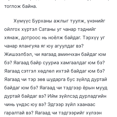
тоглож байна.
Хүмүүс Бурханы ажлыг туулж, үнэнийг
ойлгох хүртэл Сатаны уг чанар тэднийг
хянаж, дотроос нь ноёлж байдаг. Тэрхүү уг
чанар ялангуяа яг юу агуулдаг вэ?
Жишээлбэл, чи яагаад аминчхан байдаг юм
бэ? Яагаад байр сууриа хамгаалдаг юм бэ?
Яагаад сэтгэл хөдлөл ихтэй байдаг юм бэ?
Яагаад чи тэр зөв шударга бус зүйлд дуртай
байдаг юм бэ? Яагаад чи тэдгээр ёрын мууд
дуртай байдаг вэ? Ийм зүйлсэд дурладгийн
чинь үндэс юу вэ? Эдгээр зүйл хаанаас
гаралтай вэ? Яагаад чи тэдгээрийг хүлээн