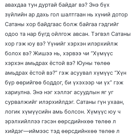
авахдаа тун дуртай байдаг вэ? Энэ бүх
зүйлийн ар дахь гол шалтгаан нь хүний дотор
Сатаны хор байдгаас болж байгаа гэдгийг
одоо та нар бүгд ойлгож авсан. Тэгвэл Сатаны
хор гэж юу вэ? Үүнийг хэрхэн илэрхийлж
болох вэ? Жишээ нь, хэрвээ чи “Хүмүүс
хэрхэн амьдрах ёстой вэ? Юуны төлөө
амьдрах ёстой вэ?” гэж асуувал хүмүүс “Хүн
бүр өөрийгөө боддог, би үхэхээр чи үх” гэж
хариулна. Энэ нэг хэллэг асуудлын яг уг
сурвалжийг илэрхийлдэг. Сатаны гүн ухаан,
логик хүмүүсийн амь болсон. Хүмүүс юу ч
эрэлхийллээ гэсэн өөрсдийнхөө төлөө л
хийдэг—иймээс тэд өөрсдийнхөө төлөө л