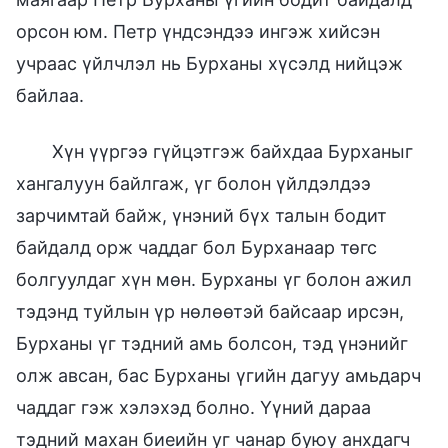
орсон юм. Петр үндсэндээ ингэж хийсэн
учраас үйлчлэл нь Бурханы хүсэлд нийцэж
байлаа.
Хүн үүргээ гүйцэтгэж байхдаа Бурханыг
хангалуун байлгаж, үг болон үйлдэлдээ
зарчимтай байж, үнэний бүх талын бодит
байдалд орж чаддаг бол Бурханаар төгс
болгуулдаг хүн мөн. Бурханы үг болон ажил
тэдэнд туйлын үр нөлөөтэй байсаар ирсэн,
Бурханы үг тэдний амь болсон, тэд үнэнийг
олж авсан, бас Бурханы үгийн дагуу амьдарч
чаддаг гэж хэлэхэд болно. Үүний дараа
тэдний махан биеийн уг чанар буюу анхдагч