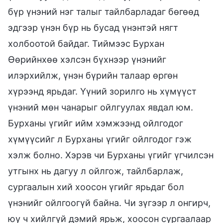
бүр үнэний нэг талыг тайлбарладаг бөгөөд
эдгээр үнэн бүр нь бусад үнэнтэй нягт
холбоотой байдаг. Тиймээс Бурхан
Өөрийнхөө хэлсэн бүхнээр үнэнийг
илэрхийлж, үнэн бүрийн талаар өргөн
хүрээнд ярьдаг. Үүний зорилго нь хүмүүст
үнэний мөн чанарыг ойлгуулах явдал юм.
Бурханы үгийг ийм хэмжээнд ойлгодог
хүмүүсийг л Бурханы үгийг ойлгодог гэж
хэлж болно. Хэрэв чи Бурханы үгийг үгчилсэн
утгынх нь дагуу л ойлгож, тайлбарлаж,
сургаалын хий хоосон үгийг ярьдаг бол
үнэнийг ойлгоогүй байна. Чи зүгээр л онгирч,
юу ч хийлгүй дэмий ярьж, хоосон сургаалаар