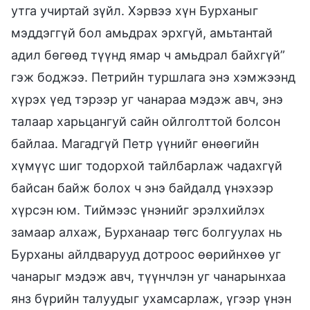
утга учиртай зүйл. Хэрвээ хүн Бурханыг
мэддэггүй бол амьдрах эрхгүй, амьтантай
адил бөгөөд түүнд ямар ч амьдрал байхгүй”
гэж боджээ. Петрийн туршлага энэ хэмжээнд
хүрэх үед тэрээр уг чанараа мэдэж авч, энэ
талаар харьцангуй сайн ойлголттой болсон
байлаа. Магадгүй Петр үүнийг өнөөгийн
хүмүүс шиг тодорхой тайлбарлаж чадахгүй
байсан байж болох ч энэ байдалд үнэхээр
хүрсэн юм. Тиймээс үнэнийг эрэлхийлэх
замаар алхаж, Бурханаар төгс болгуулах нь
Бурханы айлдварууд дотроос өөрийнхөө уг
чанарыг мэдэж авч, түүнчлэн уг чанарынхаа
янз бүрийн талуудыг ухамсарлаж, үгээр үнэн