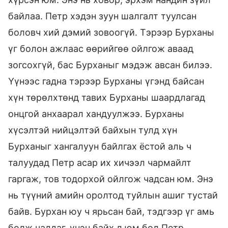
байлаа. Петр хэдэн зуун шалгалт туулсан
боловч хий дэмий зовоогүй. Тэрээр Бурханы
үг болон ажлаас өөрийгөө ойлгож аваад
зогсохгүй, бас Бурханыг мэдэж авсан билээ.
Үүнээс гадна тэрээр Бурханы үгэнд байсан
хүн төрөлхтөнд тавих Бурханы шаардлагад
онцгой анхаарал хандуулжээ. Бурханы
хүсэлтэй нийцэлтэй байхын тулд хүн
Бурханыг хангалуун байлгах ёстой аль ч
талуудад Петр асар их хичээл чармайлт
гаргаж, тов тодорхой ойлгож чадсан юм. Энэ
нь түүний амийн оролтод туйлын ашиг тустай
байв. Бурхан юу ч ярьсан бай, тэдгээр үг амь
болж чаддаг, үнэн байх л юм бол Петр