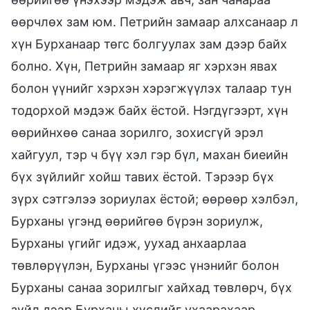
өөрчлөх зам юм. Петрийн замаар алхсанаар л
хүн Бурханаар төгс болгуулах зам дээр байх
болно. Хүн, Петрийн замаар яг хэрхэн явах
болон үүнийг хэрхэн хэрэгжүүлэх талаар тун
тодорхой мэдэж байх ёстой. Нэгдүгээрт, хүн
өөрийнхөө санаа зорилго, зохисгүй эрэл
хайгуул, тэр ч бүү хэл гэр бүл, махан биеийн
бүх зүйлийг хойш тавих ёстой. Тэрээр бүх
зүрх сэтгэлээ зориулах ёстой; өөрөөр хэлбэл,
Бурханы үгэнд өөрийгөө бүрэн зориулж,
Бурханы үгийг идэж, уухад анхаарлаа
төвлөрүүлэн, Бурханы үгээс үнэнийг болон
Бурханы санаа зорилгыг хайхад төвлөрч, бүх
зүйл дээр Бурханы хүслийг ухаарахаар