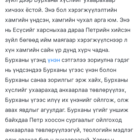
хичээх ёстой. Энэ бол хэрэгжүүлэлтийн
хамгийн үндсэн, хамгийн чухал арга юм. Энэ
нь Есүсийг харсныхаа дараа Петрийн хийсэн
зүйл бөгөөд ийм маягаар хэрэгжүүлснээр л
хүн хамгийн сайн үр дүнд хүрч чадна.
Бурханы үгэнд
үнэн
сэтгэлээ зориулна гэдэг
нь үндсэндээ Бурханы үгээс үнэн болон
Бурханы санаа зорилгыг эрж хайх, Бурханы
хүслийг ухаарахад анхаарлаа төвлөрүүлэх,
Бурханы үгээс илүү их үнэнийг ойлгож, олж
авах явдлыг агуулдаг. Бурханы үгийг уншиж
байхдаа Петр хоосон сургаалыг ойлгоход
анхаарлаа төвлөрүүлээгүй, теологийн мэдлэг
олж авахад бүр ч анхаараагүй. Харин ч