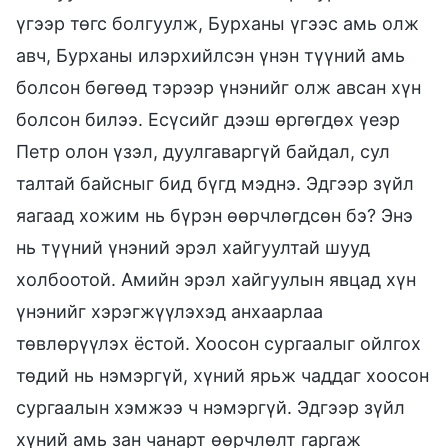
үгээр төгс болгуулж, Бурханы үгээс амь олж
авч, Бурханы илэрхийлсэн үнэн түүний амь
болсон бөгөөд тэрээр үнэнийг олж авсан хүн
болсон билээ. Есүсийг дээш өргөгдөх үеэр
Петр олон үзэл, дуулгаваргүй байдал, сул
талтай байсныг бид бүгд мэднэ. Эдгээр зүйл
яагаад хожим нь бүрэн өөрчлөгдсөн бэ? Энэ
нь түүний үнэний эрэл хайгуултай шууд
холбоотой. Амийн эрэл хайгуулын явцад хүн
үнэнийг хэрэгжүүлэхэд анхаарлаа
төвлөрүүлэх ёстой. Хоосон сургаалыг ойлгох
төдий нь нэмэргүй, хүний ярьж чаддаг хоосон
сургаалын хэмжээ ч нэмэргүй. Эдгээр зүйл
хүний амь зан чанарт өөрчлөлт гаргаж