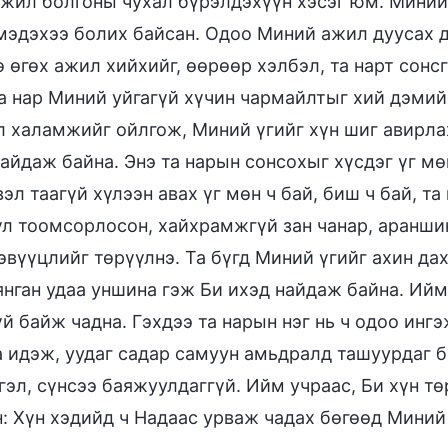
ажил болгоны чухал бүрэлдэхүүн хэсэг юм. Миний 
 мэдэхээ болих байсан. Одоо Миний ажил дуусах д
ө өгөх ажил хийхийг, өөрөөр хэлбэл, та нарт сонс
Та нар Миний уйгагүй хүчин чармайлтыг хий дэмий
л халамжийг ойлгож, Миний үгийг хүн шиг авирла
айдаж байна. Энэ та нарын сонсохыг хүсдэг үг мөн
вэл таагүй хүлээн авах үг мөн ч бай, биш ч бай, т
 үл тоомсорлосон, хайхрамжгүй зан чанар, аранши
эвүүцлийг төрүүлнэ. Та бүгд Миний үгийг ахин да
янган удаа уншина гэж Би ихэд найдаж байна. Ийм
й байж чадна. Гэхдээ та нарын нэг нь ч одоо ингэ
а идэж, уудаг садар самуун амьдралд ташуурдаг бө
тгэл, сүнсээ баяжуулдаггүй. Ийм учраас, Би хүн т
: Хүн хэдийд ч Надаас урваж чадах бөгөөд Миний 