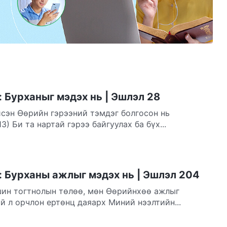
 Бурханыг мэдэх нь | Эшлэл 28
сэн Өөрийн гэрээний тэмдэг болгосон нь
д) (Эхлэл 9:11–13) Би та нартай гэрээ байгуулах ба бүх...
: Бурханы ажлыг мэдэх нь | Эшлэл 204
ин тогтнолын төлөө, мөн Өөрийнхөө ажлыг
й л орчлон ертөнц даяарх Миний нээлтийн...