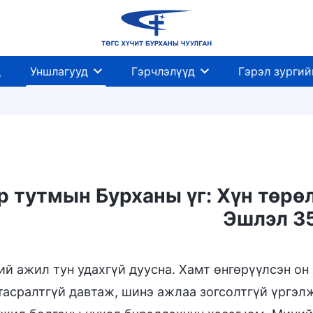
д
Уншлагууд
Гэрчлэлүүд
Гэрэл зургий
 тутмын Бурханы үг: Хүн төрөл
Эшлэл 3
Амийн оролт
Хүрэх газар ба төгсгөл
й ажил тун удахгүй дуусна. Хамт өнгөрүүлсэн он
 тасралтгүй давтаж, шинэ ажлаа зогсолтгүй үргэ