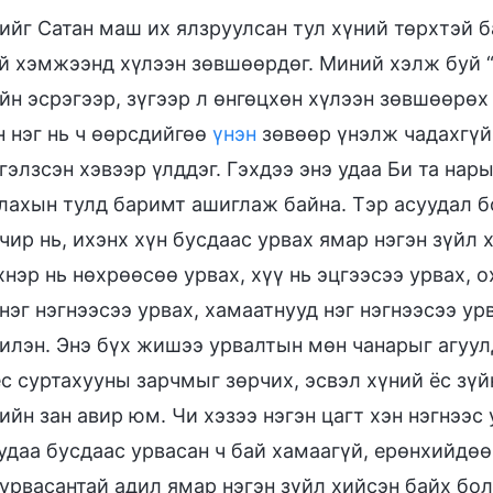
ийг Сатан маш их ялзруулсан тул хүний төрхтэй б
й хэмжээнд хүлээн зөвшөөрдөг. Миний хэлж буй “
йн эсрэгээр, зүгээр л өнгөцхөн хүлээн зөвшөөрөх 
н нэг нь ч өөрсдийгөө
үнэн
зөвөөр үнэлж чадахгүй
гэлзсэн хэвээр үлддэг. Гэхдээ энэ удаа Би та на
ахын тулд баримт ашиглаж байна. Тэр асуудал бол
чир нь, ихэнх хүн бусдаас урвах ямар нэгэн зүйл
хнэр нь нөхрөөсөө урвах, хүү нь эцгээсээ урвах, о
нэг нэгнээсээ урвах, хамаатнууд нэг нэгнээсээ ур
чилэн. Энэ бүх жишээ урвалтын мөн чанарыг агуул
с суртахууны зарчмыг зөрчих, эсвэл хүний ёс зүй
ийн зан авир юм. Чи хэзээ нэгэн цагт хэн нэгнээс 
 удаа бусдаас урвасан ч бай хамаагүй, ерөнхийдө
урвасантай адил ямар нэгэн зүйл хийсэн байх бол