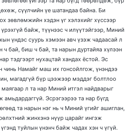
зөвлөгөөгүйгээр та нар бүгд төөрөлдөж, бүр
өхөж, сүүлчийн үе шатандаа байна. Би
гох зөвлөмжийн хэдэн үг хэлэхийг хүссээр
 үрэхгүй байж, түүнээс ч илүүтэйгээр, Миний
хын үндэс суурь хэмээн авч үзэж чадаасай л
 ч бай, биш ч бай, та нарын дуртайяа хүлээн
а нар тэдгээрт нухацтай хандах ёстой. Эс
н чинь Намайг маш их гонсойлгож, үнэндээ
хин, магадгүй бүр цээжээр мэддэг болтлоо
 маягаар л та нар Миний итгэл найдварыг
ж амьдардаггүй. Эсрэгээрээ та нар бүгд
гөөд та нарын нэг нь ч Миний үгийг ашиглан,
өрөлхтний жинхэнэ нүүр царайг ингэж
үгэнд туйлын үнэнч байж чадах хэн ч үгүй.