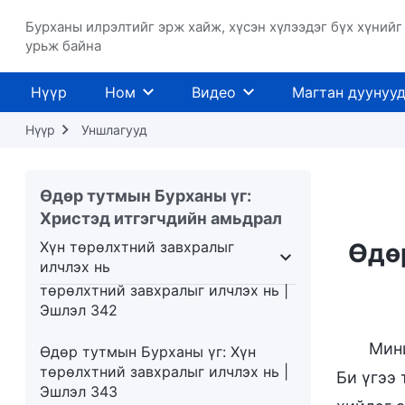
Өдөр тутмын Бурханы үг: Хүн
Бурханы илрэлтийг эрж хайж, хүсэн хүлээдэг бүх хүнийг
урьж байна
төрөлхтний завхралыг илчлэх нь |
Эшлэл 339
Нүүр
Ном
Видео
Магтан дуунуу
Өдөр тутмын Бурханы үг: Хүн
төрөлхтний завхралыг илчлэх нь |
Нүүр
Уншлагууд
Эшлэл 340
Өдөр тутмын Бурханы үг: Хүн
Өдөр тутмын Бурханы үг:
төрөлхтний завхралыг илчлэх нь |
Христэд итгэгчдийн амьдрал
Эшлэл 341
Хүн төрөлхтний завхралыг
Өдөр
илчлэх нь
Өдөр тутмын Бурханы үг: Хүн
члэх нь
Хүн төрөлхтний завхралыг илчлэх нь
төрөлхтний завхралыг илчлэх нь |
Эшлэл 342
Мини
Өдөр тутмын Бурханы үг: Хүн
төрөлхтний завхралыг илчлэх нь |
Би үгээ
Эшлэл 343