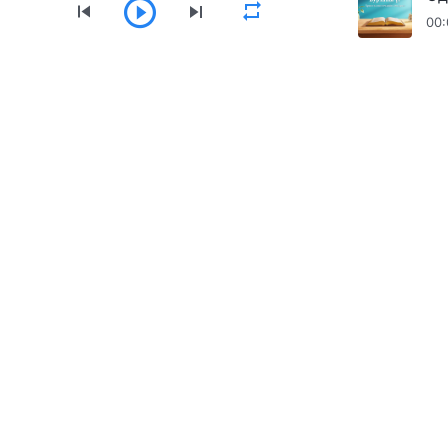
00:
Цэс
Нүүр
Ном
Видео
Магтан дуун
Төгс Хүчит Бурханы Чуулганы аппыг татаж а
Холбоо барих
+976-9578-8733
contact.mn@godfootstep