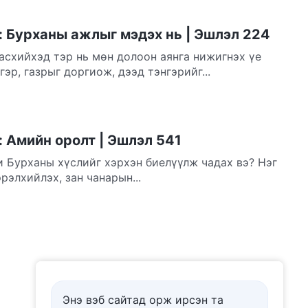
: Бурханы ажлыг мэдэх нь | Эшлэл 224
асхийхэд тэр нь мөн долоон аянга нижигнэх үе
эр, газрыг доргиож, дээд тэнгэрийг...
 Амийн оролт | Эшлэл 541
 Бурханы хүслийг хэрхэн биелүүлж чадах вэ? Нэг
рэлхийлэх, зан чанарын...
Энэ вэб сайтад орж ирсэн та