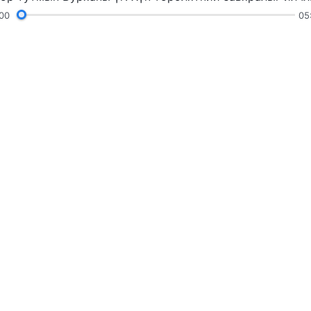
00
05
ууд
Уншлагууд
Гэрчлэлүүд
Гэрэл з
вах
Бурхны хаа
Бурханы хаанчл
хүсэж байна уу
Messenger
Биднийг даг
s.org