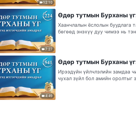
12:10
Өдөр тутмын Бурханы үг
Хаанчлалын ёслолын буудлага т
бөгөөд энэхүү дуу чимээ нь тэнг
7:27
Өдөр тутмын Бурханы үг:
Ирээдүйн үйлчлэлийн замдаа чи
чухал зүйл бол амийн оролтыг э
4:49