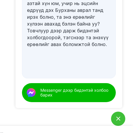
азтай хүн юм, учир нь эцсийн
өдрүүд дэх Бурханы аврал танд
ирэх болно, та энэ ерѳѳлийг
хүлээн авахад бэлэн байна уу?
Товчлуур дээр дарж бидэнтэй
холбогдоорой, тэгснээр та энэхүү
ерѳѳлийг авах боломжтой болно.
Messenger дээр бидэнтэй холбоо
барих
н Бурханы үг: Хүн төрөлхтний завхралыг илчлэх нь | Эшлэл 358