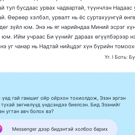
ай тул бусдаас урвах чадвартай, түүнчлэн Надаас
й. Өөрөөр хэлбэл, урвалт нь ёс суртахуунгүй өнг
дөг зүйл юм. Энэ нь яг нарийндаа Миний эсрэг хү
 юм. Ийм учраас Би үүнийг дараах өгүүлбэрээр нэг
энэ уг чанар нь Надтай нийцдэг хүн бүрийн томоо
Үг. I Боть: 
 үед гай гамшиг ойр ойрхон тохиолдож, Эзэн эргэн
 тухай зөгнөлүүд үндсэндээ биелсэн. Бид Эзэнийг
эн угтан авч болох вэ?
Messenger дээр бидэнтэй холбоо барих