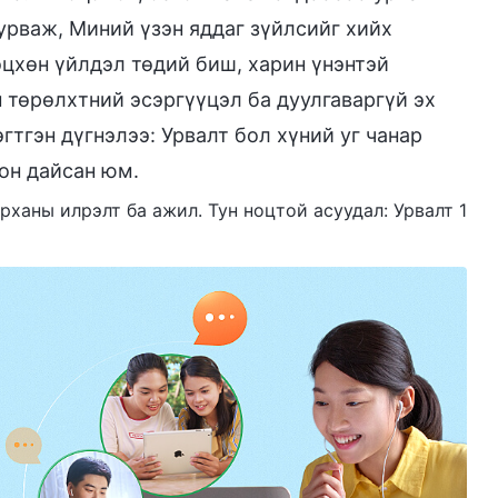
 урваж, Миний үзэн яддаг зүйлсийг хийх
өцхөн үйлдэл төдий биш, харин үнэнтэй
н төрөлхтний эсэргүүцэл ба дуулгаваргүй эх
тгэн дүгнэлээ: Урвалт бол хүний уг чанар
хон дайсан юм.
Бурханы илрэлт ба ажил. Тун ноцтой асуудал: Урвалт 1