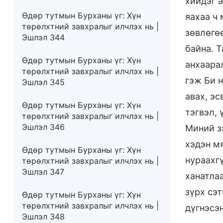
хийдэг 
Өдөр тутмын Бурханы үг: Хүн
яахаа ч
төрөлхтний завхралыг илчлэх нь |
зөвлөгө
Эшлэл 344
байна. 
Өдөр тутмын Бурханы үг: Хүн
анхаара
төрөлхтний завхралыг илчлэх нь |
гэж Би н
Эшлэл 345
авах, эс
Өдөр тутмын Бурханы үг: Хүн
тэгвэл,
төрөлхтний завхралыг илчлэх нь |
Эшлэл 346
Миний з
хэдэн м
Өдөр тутмын Бурханы үг: Хүн
нураахгү
төрөлхтний завхралыг илчлэх нь |
Эшлэл 347
ханатла
зүрх сэ
Өдөр тутмын Бурханы үг: Хүн
төрөлхтний завхралыг илчлэх нь |
дүгнэсэн
Эшлэл 348