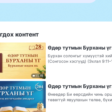
гдох контент
Өдөр тутмын Бурханы үг:
Бурхан солонгыг хүмүүстэй хий
(Сонгосон хэсгүү
15:48
Өдөр тутмын Бурханы үг
Өнөөдөр Би өөрсдийн чинь орш
төвөггүй явуулахын төлөө, бүхи