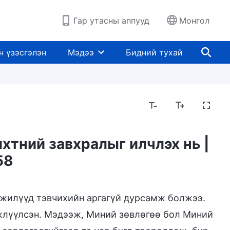
Гар утасны аппууд
Монгол
н үзэсгэлэн
Мэдээ
Бидний тухай
хтний завхралыг илчлэх нь |
58
 жилүүд тэвчихийн аргагүй дурсамж болжээ.
лжлүүлсэн. Мэдээж, Миний зөвлөгөө бол Миний