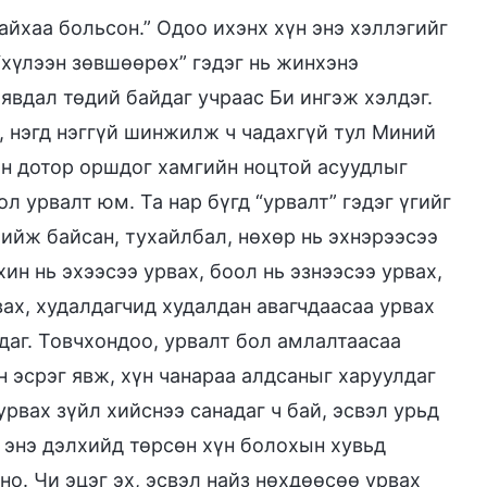
айхаа больсон.” Одоо ихэнх хүн энэ хэллэгийг
хүлээн зөвшөөрөх” гэдэг нь жинхэнэ
явдал төдий байдаг учраас Би ингэж хэлдэг.
, нэгд нэггүй шинжилж ч чадахгүй тул Миний
рын дотор оршдог хамгийн ноцтой асуудлыг
 урвалт юм. Та нар бүгд “урвалт” гэдэг үгийг
 хийж байсан, тухайлбал, нөхөр нь эхнэрээсээ
хин нь эхээсээ урвах, боол нь эзнээсээ урвах,
вах, худалдагчид худалдан авагчдаасаа урвах
даг. Товчхондоо, урвалт бол амлалтаасаа
н эсрэг явж, хүн чанараа алдсаныг харуулдаг
урвах зүйл хийснээ санадаг ч бай, эсвэл урьд
ө энэ дэлхийд төрсөн хүн болохын хувьд
но. Чи эцэг эх, эсвэл найз нөхдөөсөө урвах