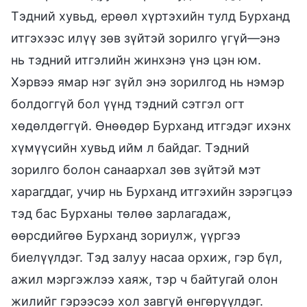
Тэдний хувьд, ерөөл хүртэхийн тулд Бурханд
итгэхээс илүү зөв зүйтэй зорилго үгүй—энэ
нь тэдний итгэлийн жинхэнэ үнэ цэн юм.
Хэрвээ ямар нэг зүйл энэ зорилгод нь нэмэр
болдоггүй бол үүнд тэдний сэтгэл огт
хөдөлдөггүй. Өнөөдөр Бурханд итгэдэг ихэнх
хүмүүсийн хувьд ийм л байдаг. Тэдний
зорилго болон санаархал зөв зүйтэй мэт
харагддаг, учир нь Бурханд итгэхийн зэрэгцээ
тэд бас Бурханы төлөө зарлагадаж,
өөрсдийгөө Бурханд зориулж, үүргээ
биелүүлдэг. Тэд залуу насаа орхиж, гэр бүл,
ажил мэргэжлээ хаяж, тэр ч байтугай олон
жилийг гэрээсээ хол завгүй өнгөрүүлдэг.