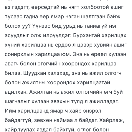
вэ гэдэгт, өөрсөдтэй нь нягт холбоотой ашиг
тусаас гадна өөр ямар нэгэн шалтгаан байж
болох уу? Үүнээс бид урьд нь таниагүй нэг
асуудлыг олж илрүүлдэг: Бурхантай харилцах
хүний харилцаа нь ердөө л цэвэр хувийн ашиг
сонирхлын харилцаа юм. Энэ нь ерөөл хүлээн
авагч болон өгөгчийн хоорондох харилцаа
билээ. Шуудхан хэлэхэд, энэ нь ажил олгогч
болон ажилтны хоорондох харилцаатай
адилхан. Ажилтан нь ажил олгогчийн өгч буй
шагналыг хүлээн авахын тулд л ажилладаг.
Ийм харилцаанд ямар ч хайр энэрэл
байдаггүй, зөвхөн наймаа л байдаг. Хайрлаж,
хайрлуулах явдал байхгүй, өглөг болон