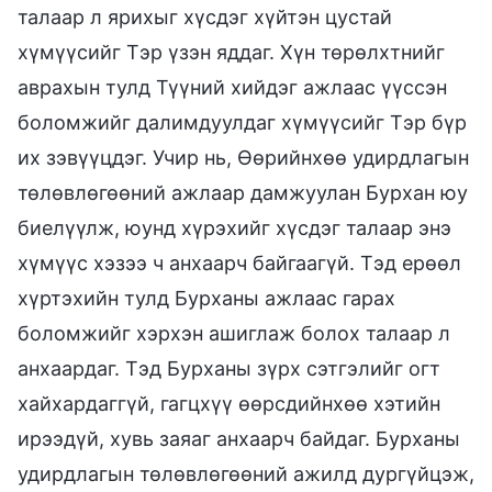
талаар л ярихыг хүсдэг хүйтэн цустай
хүмүүсийг Тэр үзэн яддаг. Хүн төрөлхтнийг
аврахын тулд Түүний хийдэг ажлаас үүссэн
боломжийг далимдуулдаг хүмүүсийг Тэр бүр
их зэвүүцдэг. Учир нь, Өөрийнхөө удирдлагын
төлөвлөгөөний ажлаар дамжуулан Бурхан юу
биелүүлж, юунд хүрэхийг хүсдэг талаар энэ
хүмүүс хэзээ ч анхаарч байгаагүй. Тэд ерөөл
хүртэхийн тулд Бурханы ажлаас гарах
боломжийг хэрхэн ашиглаж болох талаар л
анхаардаг. Тэд Бурханы зүрх сэтгэлийг огт
хайхардаггүй, гагцхүү өөрсдийнхөө хэтийн
ирээдүй, хувь заяаг анхаарч байдаг. Бурханы
удирдлагын төлөвлөгөөний ажилд дургүйцэж,