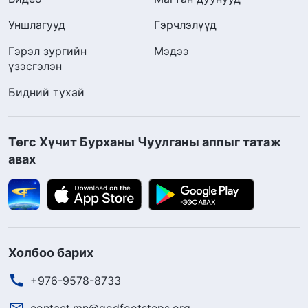
Уншлагууд
Гэрчлэлүүд
Гэрэл зургийн
Мэдээ
үзэсгэлэн
Бидний тухай
Төгс Хүчит Бурханы Чуулганы аппыг татаж
авах
Холбоо барих
+976-9578-8733
contact.mn@godfootsteps.org