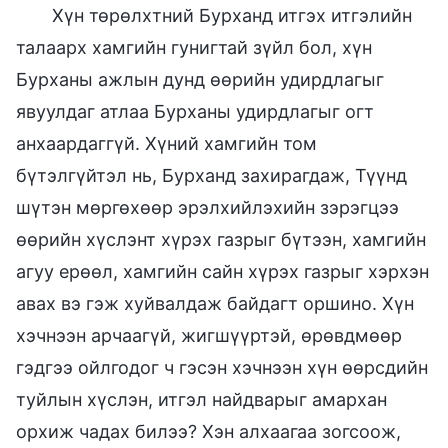
Хүн төрөлхтний Бурханд итгэх итгэлийн
талаарх хамгийн гунигтай зүйл бол, хүн
Бурханы ажлын дунд өөрийн удирдлагыг
явуулдаг атлаа Бурханы удирдлагыг огт
анхаардаггүй. Хүний хамгийн том
бүтэлгүйтэл нь, Бурханд захирагдаж, Түүнд
шүтэн мөргөхөөр эрэлхийлэхийн зэрэгцээ
өөрийн хүслэнт хүрэх газрыг бүтээн, хамгийн
агуу ерөөл, хамгийн сайн хүрэх газрыг хэрхэн
авах вэ гэж хуйвалдаж байдагт оршино. Хүн
хэчнээн арчаагүй, жигшүүртэй, өрөвдмөөр
гэдгээ ойлгодог ч гэсэн хэчнээн хүн өөрсдийн
туйлын хүслэн, итгэл найдварыг амархан
орхиж чадах билээ? Хэн алхаагаа зогсоож,