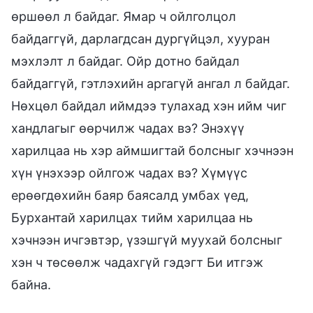
өршөөл л байдаг. Ямар ч ойлголцол
байдаггүй, дарлагдсан дургүйцэл, хууран
мэхлэлт л байдаг. Ойр дотно байдал
байдаггүй, гэтлэхийн аргагүй ангал л байдаг.
Нөхцөл байдал иймдээ тулахад хэн ийм чиг
хандлагыг өөрчилж чадах вэ? Энэхүү
харилцаа нь хэр аймшигтай болсныг хэчнээн
хүн үнэхээр ойлгож чадах вэ? Хүмүүс
ерөөгдөхийн баяр баясалд умбах үед,
Бурхантай харилцах тийм харилцаа нь
хэчнээн ичгэвтэр, үзэшгүй муухай болсныг
хэн ч төсөөлж чадахгүй гэдэгт Би итгэж
байна.