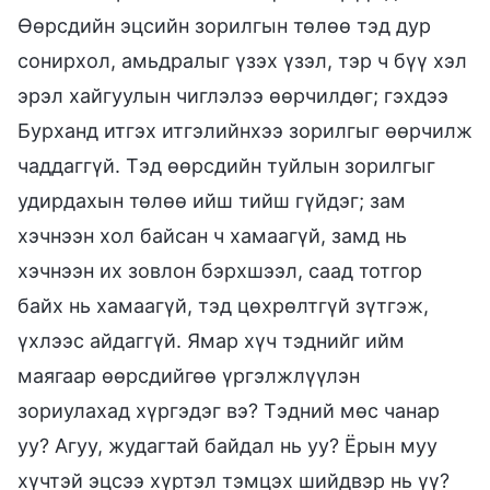
Өөрсдийн эцсийн зорилгын төлөө тэд дур
сонирхол, амьдралыг үзэх үзэл, тэр ч бүү хэл
эрэл хайгуулын чиглэлээ өөрчилдөг; гэхдээ
Бурханд итгэх итгэлийнхээ зорилгыг өөрчилж
чаддаггүй. Тэд өөрсдийн туйлын зорилгыг
удирдахын төлөө ийш тийш гүйдэг; зам
хэчнээн хол байсан ч хамаагүй, замд нь
хэчнээн их зовлон бэрхшээл, саад тотгор
байх нь хамаагүй, тэд цөхрөлтгүй зүтгэж,
үхлээс айдаггүй. Ямар хүч тэднийг ийм
маягаар өөрсдийгөө үргэлжлүүлэн
зориулахад хүргэдэг вэ? Тэдний мөс чанар
уу? Агуу, жудагтай байдал нь уу? Ёрын муу
хүчтэй эцсээ хүртэл тэмцэх шийдвэр нь үү?