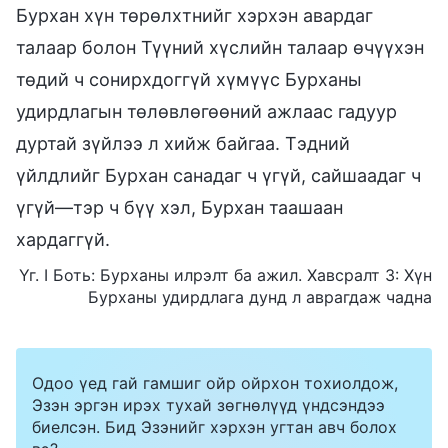
Бурхан хүн төрөлхтнийг хэрхэн авардаг
талаар болон Түүний хүслийн талаар өчүүхэн
төдий ч сонирхдоггүй хүмүүс Бурханы
удирдлагын төлөвлөгөөний ажлаас гадуур
дуртай зүйлээ л хийж байгаа. Тэдний
үйлдлийг Бурхан санадаг ч үгүй, сайшаадаг ч
үгүй—тэр ч бүү хэл, Бурхан таашаан
хардаггүй.
Үг. I Боть: Бурханы илрэлт ба ажил. Хавсралт 3: Хүн
Бурханы удирдлага дунд л аврагдаж чадна
Одоо үед гай гамшиг ойр ойрхон тохиолдож,
Эзэн эргэн ирэх тухай зөгнөлүүд үндсэндээ
биелсэн. Бид Эзэнийг хэрхэн угтан авч болох