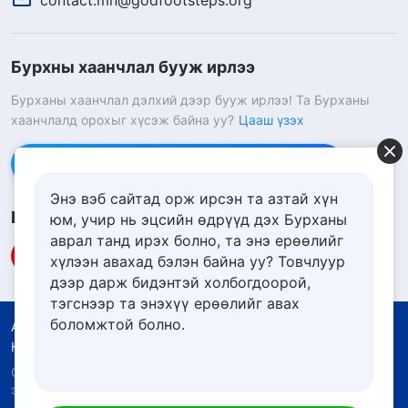
Бурхны хаанчлал бууж ирлээ
Бурханы хаанчлал дэлхий дээр бууж ирлээ! Та Бурханы
хаанчлалд орохыг хүсэж байна уу?
Цааш үзэх
Messenger дээр бидэнтэй холбоо барих
Энэ вэб сайтад орж ирсэн та азтай хүн
Биднийг дагах
юм, учир нь эцсийн өдрүүд дэх Бурханы
аврал танд ирэх болно, та энэ ерѳѳлийг
хүлээн авахад бэлэн байна уу? Товчлуур
дээр дарж бидэнтэй холбогдоорой,
тэгснээр та энэхүү ерѳѳлийг авах
боломжтой болно.
Ашиглалтын нөхцөлүүд
Нууцлалын бодлого
Кредит
Күүкийн бодлого
Copyright © 2026
Төгс Хүчит Бурханы Чуулган.
Бүх
эрх хуулиар хамгаалагдсан.