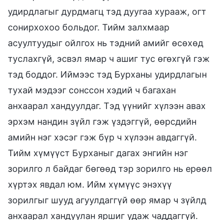
удирдлагыг дурдмагц тэд дуугаа хурааж, огт
сонирхохоо больдог. Тийм залхмаар
асуултуудыг ойлгох нь тэдний амийг өсөхөд
туслахгүй, эсвэл ямар ч ашиг тус өгөхгүй гэж
тэд боддог. Иймээс тэд Бурханы удирдлагын
тухай мэдээг сонссон хэдий ч багахан
анхаарал хандуулдаг. Тэд үүнийг хүлээн авах
эрхэм нандин зүйл гэж үздэггүй, өөрсдийн
амийн нэг хэсэг гэж бүр ч хүлээн авдаггүй.
Тийм хүмүүст Бурханыг дагах энгийн нэг
зорилго л байдаг бөгөөд тэр зорилго нь ерөөл
хүртэх явдал юм. Ийм хүмүүс энэхүү
зорилгыг шууд агуулдаггүй өөр ямар ч зүйлд
анхаарал хандуулан яршиг удаж чаддаггүй.