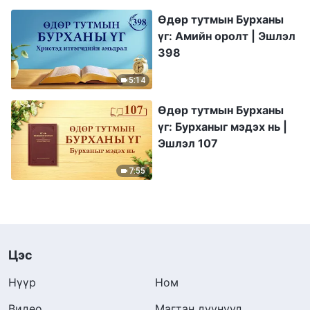
Өдөр тутмын Бурханы
үг: Амийн оролт | Эшлэл
398
5:14
Өдөр тутмын Бурханы
үг: Бурханыг мэдэх нь |
Эшлэл 107
7:55
Цэс
Нүүр
Ном
Видео
Магтан дуунууд