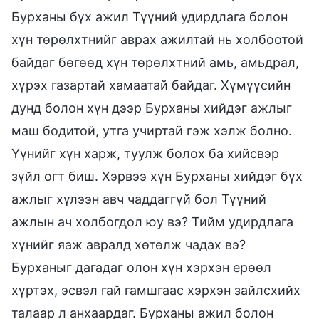
Бурханы бүх ажил Түүний удирдлага болон
хүн төрөлхтнийг аврах ажилтай нь холбоотой
байдаг бөгөөд хүн төрөлхтний амь, амьдрал,
хүрэх газартай хамаатай байдаг. Хүмүүсийн
дунд болон хүн дээр Бурханы хийдэг ажлыг
маш бодитой, утга учиртай гэж хэлж болно.
Үүнийг хүн харж, туулж болох ба хийсвэр
зүйл огт биш. Хэрвээ хүн Бурханы хийдэг бүх
ажлыг хүлээн авч чаддаггүй бол Түүний
ажлын ач холбогдол юу вэ? Тийм удирдлага
хүнийг яаж авралд хөтөлж чадах вэ?
Бурханыг дагадаг олон хүн хэрхэн ерөөл
хүртэх, эсвэл гай гамшгаас хэрхэн зайлсхийх
талаар л анхаардаг. Бурханы ажил болон