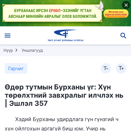
Нүүр
Уншлагууд
Гарчиг
Өдөр тутмын Бурханы үг: Хүн
төрөлхтний завхралыг илчлэх нь
| Эшлэл 357
Хэдий Бурханы удирдлага гүн гүнзгий ч
хүн ойлгохын аргагүй биш юм. Учир нь