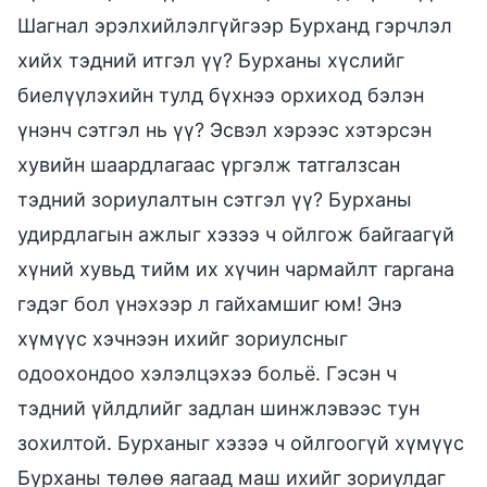
Шагнал эрэлхийлэлгүйгээр Бурханд гэрчлэл
хийх тэдний итгэл үү? Бурханы хүслийг
биелүүлэхийн тулд бүхнээ орхиход бэлэн
үнэнч сэтгэл нь үү? Эсвэл хэрээс хэтэрсэн
хувийн шаардлагаас үргэлж татгалзсан
тэдний зориулалтын сэтгэл үү? Бурханы
удирдлагын ажлыг хэзээ ч ойлгож байгаагүй
хүний хувьд тийм их хүчин чармайлт гаргана
гэдэг бол үнэхээр л гайхамшиг юм! Энэ
хүмүүс хэчнээн ихийг зориулсныг
одоохондоо хэлэлцэхээ больё. Гэсэн ч
тэдний үйлдлийг задлан шинжлэвээс тун
зохилтой. Бурханыг хэзээ ч ойлгоогүй хүмүүс
Бурханы төлөө яагаад маш ихийг зориулдаг