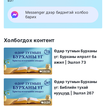
вэ?
Messenger дээр бидэнтэй холбоо
барих
Холбогдох контент
Өдөр тутмын Бурханы
үг: Бурханы илрэлт ба
ажил | Эшлэл 73
19:16
Өдөр тутмын Бурханы
үг: Библийн тухай
нууцууд | Эшлэл 267
3:24