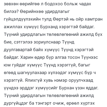
зөвхөн өөрийгөө л бодохоо больж чадах
билээ? Өөрийнхөө удирдлагыг
гүйцэлдүүлэхийн тулд Өөртэй нь ойр хамтран
ажиллах хүмүүс Бурханд хэрэгтэй байдаг.
Түүний удирдлагын төлөвлөгөөний ажилд бүх
бие, сэтгэлээ зориулснаар Түүнд
дуулгавартай байх хүмүүс Түүнд хэрэгтэй
байдаг. Харин өдөр бүр алгаа тосон Түүнээс
юм гуйдаг хүмүүс Түүнд хэрэггүй, багыг
өгөөд шагнуулахаар хүлээдэг хүмүүс бүр ч
хэрэггүй. Ялихгүй хувь нэмэр оруулчхаад
үүндээ эрддэг хүмүүсийг Бурхан үзэн яддаг.
Түүний удирдлагын төлөвлөгөөний ажилд
дургүйцдэг ба тэнгэрт очиж, ерөөл хүртэх