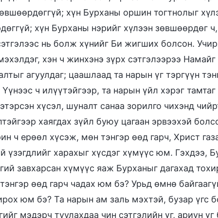
зөвшөөрдөггүй; хүн Бурханы оршин тогтнолыг хүл
дөггүй; хүн Бурханы нэрийг хүлээн зөвшөөрдөг ч,
этгэлээс нь болж хүнийг Би жигших болсон. Учир 
мэхэлдэг, хэн ч жинхэнэ зүрх сэтгэлээрээ Намайг
талтыг агуулдаг; цаашлаад та нарын үг тэргүүн т
 Үүнээс ч илүүтэйгээр, та нарын үйл хэрэг тамта
этэрсэн хүсэл, шуналт санаа зорилго чихэнд чийр
тэйгээр хаягдах зүйл буюу цагаан эрвээхэй болсон
рин ч ерөөл хүсэж, мөн тэнгэр өөд гарч, Христ г
й үзэгдлийг харахыг хүсдэг хүмүүс юм. Гэхдээ, Б
згий завхарсан хүмүүс яаж Бурханыг дагахад тохи
тэнгэр өөд гарч чадах юм бэ? Урьд өмнө байгаагү
рох юм бэ? Та нарын ам заль мэхтэй, бузар үгс б
ийг мэдэрч туулахдаа чин сэтгэлийн үг, ариун үг