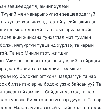
ээн зөвшөөрдөг ч, амийг хүлээн
 Түүний мөн чанарыг хүлээн зөвшөөрдөггүй.
нь хүн зөвхөн чихэнд таатай үгсийг ашиглан
 шүтэн мөргөдөггүй. Та нарын яриа могойн
энгэрэлчийн жинхэнэ тунхаглал мэт туйлын
г болж, ичгүүргүй түвшинд хүрлээ; та нарын
тэй. Та нар Миний гэрт, жигшил
. Учир нь та нарын хэн нь ч үнэнийг хайрлагч
азар дээр Өөрийн эрх мэдлийг эзэмших
урхан юу болохыг огтхон ч мэддэггүй та нар
рох билээ гэж ер нь бодож үзэж байсан уу? Та
й тансаг гайхамшигт байдлыг үзэхэд та нар
олон урваж, биеэ тоосон үгсээр дүүрэн. Та нар
 болон Надад дуулгавартай үгсийг хэзээ ч хэлж