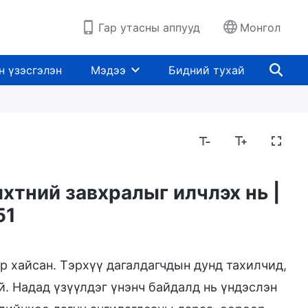
Гар утасны аппууд
Монгол
н үзэсгэлэн
Мэдээ
Бидний тухай
хтний завхралыг илчлэх нь |
51
р хайсан. Тэрхүү дагалдагчдын дунд тахилчид,
й. Надад үзүүлдэг үнэнч байдалд нь үндэслэн