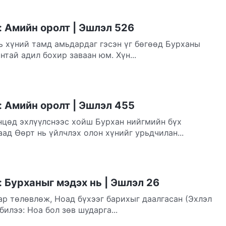
 Амийн оролт | Эшлэл 526
ь хүний тамд амьдардаг гэсэн үг бөгөөд Бурханы
нтай адил бохир заваан юм. Хүн...
 Амийн оролт | Эшлэл 455
нцөд эхлүүлснээс хойш Бурхан нийгмийн бүх
ад Өөрт нь үйлчлэх олон хүнийг урьдчилан...
 Бурханыг мэдэх нь | Эшлэл 26
ар төлөвлөж, Ноад бүхээг барихыг даалгасан (Эхлэл
билээ: Ноа бол зөв шударга...