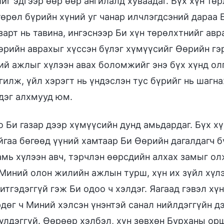
йг эдгээр өөр өөр ангилалд хуваадаг. Бүх хүн тө
төрөл бүрийн хүний уг чанар илчлэгдсэний дараа 
азарт нь тавина, ингэснээр Би хүн төрөлхтнийг а
Өөрийн аврахыг хүссэн бүлэг хүмүүсийг Өөрийн гэ
ий ажлыг хүлээн авах боломжийг энэ бүх хүнд олг
гилж, үйл хэрэгт нь үндэслэн тус бүрийг нь шагн
дэг алхмууд юм.
 Би газар дээр хүмүүсийн дунд амьдардаг. Бүх 
йгаа бөгөөд үүний хамтаар Би Өөрийн дагалдагч бү
амь хүлээн авч, тэрчлэн өөрсдийн алхах замыг ол
 Миний олон жилийн ажлын турш, хүн их зүйл хүлэ
итгэдэггүй гэж Би одоо ч хэлдэг. Яагаад гэвэл х
дөг ч Миний хэлсэн үнэнтэй санал нийлдэггүйн д
үлдэггүй. Өөрөөр хэлбэл, хүн зөвхөн Бурханы ор