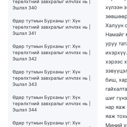
төрөлхтний завхралыг илчлэх нь |
хүлээн 
Эшлэл 340
зөвшөөр
Өдөр тутмын Бурханы үг: Хүн
Халуун с
төрөлхтний завхралыг илчлэх нь |
Эшлэл 341
Намайг 
уруу та
Өдөр тутмын Бурханы үг: Хүн
төрөлхтний завхралыг илчлэх нь |
ихэрхүү.
Эшлэл 342
хэрээс х
зэвүүцэл
Өдөр тутмын Бурханы үг: Хүн
төрөлхтний завхралыг илчлэх нь |
биш, ха
Эшлэл 343
гайхалта
Өдөр тутмын Бурханы үг: Хүн
шиг гүн
төрөлхтний завхралыг илчлэх нь |
нар яаж 
Эшлэл 344
яаж тохи
Өдөр тутмын Бурханы үг: Хүн
Миний үг