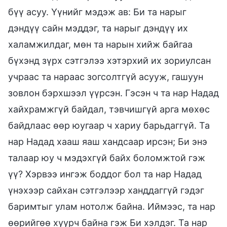
бүү асуу. Үүнийг мэдэж ав: Би та нарыг
дэндүү сайн мэддэг, та нарыг дэндүү их
халамжилдаг, мөн та нарын хийж байгаа
бүхэнд зүрх сэтгэлээ хэтэрхий их зориулсан
учраас та нараас зогсолтгүй асууж, гашуун
зовлон бэрхшээл үүрсэн. Гэсэн ч та нар Надад
хайхрамжгүй байдал, тэвчишгүй арга мөхөс
байдлаас өөр юугаар ч хариу барьдаггүй. Та
нар Надад хааш яаш хандсаар ирсэн; Би энэ
талаар юу ч мэдэхгүй байх боломжтой гэж
үү? Хэрвээ ингэж боддог бол та нар Надад
үнэхээр сайхан сэтгэлээр ханддаггүй гэдэг
баримтыг улам нотолж байна. Иймээс, та нар
өөрийгөө хуурч байна гэж Би хэлдэг. Та нар