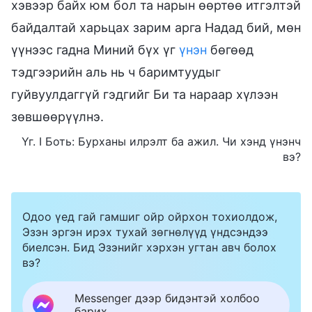
хэвээр байх юм бол та нарын өөртөө итгэлтэй
байдалтай харьцах зарим арга Надад бий, мөн
үүнээс гадна Миний бүх үг
үнэн
бөгөөд
тэдгээрийн аль нь ч баримтуудыг
гуйвуулдаггүй гэдгийг Би та нараар хүлээн
зөвшөөрүүлнэ.
Үг. I Боть: Бурханы илрэлт ба ажил. Чи хэнд үнэнч
вэ?
Одоо үед гай гамшиг ойр ойрхон тохиолдож,
Эзэн эргэн ирэх тухай зөгнөлүүд үндсэндээ
биелсэн. Бид Эзэнийг хэрхэн угтан авч болох
вэ?
Messenger дээр бидэнтэй холбоо
барих