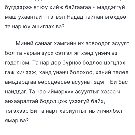
бүгдээрээ яг юу хийж байгаагаа ч мэддэггүй
маш ухаантай—тэгвэл Надад тайлан өгөхдөө
та нар юу ашиглах вэ?
Миний санааг хамгийн их зовоодог асуулт
бол та нарын зүрх сэтгэл яг хэнд үнэнч вэ
гэдэг юм. Та нар дор бүрнээ бодлоо цэгцлэх
гэж хичээж, хэнд үнэнч болохоо, хэний төлөө
амьдардгаа өөрсдөөсөө асууна гэдэгт Би бас
найддаг. Та нар иймэрхүү асуултыг хэзээ ч
анхааралтай бодолцож үзээгүй байх,
тэгэхээр Би та нарт хариултыг нь илчилбэл
ямар вэ?