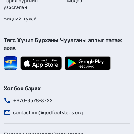
Гэрэл зургийн
Мэдээ
үзэсгэлэн
Бидний тухай
Төгс Хүчит Бурханы Чуулганы аппыг татаж
авах
Холбоо барих
+976-9578-8733
contact.mn@godfootsteps.org