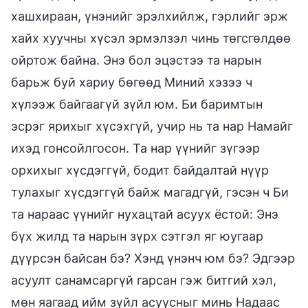
хашхираан, үнэнийг эрэлхийлж, гэрлийг эрж
хайх хуучны хүсэл эрмэлзэл чинь төгсгөлдөө
ойртож байна. Энэ бол эцэстээ та нарын
барьж буй хариу бөгөөд Миний хэзээ ч
хүлээж байгаагүй зүйл юм. Би баримтын
эсрэг ярихыг хүсэхгүй, учир нь та нар Намайг
ихэд гонсойлгосон. Та нар үүнийг зүгээр
орхихыг хүсдэггүй, бодит байдалтай нүүр
тулахыг хүсдэггүй байж магадгүй, гэсэн ч Би
та нараас үүнийг нухацтай асуух ёстой: Энэ
бүх жилд та нарын зүрх сэтгэл яг юугаар
дүүрсэн байсан бэ? Хэнд үнэнч юм бэ? Эдгээр
асуулт санамсаргүй гарсан гэж битгий хэл,
мөн яагаад ийм зүйл асуусныг минь Надаас