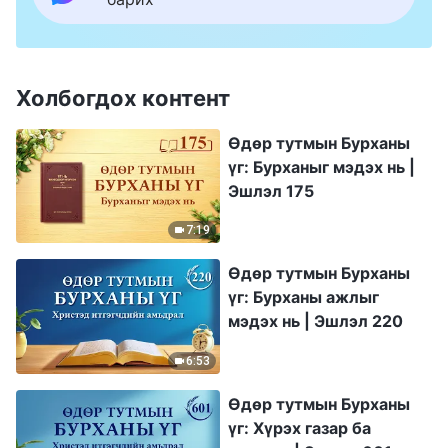
Холбогдох контент
Өдөр тутмын Бурханы
үг: Бурханыг мэдэх нь |
Эшлэл 175
7:19
Өдөр тутмын Бурханы
үг: Бурханы ажлыг
мэдэх нь | Эшлэл 220
6:53
Өдөр тутмын Бурханы
үг: Хүрэх газар ба