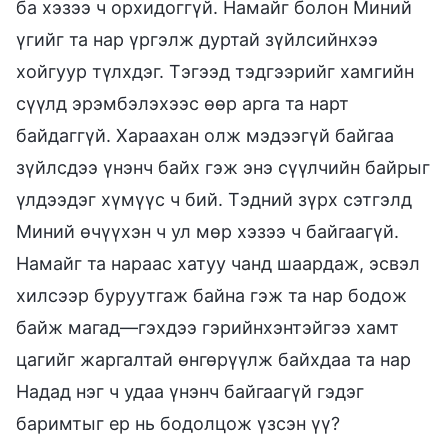
ба хэзээ ч орхидоггүй. Намайг болон Миний
үгийг та нар үргэлж дуртай зүйлсийнхээ
хойгуур түлхдэг. Тэгээд тэдгээрийг хамгийн
сүүлд эрэмбэлэхээс өөр арга та нарт
байдаггүй. Хараахан олж мэдээгүй байгаа
зүйлсдээ үнэнч байх гэж энэ сүүлчийн байрыг
үлдээдэг хүмүүс ч бий. Тэдний зүрх сэтгэлд
Миний өчүүхэн ч ул мөр хэзээ ч байгаагүй.
Намайг та нараас хатуу чанд шаардаж, эсвэл
хилсээр буруутгаж байна гэж та нар бодож
байж магад—гэхдээ гэрийнхэнтэйгээ хамт
цагийг жаргалтай өнгөрүүлж байхдаа та нар
Надад нэг ч удаа үнэнч байгаагүй гэдэг
баримтыг ер нь бодолцож үзсэн үү?