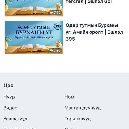
төгсгөл | Эшлэл 601
7:09
Өдөр тутмын Бурханы
үг: Амийн оролт | Эшлэл
395
5:20
Цэс
Нүүр
Ном
Видео
Магтан дуунууд
Уншлагууд
Гэрчлэлүүд