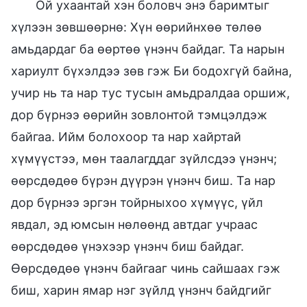
Ой ухаантай хэн боловч энэ баримтыг
хүлээн зөвшөөрнө: Хүн өөрийнхөө төлөө
амьдардаг ба өөртөө үнэнч байдаг. Та нарын
хариулт бүхэлдээ зөв гэж Би бодохгүй байна,
учир нь та нар тус тусын амьдралдаа оршиж,
дор бүрнээ өөрийн зовлонтой тэмцэлдэж
байгаа. Ийм болохоор та нар хайртай
хүмүүстээ, мөн таалагддаг зүйлсдээ үнэнч;
өөрсдөдөө бүрэн дүүрэн үнэнч биш. Та нар
дор бүрнээ эргэн тойрныхоо хүмүүс, үйл
явдал, эд юмсын нөлөөнд автдаг учраас
өөрсдөдөө үнэхээр үнэнч биш байдаг.
Өөрсдөдөө үнэнч байгааг чинь сайшаах гэж
биш, харин ямар нэг зүйлд үнэнч байдгийг