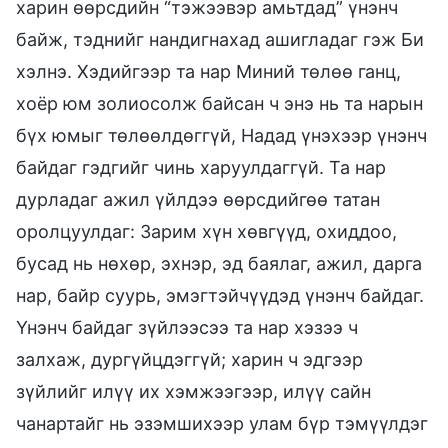
харин өөрсдийн “тэжээвэр амьтдад” үнэнч
байж, тэднийг нандигнахад ашигладаг гэж Би
хэлнэ. Хэдийгээр та нар Миний төлөө ганц,
хоёр юм золиосолж байсан ч энэ нь та нарын
бүх юмыг төлөөлдөггүй, Надад үнэхээр үнэнч
байдаг гэдгийг чинь харуулдаггүй. Та нар
дурладаг ажил үйлдээ өөрсдийгөө татан
оролцуулдаг: Зарим хүн хөвгүүд, охиддоо,
бусад нь нөхөр, эхнэр, эд баялаг, ажил, дарга
нар, байр суурь, эмэгтэйчүүдэд үнэнч байдаг.
Үнэнч байдаг зүйлээсээ та нар хэзээ ч
залхаж, дургүйцдэггүй; харин ч эдгээр
зүйлийг илүү их хэмжээгээр, илүү сайн
чанартайг нь эзэмшихээр улам бүр тэмүүлдэг