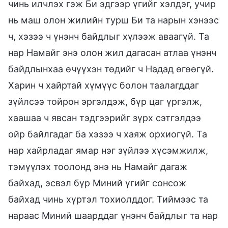
чинь илчлэх гэж Би эдгээр үгийг хэлдэг, учир
нь маш олон жилийн турш Би та нарын хэнээс
ч, хэзээ ч үнэнч байдлыг хүлээж аваагүй. Та
нар Намайг энэ олон жил дагасан атлаа үнэнч
байдлынхаа өчүүхэн төдийг ч Надад өгөөгүй.
Харин ч хайртай хүмүүс болон таалагддаг
зүйлсээ тойрон эргэлдэж, бүр цаг үргэлж,
хаашаа ч явсан тэдгээрийг зүрх сэтгэлдээ
ойр байлгадаг ба хэзээ ч хаяж орхиогүй. Та
нар хайрладаг ямар нэг зүйлээ хүсэмжилж,
тэмүүлэх тоолонд энэ нь Намайг дагаж
байхад, эсвэл бүр Миний үгийг сонсож
байхад чинь хүртэл тохиолддог. Тиймээс та
нараас Миний шаарддаг үнэнч байдлыг та нар