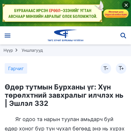
Нүүр
Уншлагууд
Гарчиг
Өдөр тутмын Бурханы үг: Хүн
төрөлхтний завхралыг илчлэх нь
| Эшлэл 332
Яг одоо та нарын туулан амьдарч буй
өдөр хоног бүр тун чухал бөгөөд энэ нь хүрэх