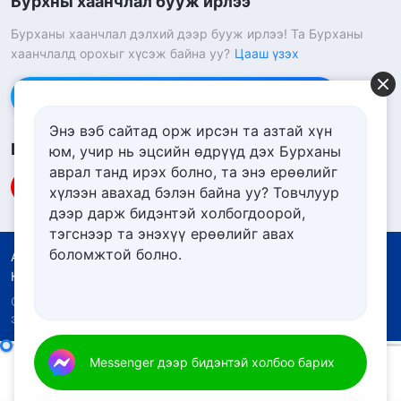
Бурхны хаанчлал бууж ирлээ
Бурханы хаанчлал дэлхий дээр бууж ирлээ! Та Бурханы
хаанчлалд орохыг хүсэж байна уу?
Цааш үзэх
Messenger дээр бидэнтэй холбоо барих
Энэ вэб сайтад орж ирсэн та азтай хүн
Биднийг дагах
юм, учир нь эцсийн өдрүүд дэх Бурханы
аврал танд ирэх болно, та энэ ерѳѳлийг
хүлээн авахад бэлэн байна уу? Товчлуур
дээр дарж бидэнтэй холбогдоорой,
тэгснээр та энэхүү ерѳѳлийг авах
боломжтой болно.
Ашиглалтын нөхцөлүүд
Нууцлалын бодлого
Кредит
Күүкийн бодлого
Copyright © 2026
Төгс Хүчит Бурханы Чуулган.
Бүх
эрх хуулиар хамгаалагдсан.
Өдөр тутмын Бурханы үг: Хүн төрөлхтний завхралыг илчлэх нь | Эшлэл 332
Messenger дээр бидэнтэй холбоо барих
00:00
10:56