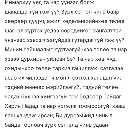
Иймэрхүү үед та нар үүнээс болж
шаналдаггүй гэж үү? Зүрх сэтгэл чинь баяр
хөөрөөр дүүрч, ажил хөдөлмөрийнхөө төлөө
шагнал хүртэх үедээ өөрсдийгөө хангалттай
үнэнээр зэвсэглээгүйдээ гутардаггүй гэж үү?
Миний сайшаалыг хүртээгүйнхээ төлөө та нар
хэзээ цурхиран уйлсан бэ? Та нар хөвгүүд,
охидынхоо төлөө тархиа гашилгаж, сэтгэлээ
асар их чилээдэг ч мөн л сэтгэл ханадаггүй;
тэдний өмнөөс мэрийгээгүй, тэдний төлөө
чадах бүхнээ хийгээгүй гэж бодсоор байдаг.
Харин Надад та нар үргэлж тоомсоргүй, хааш
яаш хандаж ирсэн; Би дурсамжид чинь л
байдаг боловч зүрх сэтгэлд чинь удаан