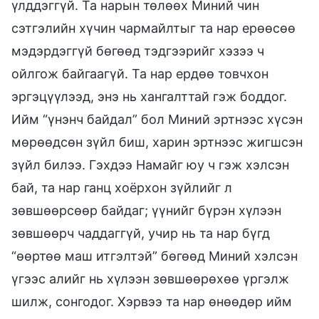
үлддэггүй. Та нарын төлөөх Миний чин
сэтгэлийн хүчин чармайлтыг та нар ерөөсөө
мэдэрдэггүй бөгөөд тэдгээрийг хэзээ ч
ойлгож байгаагүй. Та нар ердөө товчхон
эргэцүүлээд, энэ нь хангалттай гэж боддог.
Ийм “үнэнч байдал” бол Миний эртнээс хүсэн
мөрөөдсөн зүйл биш, харин эртнээс жигшсэн
зүйл билээ. Гэхдээ Намайг юу ч гэж хэлсэн
бай, та нар ганц хоёрхон зүйлийг л
зөвшөөрсөөр байдаг; үүнийг бүрэн хүлээн
зөвшөөрч чаддаггүй, учир нь та нар бүгд
“өөртөө маш итгэлтэй” бөгөөд Миний хэлсэн
үгээс алийг нь хүлээн зөвшөөрөхөө үргэлж
шилж, сонгодог. Хэрвээ та нар өнөөдөр ийм