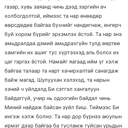
газар, хувь заяанд чинь дээд зэргийн ач
холбогдолтой, иймээс та нар өнөөдөр
өөрсдөдөө байгаа бүхнийг нандигнаж, өнгөрч
буй хором бүрийг эрхэмлэх ёстой. Та нар энэ
амьдралдаа дэмий амьдрахгүйн тулд өөртөө
хамгийн их ашиг тус хүртээхэд аль болох их
цаг гаргах ёстой. Намайг яагаад ийм үг хэлж
байгаа талаар та нарт хачирхалтай санагдаж
байж магад. Шулуухан хэлэхэд, та нарын
хэний ч үйлдэлд Би сэтгэл хангалуун
байдаггүй, учир нь одоогийн байдал чинь
Миний найдаж байсан зүйл биш. Тиймээс Би
ингэж хэлж болно: Та нар дор бүрнээ аюулын
ирмэг дээр байгаа ба тусламж гуйсан урьдын