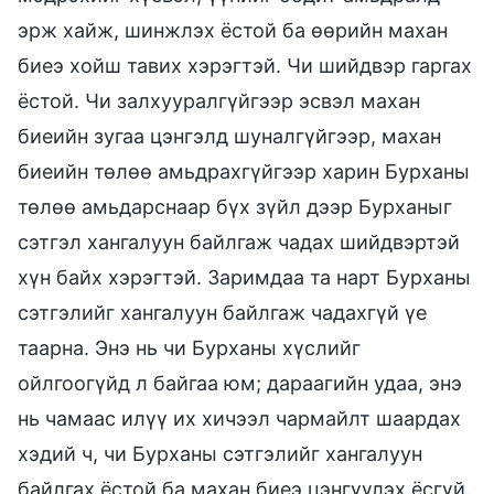
эрж хайж, шинжлэх ёстой ба өөрийн махан
биеэ хойш тавих хэрэгтэй. Чи шийдвэр гаргах
ёстой. Чи залхууралгүйгээр эсвэл махан
биеийн зугаа цэнгэлд шуналгүйгээр, махан
биеийн төлөө амьдрахгүйгээр харин Бурханы
төлөө амьдарснаар бүх зүйл дээр Бурханыг
сэтгэл хангалуун байлгаж чадах шийдвэртэй
хүн байх хэрэгтэй. Заримдаа та нарт Бурханы
сэтгэлийг хангалуун байлгаж чадахгүй үе
таарна. Энэ нь чи Бурханы хүслийг
ойлгоогүйд л байгаа юм; дараагийн удаа, энэ
нь чамаас илүү их хичээл чармайлт шаардах
хэдий ч, чи Бурханы сэтгэлийг хангалуун
байлгах ёстой ба махан биеэ цэнгүүлэх ёсгүй.