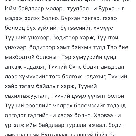
Ийм байдлаар мэдэрч туулбал чи Бурханыг
мэдэж эхлэх болно. Бурхан тэнгэр, газар
болоод бүх зүйлийг бүтээснийг, хүмүүс
Түүнийг үнэхээр, бодитоор харж, Түүнтэй
үнэхээр, бодитоор хамт байхын тулд Тэр бие
махбодтой болсныг, Тэр хүмүүсийн дунд
алхаж чадахыг, Түүний Сүнс бодит амьдрал
дээр хүмүүсийг төгс болгож чадахыг, Түүний
хайр татам байдлыг харж, Түүний
сахилгажуулалт, Түүний цээрлүүлэлт болон
Түүний ерөөлийг мэдрэх боломжийг тэдэнд
олгодог гэдгийг чи харах болно. Хэрвээ чи
үргэлж ийм байдлаар туршлагажвал, бодит
амьдралд чи Бурханаас салшгүй байх ба