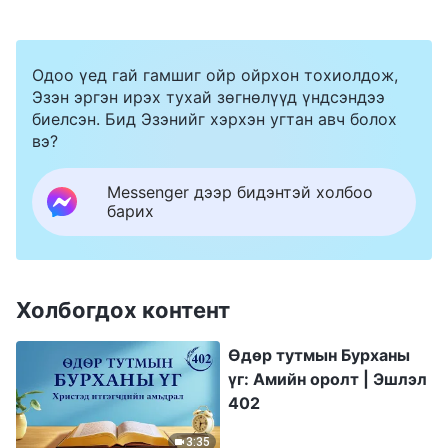
Одоо үед гай гамшиг ойр ойрхон тохиолдож,
Эзэн эргэн ирэх тухай зөгнөлүүд үндсэндээ
биелсэн. Бид Эзэнийг хэрхэн угтан авч болох
вэ?
Messenger дээр бидэнтэй холбоо
барих
Холбогдох контент
Өдөр тутмын Бурханы
үг: Амийн оролт | Эшлэл
402
3:35