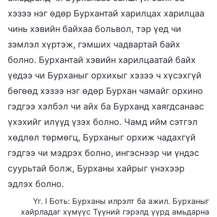
хэзээ нэг өдөр Бурхантай харилцах харилцаа
чинь хэвийн байхаа больвол, тэр үед чи
зэмлэл хүртэж, гэмших чадвартай байх
болно. Бурхантай хэвийн харилцаатай байх
үедээ чи Бурханыг орхихыг хэзээ ч хүсэхгүй
бөгөөд хэзээ нэг өдөр Бурхан чамайг орхино
гэдгээ хэлбэл чи айх ба Бурханд хаягдсанаас
үхэхийг илүүд үзэх болно. Чамд ийм сэтгэл
хөдлөл төрмөгц, Бурханыг орхиж чадахгүй
гэдгээ чи мэдрэх болно, ингэснээр чи үндэс
суурьтай болж, Бурханы хайрыг үнэхээр
эдлэх болно.
Үг. I Боть: Бурханы илрэлт ба ажил. Бурханыг
хайрладаг хүмүүс Түүний гэрэлд үүрд амьдарна