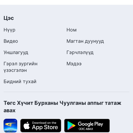
Цэс
Нүүр
Ном
Видео
Магтан дуунууд
Уншлагууд
Гэрчлэлүүд
Гэрэл зургийн
Мэдээ
үзэсгэлэн
Бидний тухай
Төгс Хүчит Бурханы Чуулганы аппыг татаж
авах