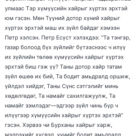
улмаас Тэр хүмүүсийн хайрыг хүртэх эрхтэй
юм гэсэн. Мөн Түүний дотор хүний хайрыг
хүртэх эрхтэй маш их зүйл байдаг хэмээн
Петр хэлсэн. Петр Есүст хэлэхдээ: “Та тэнгэр,
газар болоод бүх зүйлийг бүтээснээс ч илүү
их зүйлийн төлөө хүмүүсийн хайрыг хүртэх
эрхтэй биш гэж үү? Таны дотор хайр татам
зүйл өшөө их бий, Та бодит амьдралд оршиж,
үйлдэл хийдэг, Таны Сүнс сэтгэлийг минь
хөдөлгөдөг, Та намайг сахилгажуулж, Та
намайг зэмлэдэг—эдгээр зүйл чинь бүр ч
илүүгээр хүмүүсийн хайрыг хүртэх эрхтэй”
гэсэн. Хэрвээ чи Бурханы хайрыг харж,
мэдрэхийг хүсвэл, үүнийг бодит амьдралд