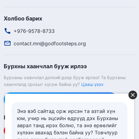
Холбоо барих
+976-9578-8733
contact.mn@godfootsteps.org
Бурхны хаанчлал бууж ирлээ
Бурханы хаанчлал дэлхий дээр бууж ирлээ! Та Бурханы
хаанчлалд орохыг хүсэж байна уу?
Цааш үзэх
Messenger дээр бидэнтэй холбоо барих
Энэ вэб сайтад орж ирсэн та азтай хүн
Биднийг дагах
юм, учир нь эцсийн өдрүүд дэх Бурханы
аврал танд ирэх болно, та энэ ерѳѳлийг
хүлээн авахад бэлэн байна уу? Товчлуур