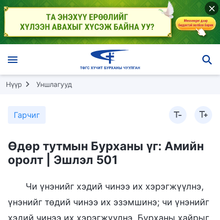
Нүүр
Уншлагууд
Гарчиг
Өдөр тутмын Бурханы үг: Амийн
оролт | Эшлэл 501
Чи үнэнийг хэдий чинээ их хэрэгжүүлнэ,
үнэнийг төдий чинээ их эзэмшинэ; чи үнэнийг
хэдий чинээ их хэрэгжүүлнэ, Бурханы хайрыг