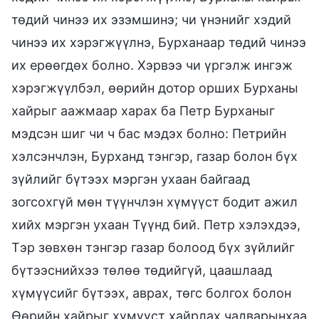
төдий чинээ их эзэмшинэ; чи үнэнийг хэдий
чинээ их хэрэгжүүлнэ, Бурханаар төдий чинээ
их ерөөгдөх болно. Хэрвээ чи үргэлж ингэж
хэрэгжүүлбэл, өөрийн дотор орших Бурханы
хайрыг аажмаар харах ба Петр Бурханыг
мэдсэн шиг чи ч бас мэдэх болно: Петрийн
хэлсэнчлэн, Бурханд тэнгэр, газар болон бүх
зүйлийг бүтээх мэргэн ухаан байгаад
зогсохгүй мөн түүнчлэн хүмүүст бодит ажил
хийх мэргэн ухаан Түүнд бий. Петр хэлэхдээ,
Тэр зөвхөн тэнгэр газар болоод бүх зүйлийг
бүтээснийхээ төлөө төдийгүй, цаашлаад
хүмүүсийг бүтээх, аврах, төгс болгох болон
Өөрийн хайрыг хүмүүст хайрлах чадварынхаа