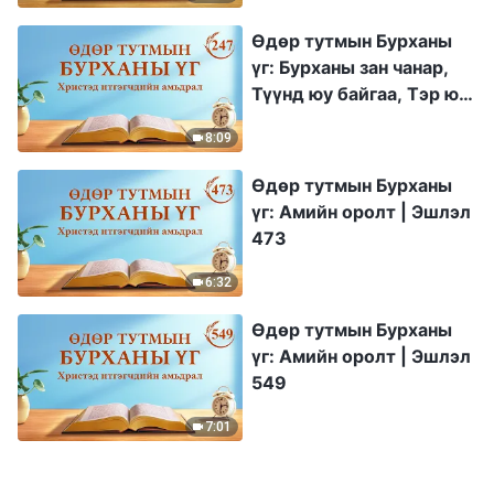
Өдөр тутмын Бурханы
үг: Бурханы зан чанар,
Түүнд юу байгаа, Тэр юу
болох | Эшлэл 247
8:09
Өдөр тутмын Бурханы
үг: Амийн оролт | Эшлэл
473
6:32
Өдөр тутмын Бурханы
үг: Амийн оролт | Эшлэл
549
7:01