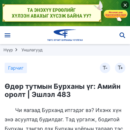
Нүүр
Уншлагууд
Гарчиг
Өдөр тутмын Бурханы үг: Амийн
оролт | Эшлэл 483
Чи яагаад Бурханд итгэдэг вэ? Ихэнх хүн
энэ асуултад будилдаг. Тэд үргэлж, бодитой
Бурхан, тэнгэр дэх Бурхан хоёрын талаар тэс