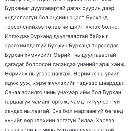
Бурханыг дуулгавартай дагах суурин дээр
үндэслээгүй бол эцсийн эцэст Бурханд
тэрсэлснийхээ төлөө чи шийтгүүлэх болно.
Итгэхдээ Бурханд дуулгавартай байхыг
эрэлхийлдэггүй бүх хүн Бурханд тэрсэлдэг.
Бурхан хүмүүсийг Өөрийг нь дуулгавартай
дагадаг болоосой гэсэндээ үнэнийг эрж хайж,
Өөрийнх нь үгээр цангаж, Өөрийнх нь үгийг
идэж ууж, хэрэгжүүлэхийг тэднээс шаарддаг.
Санаа зорилго чинь үнэхээр ийм бол Бурхан
гарцаагүй чамайг өргөж, чамд нигүүлсэнгүй
хандах нь лавтай. Энэ бол маргаангүй бөгөөд
үүнийг өөрчлөхийн аргагүй билээ. Хэрвээ
санаа зорилго чинь Бурханд дуулгавартай