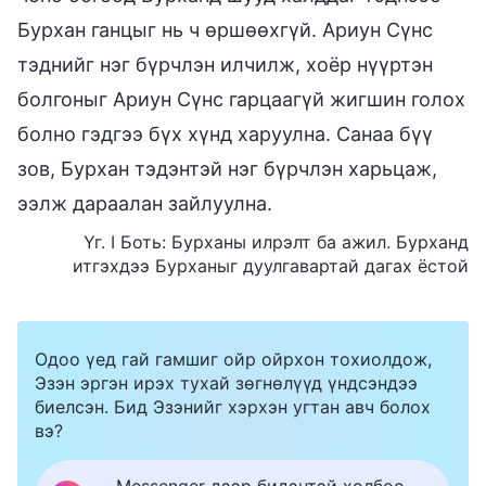
Бурхан ганцыг нь ч өршөөхгүй. Ариун Сүнс
тэднийг нэг бүрчлэн илчилж, хоёр нүүртэн
болгоныг Ариун Сүнс гарцаагүй жигшин голох
болно гэдгээ бүх хүнд харуулна. Санаа бүү
зов, Бурхан тэдэнтэй нэг бүрчлэн харьцаж,
ээлж дараалан зайлуулна.
Үг. I Боть: Бурханы илрэлт ба ажил. Бурханд
итгэхдээ Бурханыг дуулгавартай дагах ёстой
Одоо үед гай гамшиг ойр ойрхон тохиолдож,
Эзэн эргэн ирэх тухай зөгнөлүүд үндсэндээ
биелсэн. Бид Эзэнийг хэрхэн угтан авч болох
вэ?
Messenger дээр бидэнтэй холбоо