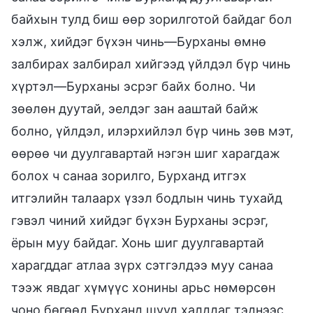
байхын тулд биш өөр зорилготой байдаг бол
хэлж, хийдэг бүхэн чинь—Бурханы өмнө
залбирах залбирал хийгээд үйлдэл бүр чинь
хүртэл—Бурханы эсрэг байх болно. Чи
зөөлөн дуутай, эелдэг зан ааштай байж
болно, үйлдэл, илэрхийлэл бүр чинь зөв мэт,
өөрөө чи дуулгавартай нэгэн шиг харагдаж
болох ч санаа зорилго, Бурханд итгэх
итгэлийн талаарх үзэл бодлын чинь тухайд
гэвэл чиний хийдэг бүхэн Бурханы эсрэг,
ёрын муу байдаг. Хонь шиг дуулгавартай
харагддаг атлаа зүрх сэтгэлдээ муу санаа
тээж явдаг хүмүүс хонины арьс нөмөрсөн
чоно бөгөөд Бурханд шууд халддаг тэднээс