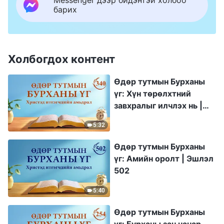
барих
Холбогдох контент
Өдөр тутмын Бурханы
үг: Хүн төрөлхтний
завхралыг илчлэх нь |
Эшлэл 340
5:32
Өдөр тутмын Бурханы
үг: Амийн оролт | Эшлэл
502
5:40
Өдөр тутмын Бурханы