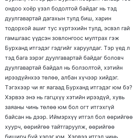
ондоо хоёр үзэл бодолтой байдаг нь тэд
дуулгавартай дагахын тулд биш, харин
тодорхой ашиг тус хүртэхийн тулд, эсвэл гай
гамшгаас үүдсэн зовлонгоос мултрах гэж
Бурханд итгэдэг гэдгийг харуулдаг. Тэр үед л
тэд бага зэрэг дуулгавартай байдаг боловч
дуулгавартай байдал нь болзолтой, хэтийн
ирээдүйнхээ төлөө, албан хүчээр хийдэг.
Тэгэхээр чи яг яагаад Бурханд итгэдэг юм бэ?
Хэрвээ энэ нь гагцхүү хэтийн ирээдүй, хувь
заяаны чинь төлөө юм бол огт итгэхгүй
байсан нь дээр. Иймэрхүү итгэл бол өөрийгөө
хуурч, өөрийгөө тайтгаруулж, өөрийгөө
биширч буй хэрэг юм. Хэрвээ итгэл чинь