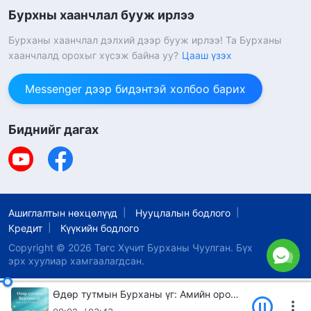
Бурхны хаанчлал бууж ирлээ
Бурханы хаанчлал дэлхий дээр бууж ирлээ! Та Бурханы
хаанчлалд орохыг хүсэж байна уу?
Цааш үзэх
Messenger дээр бидэнтэй холбоо барих
Биднийг дагах
Ашиглалтын нөхцөлүүд
Нууцлалын бодлого
Кредит
Күүкийн бодлого
Copyright © 2026
Төгс Хүчит Бурханы Чуулган.
Бүх
эрх хуулиар хамгаалагдсан.
Өдөр тутмын Бурханы үг: Амийн оролт | Эшлэл 483