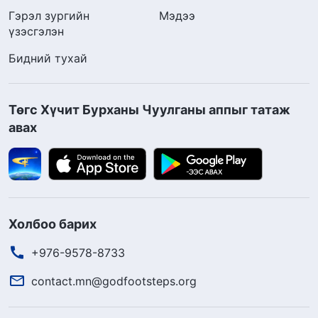
Гэрэл зургийн
Мэдээ
үзэсгэлэн
Бидний тухай
Төгс Хүчит Бурханы Чуулганы аппыг татаж
авах
Холбоо барих
+976-9578-8733
contact.mn@godfootsteps.org