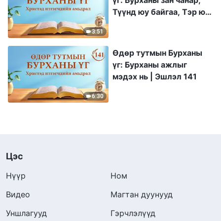
үг: Бурханы зан чанар,
Түүнд юу байгаа, Тэр юу
болох | Эшлэл 254
3:51
Өдөр тутмын Бурханы
үг: Бурханы ажлыг
мэдэх нь | Эшлэл 141
6:30
Цэс
Нүүр
Ном
Видео
Магтан дуунууд
Уншлагууд
Гэрчлэлүүд