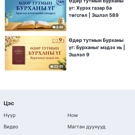
Өдөр тутмын Бурханы
үг: Хүрэх газар ба
төгсгөл | Эшлэл 589
3:46
Өдөр тутмын Бурханы
үг: Бурханыг мэдэх нь |
Эшлэл 9
23:45
Цэс
Нүүр
Ном
Видео
Магтан дуунууд