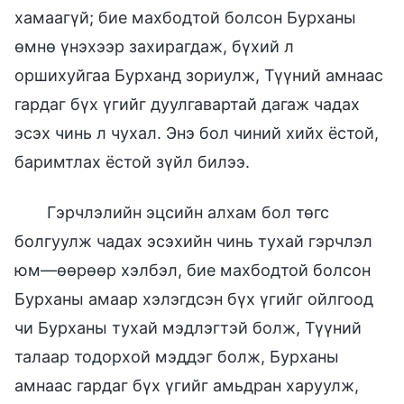
хамаагүй; бие махбодтой болсон Бурханы
өмнө үнэхээр захирагдаж, бүхий л
оршихуйгаа Бурханд зориулж, Түүний амнаас
гардаг бүх үгийг дуулгавартай дагаж чадах
эсэх чинь л чухал. Энэ бол чиний хийх ёстой,
баримтлах ёстой зүйл билээ.
Гэрчлэлийн эцсийн алхам бол төгс
болгуулж чадах эсэхийн чинь тухай гэрчлэл
юм—өөрөөр хэлбэл, бие махбодтой болсон
Бурханы амаар хэлэгдсэн бүх үгийг ойлгоод
чи Бурханы тухай мэдлэгтэй болж, Түүний
талаар тодорхой мэддэг болж, Бурханы
амнаас гардаг бүх үгийг амьдран харуулж,