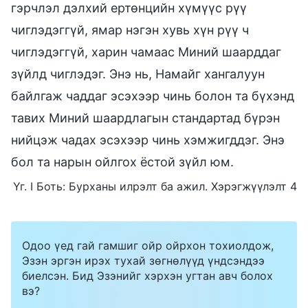
гэрчлэл дэлхий ертөнцийн хүмүүс рүү
чиглэдэггүй, ямар нэгэн хувь хүн рүү ч
чиглэдэггүй, харин чамаас Миний шаарддаг
зүйлд чиглэдэг. Энэ нь, Намайг хангалуун
байлгаж чаддаг эсэхээр чинь болон та бүхэнд
тавих Миний шаардлагын стандартад бүрэн
нийцэж чадах эсэхээр чинь хэмжигддэг. Энэ
бол та нарын ойлгох ёстой зүйл юм.
Үг. I Боть: Бурханы илрэлт ба ажил. Хэрэгжүүлэлт 4
Одоо үед гай гамшиг ойр ойрхон тохиолдож,
Эзэн эргэн ирэх тухай зөгнөлүүд үндсэндээ
биелсэн. Бид Эзэнийг хэрхэн угтан авч болох
вэ?