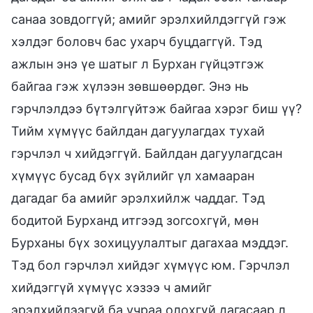
санаа зовдоггүй; амийг эрэлхийлдэггүй гэж
хэлдэг боловч бас ухарч буцдаггүй. Тэд
ажлын энэ үе шатыг л Бурхан гүйцэтгэж
байгаа гэж хүлээн зөвшөөрдөг. Энэ нь
гэрчлэлдээ бүтэлгүйтэж байгаа хэрэг биш үү?
Тийм хүмүүс байлдан дагуулагдах тухай
гэрчлэл ч хийдэггүй. Байлдан дагуулагдсан
хүмүүс бусад бүх зүйлийг үл хамааран
дагадаг ба амийг эрэлхийлж чаддаг. Тэд
бодитой Бурханд итгээд зогсохгүй, мөн
Бурханы бүх зохицуулалтыг дагахаа мэддэг.
Тэд бол гэрчлэл хийдэг хүмүүс юм. Гэрчлэл
хийдэггүй хүмүүс хэзээ ч амийг
эрэлхийлээгүй ба учраа олохгүй дагасаар л