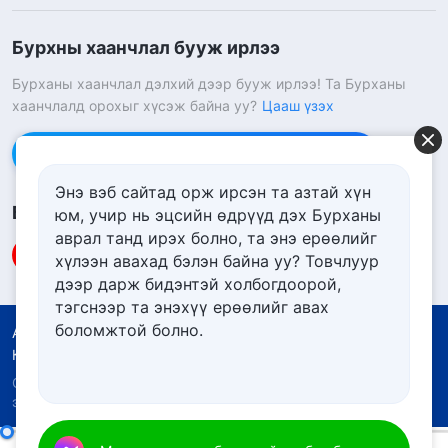
Бурхны хаанчлал бууж ирлээ
Бурханы хаанчлал дэлхий дээр бууж ирлээ! Та Бурханы
хаанчлалд орохыг хүсэж байна уу?
Цааш үзэх
Messenger дээр бидэнтэй холбоо барих
Энэ вэб сайтад орж ирсэн та азтай хүн
Биднийг дагах
юм, учир нь эцсийн өдрүүд дэх Бурханы
аврал танд ирэх болно, та энэ ерѳѳлийг
хүлээн авахад бэлэн байна уу? Товчлуур
дээр дарж бидэнтэй холбогдоорой,
тэгснээр та энэхүү ерѳѳлийг авах
боломжтой болно.
Ашиглалтын нөхцөлүүд
Нууцлалын бодлого
Кредит
Күүкийн бодлого
Copyright © 2026
Төгс Хүчит Бурханы Чуулган.
Бүх
эрх хуулиар хамгаалагдсан.