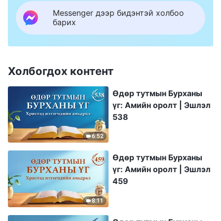
Messenger дээр бидэнтэй холбоо
барих
Холбогдох контент
Өдөр тутмын Бурханы
үг: Амийн оролт | Эшлэл
538
6:52
Өдөр тутмын Бурханы
үг: Амийн оролт | Эшлэл
459
8:11