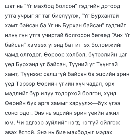
шат нь “Үг махбод болсон” гэдгийн дотоод
утга учрыг яг таг биелүүлж, “Үг Бурхантай
хамт байсан ба Үг нь Бурхан байсан” гэдгийг
илүү гүн утга учиртай болгосон бөгөөд “Анх Үг
байсан” хэмээх үгэнд бат итгэх боломжийг
чамд олгодог. Өөрөөр хэлбэл, бүтээлийн цаг
үед Бурханд үг байсан, Түүний үг Түүнтэй
хамт, Түүнээс салшгүй байсан ба эцсийн эрин
үед Тэрээр Өөрийн үгийн хүч чадал, эрх
мэдлийг бүр илүү тодорхой болгон, хүнд
Өөрийн бүх арга замыг харуулж—бүх үгээ
сонсгодог. Энэ нь эцсийн эрин үеийн ажил
юм. Чи эдгээр зүйлийг нэгд нэггүй ойлгож
авах ёстой. Энэ нь бие махбодыг мэдэх