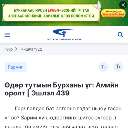
Нүүр
Уншлагууд
Гарчиг
Өдөр тутмын Бурханы үг: Амийн
оролт | Эшлэл 439
Гэрчлэлдээ бат зогсоно гэдэг нь юу гэсэн
үг вэ? Зарим хүн, одоогийнх шигээ зүгээр л
дагадаг ба амийг олж авч чадах эсэх талаар