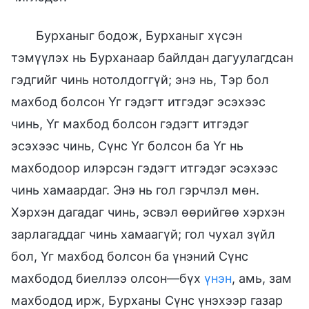
Бурханыг бодож, Бурханыг хүсэн
тэмүүлэх нь Бурханаар байлдан дагуулагдсан
гэдгийг чинь нотолдоггүй; энэ нь, Тэр бол
махбод болсон Үг гэдэгт итгэдэг эсэхээс
чинь, Үг махбод болсон гэдэгт итгэдэг
эсэхээс чинь, Сүнс Үг болсон ба Үг нь
махбодоор илэрсэн гэдэгт итгэдэг эсэхээс
чинь хамаардаг. Энэ нь гол гэрчлэл мөн.
Хэрхэн дагадаг чинь, эсвэл өөрийгөө хэрхэн
зарлагаддаг чинь хамаагүй; гол чухал зүйл
бол, Үг махбод болсон ба үнэний Сүнс
махбодод биеллээ олсон—бүх
үнэн
, амь, зам
махбодод ирж, Бурханы Сүнс үнэхээр газар