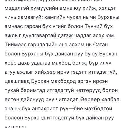
мэдэлтэй хүмүүсийн өмнө юу хийж, хэлдэг
чинь хамаагүй; хамгийн чухал нь чи Бурханы
амнаас гарсан бүх үгийг болон Түүний бүх
ажлыг дуулгавартай дагаж чаддаг эсэх юм.
Тиймээс гэрчлэлийн энэ алхам нь Сатан
болон Бурханы бүх дайсан руу буюу Бурхан
хоёр дахь удаагаа махбод болж, бүр илүү
агуу ажлыг хийхээр ирнэ гэдэгт итгэдэггүй,
цаашлаад Бурхан махбодод эргэн ирсэн
тухай баримтад итгэдэггүй чөтгөрүүд болон
өстөн дайснууд рүү чиглэдэг. Өөрөөр хэлбэл,
энэ нь бүх антихрист рүү—бие махбодтой
болсон Бурханд итгэдэггүй бүх дайсан руу
чиглэдэг.