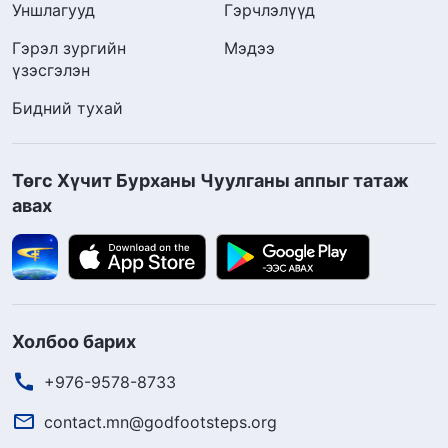
Уншлагууд
Гэрчлэлүүд
Гэрэл зургийн
Мэдээ
үзэсгэлэн
Бидний тухай
Төгс Хүчит Бурханы Чуулганы аппыг татаж
авах
Холбоо барих
+976-9578-8733
contact.mn@godfootsteps.org