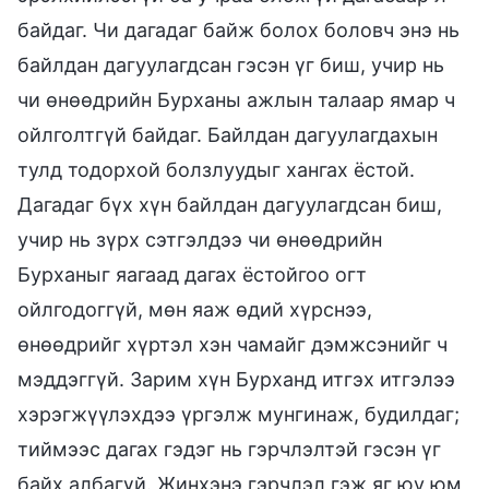
байдаг. Чи дагадаг байж болох боловч энэ нь
байлдан дагуулагдсан гэсэн үг биш, учир нь
чи өнөөдрийн Бурханы ажлын талаар ямар ч
ойлголтгүй байдаг. Байлдан дагуулагдахын
тулд тодорхой болзлуудыг хангах ёстой.
Дагадаг бүх хүн байлдан дагуулагдсан биш,
учир нь зүрх сэтгэлдээ чи өнөөдрийн
Бурханыг яагаад дагах ёстойгоо огт
ойлгодоггүй, мөн яаж өдий хүрснээ,
өнөөдрийг хүртэл хэн чамайг дэмжсэнийг ч
мэддэггүй. Зарим хүн Бурханд итгэх итгэлээ
хэрэгжүүлэхдээ үргэлж мунгинаж, будилдаг;
тиймээс дагах гэдэг нь гэрчлэлтэй гэсэн үг
байх албагүй. Жинхэнэ гэрчлэл гэж яг юу юм