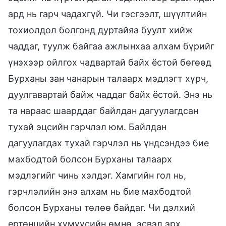
ард нь гарч чадахгүй. Чи гэсгээлт, шүүлтийн
тохиолдол болгонд дуртайяа буулт хийж
чаддаг, туулж байгаа ажлынхаа алхам бүрийг
үнэхээр ойлгох чадвартай байх ёстой бөгөөд
Бурханы зан чанарын талаарх мэдлэгт хүрч,
дуулгавартай байж чаддаг байх ёстой. Энэ нь
та нараас шаарддаг байлдан дагуулагдсан
тухай эцсийн гэрчлэл юм. Байлдан
дагуулагдах тухай гэрчлэл нь үндсэндээ бие
махбодтой болсон Бурханы талаарх
мэдлэгийг чинь хэлдэг. Хамгийн гол нь,
гэрчлэлийн энэ алхам нь бие махбодтой
болсон Бурханы төлөө байдаг. Чи дэлхий
ертөнцийн хүмүүсийн өмнө, эсвэл эрх