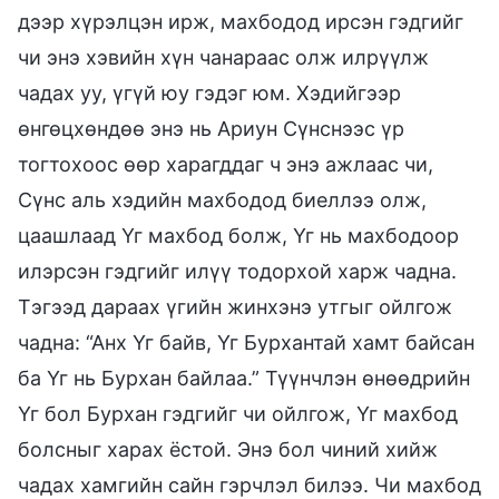
дээр хүрэлцэн ирж, махбодод ирсэн гэдгийг
чи энэ хэвийн хүн чанараас олж илрүүлж
чадах уу, үгүй юу гэдэг юм. Хэдийгээр
өнгөцхөндөө энэ нь Ариун Сүнснээс үр
тогтохоос өөр харагддаг ч энэ ажлаас чи,
Сүнс аль хэдийн махбодод биеллээ олж,
цаашлаад Үг махбод болж, Үг нь махбодоор
илэрсэн гэдгийг илүү тодорхой харж чадна.
Тэгээд дараах үгийн жинхэнэ утгыг ойлгож
чадна: “Анх Үг байв, Үг Бурхантай хамт байсан
ба Үг нь Бурхан байлаа.” Түүнчлэн өнөөдрийн
Үг бол Бурхан гэдгийг чи ойлгож, Үг махбод
болсныг харах ёстой. Энэ бол чиний хийж
чадах хамгийн сайн гэрчлэл билээ. Чи махбод