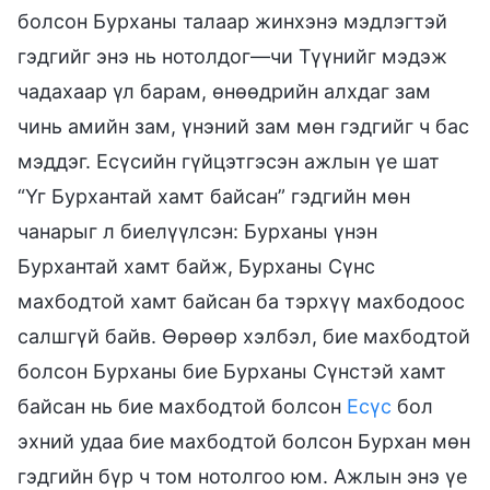
болсон Бурханы талаар жинхэнэ мэдлэгтэй
гэдгийг энэ нь нотолдог—чи Түүнийг мэдэж
чадахаар үл барам, өнөөдрийн алхдаг зам
чинь амийн зам, үнэний зам мөн гэдгийг ч бас
мэддэг. Есүсийн гүйцэтгэсэн ажлын үе шат
“Үг Бурхантай хамт байсан” гэдгийн мөн
чанарыг л биелүүлсэн: Бурханы үнэн
Бурхантай хамт байж, Бурханы Сүнс
махбодтой хамт байсан ба тэрхүү махбодоос
салшгүй байв. Өөрөөр хэлбэл, бие махбодтой
болсон Бурханы бие Бурханы Сүнстэй хамт
байсан нь бие махбодтой болсон
Есүс
бол
эхний удаа бие махбодтой болсон Бурхан мөн
гэдгийн бүр ч том нотолгоо юм. Ажлын энэ үе