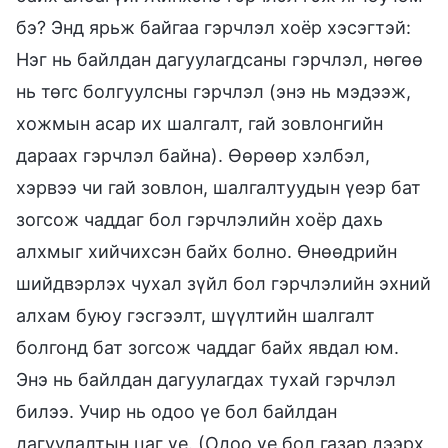
бэ? Энд ярьж байгаа гэрчлэл хоёр хэсэгтэй:
Нэг нь байлдан дагуулагдсаны гэрчлэл, нөгөө
нь төгс болгуулсны гэрчлэл (энэ нь мэдээж,
хожмын асар их шалгалт, гай зовлонгийн
дараах гэрчлэл байна). Өөрөөр хэлбэл,
хэрвээ чи гай зовлон, шалгалтуудын үеэр бат
зогсож чаддаг бол гэрчлэлийн хоёр дахь
алхмыг хийчихсэн байх болно. Өнөөдрийн
шийдвэрлэх чухал зүйл бол гэрчлэлийн эхний
алхам буюу гэсгээлт, шүүлтийн шалгалт
болгонд бат зогсож чаддаг байх явдал юм.
Энэ нь байлдан дагуулагдах тухай гэрчлэл
билээ. Учир нь одоо үе бол байлдан
дагуулалтын цаг үе. (Одоо үе бол газар дээрх