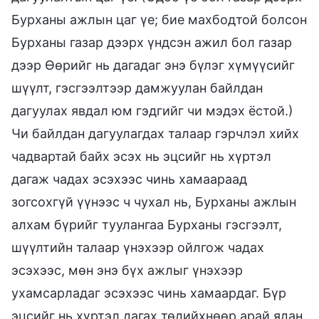
Бурханы ажлын цаг үе; бие махбодтой болсон
Бурханы газар дээрх үндсэн ажил бол газар
дээр Өөрийг нь дагадаг энэ бүлэг хүмүүсийг
шүүлт, гэсгээлтээр дамжуулан байлдан
дагуулах явдал юм гэдгийг чи мэдэх ёстой.)
Чи байлдан дагуулагдах талаар гэрчлэл хийх
чадвартай байх эсэх нь эцсийг нь хүртэл
дагаж чадах эсэхээс чинь хамаараад
зогсохгүй үүнээс ч чухал нь, Бурханы ажлын
алхам бүрийг туулангаа Бурханы гэсгээлт,
шүүлтийн талаар үнэхээр ойлгож чадах
эсэхээс, мөн энэ бүх ажлыг үнэхээр
ухамсарладаг эсэхээс чинь хамаардаг. Бүр
эцсийг нь хүртэл дагах төдийхнөөр арай ядан