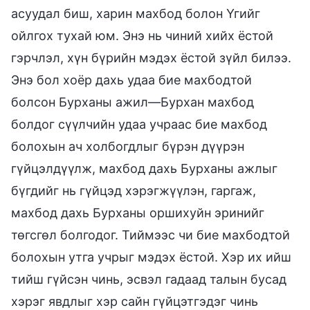
асуудал биш, харин махбод болон Үгийг
ойлгох тухай юм. Энэ нь чиний хийх ёстой
гэрчлэл, хүн бүрийн мэдэх ёстой зүйл билээ.
Энэ бол хоёр дахь удаа бие махбодтой
болсон Бурханы ажил—Бурхан махбод
болдог сүүлчийн удаа учраас бие махбод
болохын ач холбогдлыг бүрэн дүүрэн
гүйцэлдүүлж, махбод дахь Бурханы ажлыг
бүгдийг нь гүйцэд хэрэгжүүлэн, гаргаж,
махбод дахь Бурханы оршихуйн эринийг
төгсгөл болгодог. Тиймээс чи бие махбодтой
болохын утга учрыг мэдэх ёстой. Хэр их ийш
тийш гүйсэн чинь, эсвэл гадаад талын бусад
хэрэг явдлыг хэр сайн гүйцэтгэдэг чинь