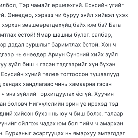
илбол, Тэр чамайг өршөөхгүй. Есүсийн үгийг
й. Өнөөдөр, хэрвээ чи буруу зүйл хийвэл үхэх
ь хэрхэн зөвшөөрөгдөхүйц байх юм бэ? Бага
мтлах ёстой! Ямар шашны бүлэг, салбар,
ээр дадал зуршлыг баримтлах ёстой. Хэн ч
эдгээр нь өнөөдөр Ариун Сүнсний хийх зүйл
гуу зүйл биш ч гэсэн тэдгээрийг хүн бүхэн
н Есүсийн хүний төлөө тогтоосон тушаалууд
 хандах хандлагаас чинь хамаарна гэсэн
 ч энэ зүйлийг орхигдуулах ёсгүй. Хуучин
сан боловч Нигүүлслийн эрин үе ирэхэд тэд
дний хийсэн бүхэн нь юу ч биш болж, талаар
 үүнийг ойлгож чадах юм бол тийм ч амархан
н. Бурханыг эсэргүүцэх нь ямархуу амтагддаг