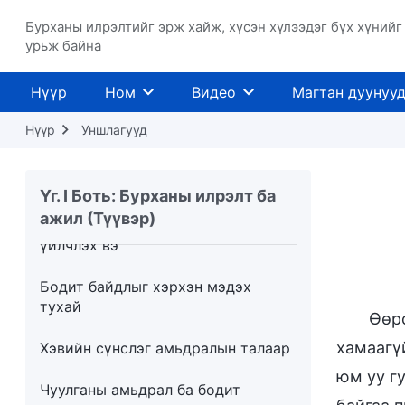
тогтоох нь маш чухал
Бурханы илрэлтийг эрж хайж, хүсэн хүлээдэг бүх хүнийг
урьж байна
Хэвийн сүнслэг амьдрал хүнийг
зөв зам руу хөтөлдөг
Нүүр
Ном
Видео
Магтан дуунуу
Төгс болсон хүмүүст өгөх амлалт
Нүүр
Уншлагууд
Ёрын муу хүмүүс шийтгэгдэх
ёстой
Үг. I Боть: Бурханы илрэлт ба
ажил (Түүвэр)
Хэрхэн Бурханы хүсэлд нийцүүлэн
үйлчлэх вэ
Бодит байдлыг хэрхэн мэдэх
тухай
Өөрс
хамаагүй
Хэвийн сүнслэг амьдралын талаар
юм уу г
Чуулганы амьдрал ба бодит