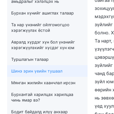
байгаа п
амьдралыг хэлэлцэх нь
зохицуу
Бурхан хүнийг ашиглах талаар
мэдэхгү
зүйлийг
Та нар үнэнийг ойлгомогцоо
хэрэгжүүлэх ёстой
болно. 
Та нарт,
Авралд хүрдэг хүн бол үнэнийг
хэрэгжүүлэхийг хүсдэг хүн юм
үзүүлэг
цэвэршү
Туршлагын талаар
зүйлийг
Шинэ эрин үеийн тушаал
чанд ба
зүйл юм.
Мянган жилийн хаанчлал ирсэн
өөрийн 
Бурхантай харилцах харилцаа
нь зөвх
чинь ямар вэ?
үед хуул
Бодит байдалд илүү анхаар