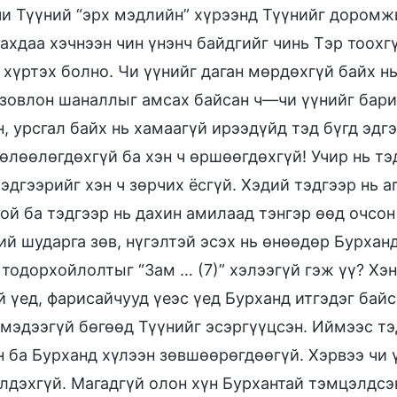
чи Түүний “эрх мэдлийн” хүрээнд Түүнийг доромж
хдаа хэчнээн чин үнэнч байдгийг чинь Тэр тоохгү
 хүртэх болно. Чи үүнийг даган мөрдөхгүй байх н
 зовлон шаналлыг амсах байсан ч—чи үүнийг бари
, урсгал байх нь хамаагүй ирээдүйд тэд бүгд эдг
чөлөөлөгдөхгүй ба хэн ч өршөөгдөхгүй! Учир нь т
эдгээрийг хэн ч зөрчих ёсгүй. Хэдий тэдгээр нь а
той ба тэдгээр нь дахин амилаад тэнгэр өөд очсо
ий шударга зөв, нүгэлтэй эсэх нь өнөөдөр Бурханд
тодорхойлолтыг “Зам … (7)” хэлээгүй гэж үү? Хэн
й үед, фарисайчууд үеэс үед Бурханд итгэдэг бай
 мэдээгүй бөгөөд Түүнийг эсэргүүцсэн. Иймээс тэ
н ба Бурханд хүлээн зөвшөөрөгдөөгүй. Хэрвээ чи
йлдэхгүй. Магадгүй олон хүн Бурхантай тэмцэлдсэ