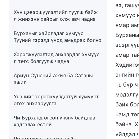
вэ, гашу
Хүн цэвэршүүлэлтийг туулж байж
хүмүүс 
л жинхэнэ хайрыг олж авч чадна
ямар ам
Бурханыг хайрладаг хүмүүс
Бурханы
Түүний гэрэлд үүрд амьдрах болно
эсэргүүц
Хэрэгжүүлэлтэд анхаардаг хүмүүс
амар тай
л төгс болгуулж чадна
Хэдийгэ
энгийн 
Ариун Сүнсний ажил ба Сатаны
ажил
нь бүр ч
мэдэлгүй
Үнэнийг хэрэгжүүлдэггүй хүмүүст
өгөх анхааруулга
байх бол
чамд тө
Чи Бурханд өгсөн үнэнч байдлаа
байна. Х
хадгалах ёстой
үйлдэл ч
Чи амилсан хүн мөн үү?