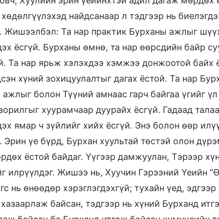
овч, Хуулийн эрин үеийнхтэй адил дагаж мөрдөх ё
 хөдөлгүүлэхэд найдсанаар л тэдгээр нь биелэгдэ
. Жишээлбэл: Та нар практик Бурханы ажлыг шүүх 
цэх ёсгүй. Бурханы өмнө, та нар өөрсдийн байр су
й. Та нар ярьж хэлэхдээ хэмжээ донжоотой байх ё
сэн хүний зохицуулалтыг дагах ёстой. Та нар Бур
 ажлыг болон Түүний амнаас гарч байгаа үгийг үл
зорилгыг хуурамчаар дуурайх ёсгүй. Гадаад талаа
эх ямар ч зүйлийг хийх ёсгүй. Энэ болон өөр илү
. Эрин үе бүрд, Бурхан хуультай төстэй олон дүр
өрдөх ёстой байдаг. Үүгээр дамжуулан, Тэрээр хүн
г илрүүлдэг. Жишээ нь, Хуучин Гэрээний Үеийн “Өө
гс нь өнөөдөр хэрэглэгдэхгүй; тухайн үед, эдгээр
 хазаарлаж байсан, тэдгээр нь хүний Бурханд итг