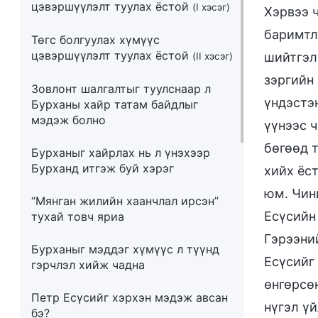
цэвэршүүлэлт туулах ёстой
(I хэсэг)
Хэрвээ 
баримтла
Төгс болгуулах хүмүүс
цэвэршүүлэлт туулах ёстой
шийтгэл
(II хэсэг)
зэргийн
Зовлонт шалгалтыг туулснаар л
үндэстэн
Бурханы хайр татам байдлыг
мэдэж болно
үүнээс 
бөгөөд т
Бурханыг хайрлах нь л үнэхээр
Бурханд итгэж буй хэрэг
хийх ёс
юм. Чин
“Мянган жилийн хаанчлал ирсэн”
Есүсийн 
тухай товч яриа
Гэрээни
Бурханыг мэддэг хүмүүс л түүнд
Есүсийг
гэрчлэл хийж чадна
өнгөрсө
Петр Есүсийг хэрхэн мэдэж авсан
нүгэл ү
бэ?