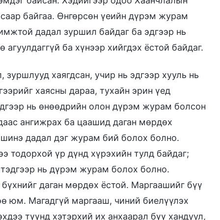
эмдэг байсан. Хэдийгээр одоо Хаанчлалын
айсаар байгаа. Өнгөрсөн үеийн дүрэм журам
химжтой дадал зуршил байдаг ба эдгээр нь
 агуулдаггүй ба хүнээр хийгдэх ёстой байдаг.
, зуршлууд хаягдсан, учир нь эдгээр хууль нь
гээрийг хаясны дараа, тухайн эрин үед
эдгээр нь өнөөдрийн олон дүрэм журам болсон
даас ангижрах ба цаашид даган мөрдөх
шинэ дадал дэг журам бий болох болно.
э тодорхой үр дүнд хүрэхийн тулд байдаг;
тэдгээр нь дүрэм журам болох болно.
 бүхнийг даган мөрдөх ёстой. Маргаашийг бүү
өө юм. Магадгүй маргааш, чиний биелүүлэх
дээ түүнд хэтэрхий их анхаарал бүү хандуул,