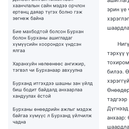
ашиглаг
хаанчлалын сайн мэдээ орчлон
эрин үе
ертөнц даяар түгэх болно гэж
зөгнөж байна
хэрэглэ
шаардла
Бие махбодтой болсон Бурхан
болон Бурханы ашигладаг
Нигү
хүмүүсийн хоорондох үндсэн
ялгаа
тэрхүү 
тохиром
Харанхуйн нөлөөнөөс ангижир,
тэгвэл чи Бурханаар авхуулна
билээ. 
хэрэггү
Бурханд итгэхдээ шашны зан үйлд
биш бодит байдалд анхаарлаа
Өнөөдөр
хандуулах ёстой
тэдгээр
Дүгнээд
Бурханы өнөөдрийн ажлыг мэдэж
байгаа хүмүүс л Бурханд үйлчилж
анхаар:
чадна
шаардла