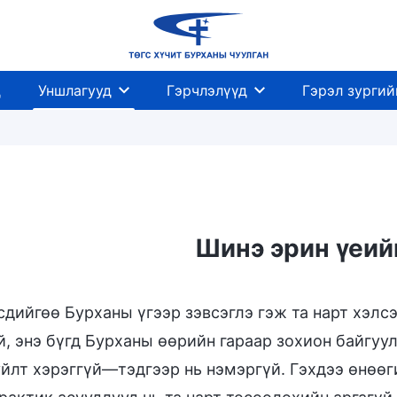
д
Уншлагууд
Гэрчлэлүүд
Гэрэл зургий
Шинэ эрин үеий
дийгөө Бурханы үгээр зэвсэглэ гэж та нарт хэлсэ
, энэ бүгд Бурханы өөрийн гараар зохион байгуул
уйлт хэрэггүй—тэдгээр нь нэмэргүй. Гэхдээ өнөөг