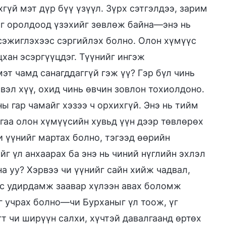
гүй мэт дүр бүү үзүүл. Зүрх сэтгэлдээ, зарим
йг оролдоод үзэхийг зөвлөж байна—энэ нь
 сэжиглэхээс сэргийлэх болно. Олон хүмүүс
цхан эсэргүүцдэг. Түүнийг ингэж
мэт чамд санагддаггүй гэж үү? Гэр бүл чинь
вэл хүү, охид чинь өвчин зовлон тохиолдоно.
ы гар чамайг хэзээ ч орхихгүй. Энэ нь тийм
йгаа олон хүмүүсийн хувьд үүн дээр төвлөрөх
чи үүнийг мартах болно, тэгээд өөрийн
йг үл анхаарах ба энэ нь чиний нүглийн эхлэл
а уу? Хэрвээ чи үүнийг сайн хийж чадвал,
с удирдамж заавар хүлээн авах боломж
эг учрах болно—чи Бурханыг үл тоож, үг
гт чи ширүүн салхи, хүчтэй давалгаанд өртөх