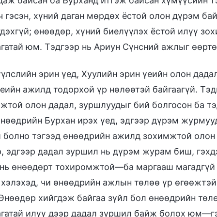
даж байсан ба Бурханд итгэж байсан хүмүүсийн т
 ч гэсэн, хүний даган мөрдөх ёстой олон дүрэм б
гдэхгүй; өнөөдөр, хүний биелүүлэх ёстой илүү зо
гатай юм. Тэдгээр нь Ариун Сүнсний ажлыг өөртөө
үлслийн эрин үед, Хуулийн эрин үеийн олон дадал
үеийн ажилд тодорхой үр нөлөөтэй байгаагүй. Тэд
жтой олон дадал, зуршлуудыг бий болгосон ба т
Өнөөдрийн Бурхан ирэх үед, эдгээр дүрэм журмуу
й болно тэгээд өнөөдрийн ажилд зохимжтой олон 
, эдгээр дадал зуршил нь дүрэм журам биш, гэхдэ
 нь өнөөдөрт тохиромжтой—ба маргааш магадгүй 
 хэлэхэд, чи өнөөдрийн ажлын төлөө үр өгөөжтэй
 Өнөөдөр хийгдэж байгаа зүйл бол өнөөдрийн төл
гатай илүү дээр дадал зуршил байж болох юм—гэх