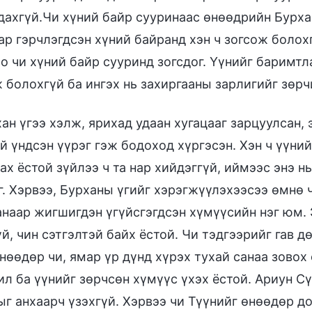
дахгүй.Чи хүний байр сууринаас өнөөдрийн Бурха
р гэрчлэгдсэн хүний байранд хэн ч зогсож болохг
 чи хүний байр сууринд зогсдог. Үүнийг баримтлах
болохгүй ба ингэх нь захиргааны зарлигийг зөрчи
ан үгээ хэлж, ярихад удаан хугацааг зарцуулсан,
й үндсэн үүрэг гэж бодоход хүргэсэн. Хэн ч үүни
ах ёстой зүйлээ ч та нар хийдэггүй, иймээс энэ н
г. Хэрвээ, Бурханы үгийг хэрэгжүүлэхээсээ өмнө 
анаар жигшигдэн үгүйсгэгдсэн хүмүүсийн нэг юм.
й, чин сэтгэлтэй байх ёстой. Чи тэдгээрийг гав 
нөөдөр чи, ямар үр дүнд хүрэх тухай санаа зовох 
ил ба үүнийг зөрчсөн хүмүүс үхэх ёстой. Ариун С
ыг анхаарч үзэхгүй. Хэрвээ чи Түүнийг өнөөдөр 