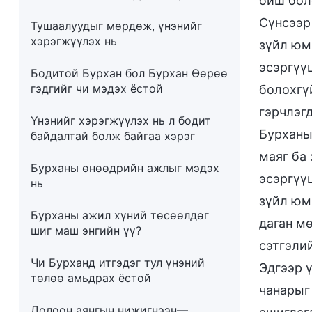
биш бол
Сүнсээр
Тушаалуудыг мөрдөж, үнэнийг
хэрэгжүүлэх нь
зүйл юм
эсэргүү
Бодитой Бурхан бол Бурхан Өөрөө
гэдгийг чи мэдэх ёстой
болохгү
гэрчлэгд
Үнэнийг хэрэгжүүлэх нь л бодит
Бурханы
байдалтай болж байгаа хэрэг
маяг ба 
Бурханы өнөөдрийн ажлыг мэдэх
эсэргүүц
нь
зүйл юм
Бурханы ажил хүний төсөөлдөг
даган м
шиг маш энгийн үү?
сэтгэлий
Чи Бурханд итгэдэг тул үнэний
Эдгээр ү
төлөө амьдрах ёстой
чанарыг
Долоон аянгын нижигнээн—