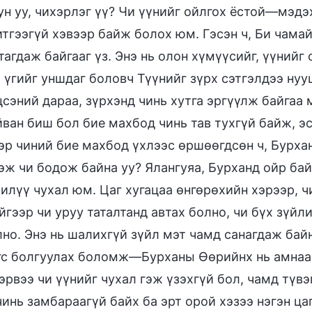
ун уу, чихэрлэг үү? Чи үүнийг ойлгох ёстой—мэдэх
итгээгүй хэвээр байж болох юм. Гэсэн ч, Би чама
тагдаж байгааг үз. Энэ нь олон хүмүүсийг, үүнийг
 үгийг уншдаг боловч Түүнийг зүрх сэтгэлдээ нуу
сэний дараа, зүрхэнд чинь хутга эргүүлж байгаа 
ван биш бол бие махбод чинь тав тухгүй байж, эс
эр чиний бие махбод үхлээс өршөөгдсөн ч, Бурхан
гэж чи бодож байна уу? Ялангуяа, Бурханд ойр ба
 илүү чухал юм. Цаг хугацаа өнгөрөхийн хэрээр, 
гээр чи уруу таталтанд автах болно, чи бүх зүйли
но. Энэ нь шалихгүй зүйл мэт чамд санагдаж байн
гс болгуулах боломж—Бурханы Өөрийнх нь амнаа
эрвээ чи үүнийг чухал гэж үзэхгүй бол, чамд түв
инь замбараагүй байх ба эрт орой хэзээ нэгэн ца