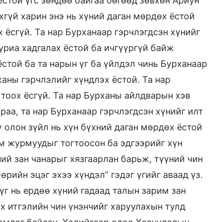
стой үгс зөндөө байгаа бөгөөд зөвхөн Ариун
хгүй харин энэ нь хүний даган мөрдөх ёстой
ёсгүй. Та нар Бурханаар гэрчлэгдсэн хүнийг
уриа хадгалах ёстой ба ичгүүргүй байж
стой ба та нарын үг ба үйлдэл чинь Бурханаар
ханы гэрчлэлийг хүндлэх ёстой. Та нар
 тоох ёсгүй. Та нар Бурханы айлдварын хэв
раа, та нар Бурханаар гэрчлэгдсэн хүнийг илт
ү олон зүйл нь хүн бүхний даган мөрдөх ёстой
эм журмуудыг тогтоосон ба эдгээрийг хүн
ий зан чанарыг хязгаарлан барьж, түүний чин
рийн эцэг эхээ хүндэл” гэдэг үгийг аваад үз.
 үг нь ердөө хүний гадаад талын зарим зан
эх итгэлийн чин үнэнчийг харуулахын тулд