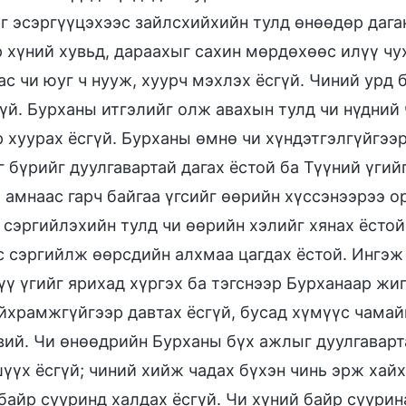
г эсэргүүцэхээс зайлсхийхийн тулд өнөөдөр дага
 хүний хувьд, дараахыг сахин мөрдөхөөс илүү чух
с чи юуг ч нууж, хуурч мэхлэх ёсгүй. Чиний урд 
үй. Бурханы итгэлийг олж авахын тулд чи нүдний 
р хуурах ёсгүй. Бурханы өмнө чи хүндэтгэлгүйгээ
г бүрийг дуулгавартай дагах ёстой ба Түүний үгий
 амнаас гарч байгаа үгсийг өөрийн хүссэнээрээ о
 сэргийлэхийн тулд чи өөрийн хэлийг хянах ёстой
с сэргийлж өөрсдийн алхмаа цагдах ёстой. Ингэж 
үү үгийг ярихад хүргэх ба тэгснээр Бурханаар жи
айхрамжгүйгээр давтах ёсгүй, бусад хүмүүс чамай
ий. Чи өнөөдрийн Бурханы бүх ажлыг дуулгавартай
шүүх ёсгүй; чиний хийж чадах бүхэн чинь эрж хай
 байр сууринд халдах ёсгүй. Чи хүний байр суури