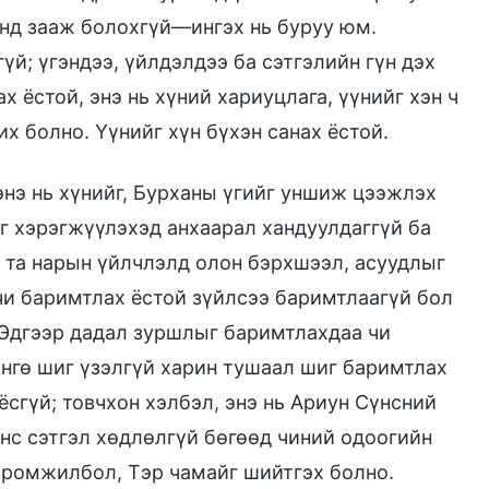
нд зааж болохгүй—ингэх нь буруу юм.
үй; үгэндээ, үйлдэлдээ ба сэтгэлийн гүн дэх
 ёстой, энэ нь хүний хариуцлага, үүнийг хэн ч
х болно. Үүнийг хүн бүхэн санах ёстой.
 энэ нь хүнийг, Бурханы үгийг уншиж цээжлэх
йг хэрэгжүүлэхэд анхаарал хандуулдаггүй ба
ь та нарын үйлчлэлд олон бэрхшээл, асуудлыг
чи баримтлах ёстой зүйлсээ баримтлаагүй бол
 Эдгээр дадал зуршлыг баримтлахдаа чи
дөнгө шиг үзэлгүй харин тушаал шиг баримтлах
ёсгүй; товчхон хэлбэл, энэ нь Ариун Сүнсний
үнс сэтгэл хөдлөлгүй бөгөөд чиний одоогийн
доромжилбол, Тэр чамайг шийтгэх болно.