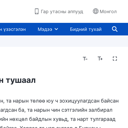
Гар утасны аппууд
Монгол
н үзэсгэлэн
Мэдээ
Бидний тухай
н тушаал
н, та нарын төлөө юу ч зохицуулагдсан байсан
агдсан ба, та нарын чин сэтгэлийн залбирал
ийн нөхцөл байдлын хувьд, та нарт тулгараад