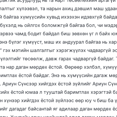
рактик асуудлууд нь та нарт төсөөлөхийн аргагүй 
лалтыг хүлээвэл, та нарын ахиц дэвшил маш удаан
й байгаа хүмүүсийн хувьд ихээхэн идэвхгүй байда
 бүхэлд нь ойлгох боломжгүй байгаа бол, чи мэд
Хэрвээ чамд бодит байдал биш зөвхөн үг л байх ю
 энэ бүлэг хүмүүст, маш их андуурал байгаа нь ха
ч” гэх мэтийн шалгалтыг хэрэгжүүлэх чадваргүй э
үлэлтийг төсөөлж, давж гарах чадваргүй байдаг.
 та нар даган мөрдөх ёстой. Өөрөөр хэлбэл, хүмү
римтлах ёстой байдаг. Энэ нь хүмүүсийн дагаж мө
 Ариун Сүнсээр хийгдэх ёстой зүйлийг Ариун Сүнс
хийх ёстой юмаа л тууштай баримтлах хэрэгтэй ба
өн хүнээр хийгдэх ёстой зүйлээс өөр юу ч биш ба 
ийг дагадаг байсантай яг адилаар даган мөрдөх ё