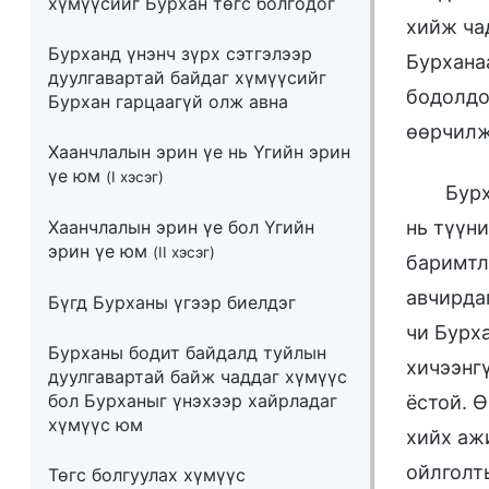
хүмүүсийг Бурхан төгс болгодог
хийж ча
Бурханд үнэнч зүрх сэтгэлээр
Бурханаа
дуулгавартай байдаг хүмүүсийг
бодолдоо
Бурхан гарцаагүй олж авна
өөрчилж 
Хаанчлалын эрин үе нь Үгийн эрин
үе юм
(I хэсэг)
Бурх
Хаанчлалын эрин үе бол Үгийн
нь түүни
эрин үе юм
(II хэсэг)
баримтл
авчирда
Бүгд Бурханы үгээр биелдэг
чи Бурх
Бурханы бодит байдалд туйлын
хичээнгү
дуулгавартай байж чаддаг хүмүүс
бол Бурханыг үнэхээр хайрладаг
ёстой. Ө
хүмүүс юм
хийх аж
ойлголт
Төгс болгуулах хүмүүс