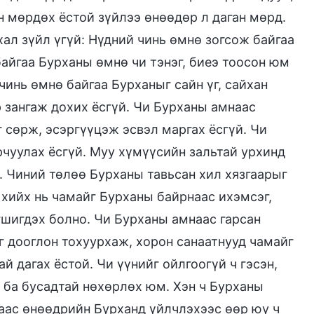
н мөрдөх ёстой зүйлээ өнөөдөр л даган мөрд.
ал зүйл үгүй: Нүдний чинь өмнө зогсож байгаа
байгаа Бурханы өмнө чи тэнэг, биеэ тоосон юм
чинь өмнө байгаа Бурханыг сайн үг, сайхан
р зангаж дохих ёсгүй. Чи Бурханы амнаас
г сөрж, эсэргүүцэж эсвэл маргах ёсгүй. Чи
рчуулах ёсгүй. Муу хүмүүсийн зальтай урхинд
. Чиний төлөө Бурханы тавьсан хил хязгаарыг
хийх нь чамайг Бурханы байрнаас ихэмсэг,
гшигдэх болно. Чи Бурханы амнаас гарсан
г дооглон тохуурхаж, хорон санаатнууд чамайг
 дагах ёстой. Чи үүнийг ойлгоогүй ч гэсэн,
х ба бусадтай нөхөрлөх юм. Хэн ч Бурханы
наас өнөөдрийн Бурханд үйлчлэхээс өөр юу ч