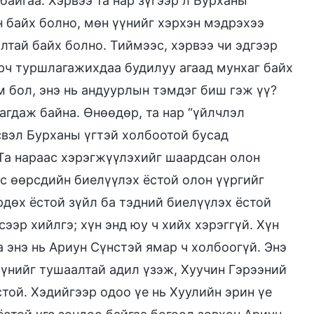
байгаа. Хэрвээ та нар зүгээр л Бурханы
 байх болно, мөн үүнийг хэрхэн мэдрэхээ
лтай байх болно. Тиймээс, хэрвээ чи эдгээр
эрч туршлагажихдаа будилуу агаад мунхаг байх
м бол, энэ нь андуурлын тэмдэг биш гэж үү?
рагдаж байна. Өнөөдөр, та нар “үйлчлэл
свэл Бурханы үгтэй холбоотой бусад
 Та нараас хэрэгжүүлэхийг шаардсан олон
үс өөрсдийн биелүүлэх ёстой олон үүргийг
рдөх ёстой зүйл ба тэдний биелүүлэх ёстой
ээр хийлгэ; хүн энд юу ч хийх хэрэггүй. Хүн
 энэ нь Ариун Сүнстэй ямар ч холбоогүй. Энэ
үүнийг тушаалтай адил үзэж, Хуучин Гэрээний
стой. Хэдийгээр одоо үе нь Хуулийн эрин үе