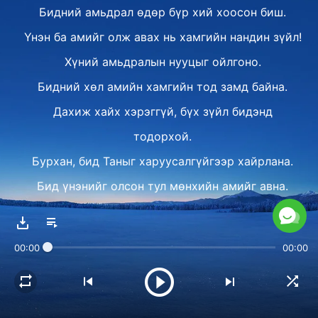
Бидний амьдрал өдөр бүр хий хоосон биш.
Үнэн ба амийг олж авах нь хамгийн нандин зүйл!
Хүний амьдралын нууцыг ойлгоно.
Бидний хөл амийн хамгийн тод замд байна.
Дахиж хайх хэрэггүй, бүх зүйл бидэнд
тодорхой.
Бурхан, бид Таныг харуусалгүйгээр хайрлана.
Бид үнэнийг олсон тул мөнхийн амийг авна.
Бидний амьдрал хий хоосон биш.
Бидний амьдрал хоосон биш.
00:00
00:00
Бидний амьдрал хий хоосон биш.
II
Бурханыг хайрлах амьдрал утгатай бөгөөд