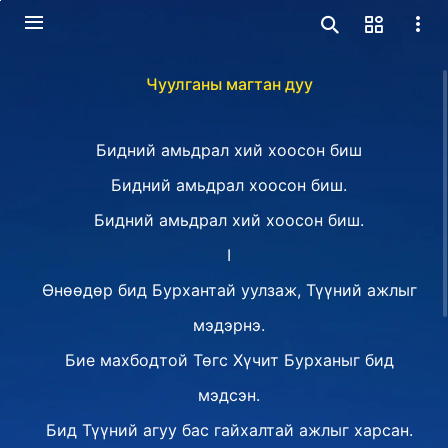
Чуулганы магтан дуу
Бидний амьдрал хий хоосон биш
Бидний амьдрал хоосон биш.
Бидний амьдрал хий хоосон биш.
I
Өнөөдөр бид Бурхантай уулзаж, Түүний ажлыг
мэдэрнэ.
Бие махбодтой Төгс Хүчит Бурханыг бид
мэдсэн.
Бид Түүний агуу бас гайхалтай ажлыг харсан.