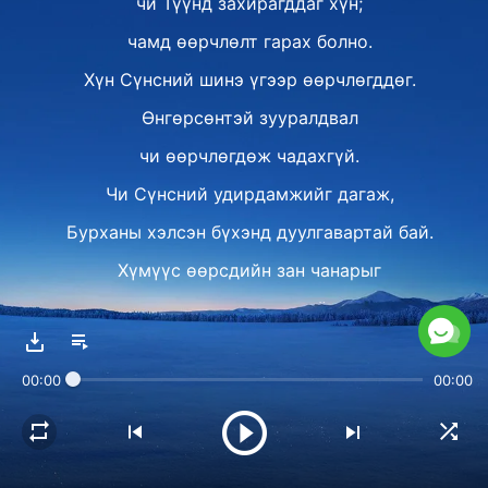
чи Түүнд захирагддаг хүн;
чамд өөрчлөлт гарах болно.
Хүн Сүнсний шинэ үгээр өөрчлөгддөг.
Өнгөрсөнтэй зууралдвал
чи өөрчлөгдөж чадахгүй.
Чи Сүнсний удирдамжийг дагаж,
Бурханы хэлсэн бүхэнд дуулгавартай бай.
Хүмүүс өөрсдийн зан чанарыг
өөрчилж чадахгүй.
Тэд Бурханы үгээр шүүгдэж,
00:00
00:00
гэсгээгдэн, цэвэршүүлэгдэж, засуулах ёстой.
Зөвхөн тэгж байж л тэд
оромдож, эсвэл Бурханыг мэхлэхгүйгээр