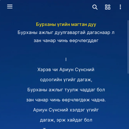
Бурханы үгийн магтан дуу
Бурханы ажлыг дуулгавартай дагаснаар л
зан чанар чинь өөрчлөгддөг
I
Хэрэв чи Ариун Сүнсний
одоогийн үгийг дагаж,
Бурханы ажлыг туулж чаддаг бол
зан чанар чинь өөрчлөгдөж чадна.
Ариун Сүнсний хэлдэг үгийг
дагаж, эрж хайдаг бол