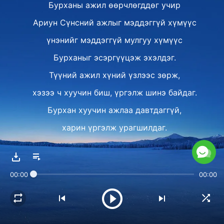
Бурханы ажил өөрчлөгддөг учир
Ариун Сүнсний ажлыг мэддэггүй хүмүүс
үнэнийг мэддэггүй мулгуу хүмүүс
Бурханыг эсэргүүцэж эхэлдэг.
Түүний ажил хүний үзлээс зөрж,
хэзээ ч хуучин биш, үргэлж шинэ байдаг.
Бурхан хуучин ажлаа давтдаггүй,
харин үргэлж урагшилдаг.
Бурханы одоогийн ажлыг хүн
урьдын ажлаар нь шүүдэг тул
00:00
00:00
шинэ эриний ажлын үе шат бүрийг
хийхэд Бурханд хэцүү байдаг.
Хүнд маш олон бэрхшээл бий.