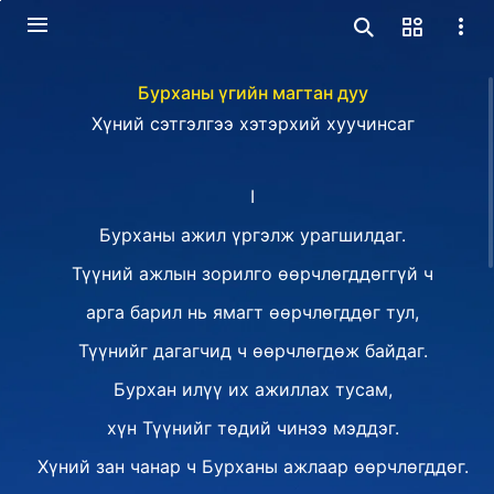
Бурханы үгийн магтан дуу
Хүний сэтгэлгээ хэтэрхий хуучинсаг
I
Бурханы ажил үргэлж урагшилдаг.
Түүний ажлын зорилго өөрчлөгддөггүй ч
арга барил нь ямагт өөрчлөгддөг тул,
Түүнийг дагагчид ч өөрчлөгдөж байдаг.
Бурхан илүү их ажиллах тусам,
хүн Түүнийг төдий чинээ мэддэг.
Хүний зан чанар ч Бурханы ажлаар өөрчлөгддөг.