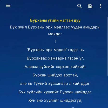
Бурханы үгийн магтан дуу
Бүх зүйл Бурханы эрх мэдлээс үүдэн амьдарч,
мөхдөг
I
“Бурханы эрх мэдэл” гэдэг нь
Бурханаас хамаарна гэсэн үг.
Аливаа зүйлийг хэрхэн хийхийг
Бурхан шийдэх эрхтэй,
энэ нь Түүний хүссэнээр л хийгддэг.
Бүх зүйлийн хуулийг Бурхан шийддэг.
Хүн энэ хуулийг шийдэхгүй,