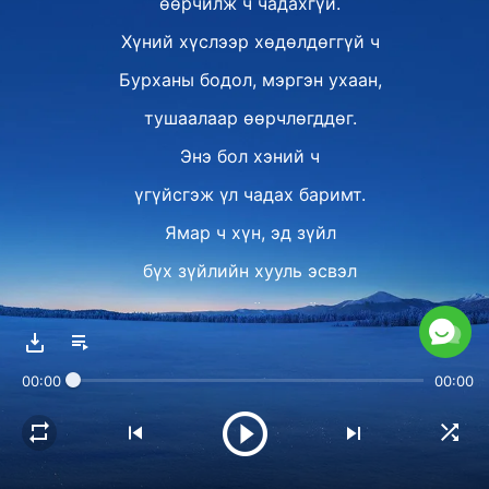
өөрчилж ч чадахгүй.
Хүний хүслээр хөдөлдөггүй ч
Бурханы бодол, мэргэн ухаан,
тушаалаар өөрчлөгддөг.
Энэ бол хэний ч
үгүйсгэж үл чадах баримт.
Ямар ч хүн, эд зүйл
бүх зүйлийн хууль эсвэл
хөдөлгөөний чигийг нь
өөрчилж чадахгүй.
00:00
00:00
Бурханы эрх мэдлээр
тэд бий болсон бөгөөд
эрх мэдлээс нь болж мөхдөг.