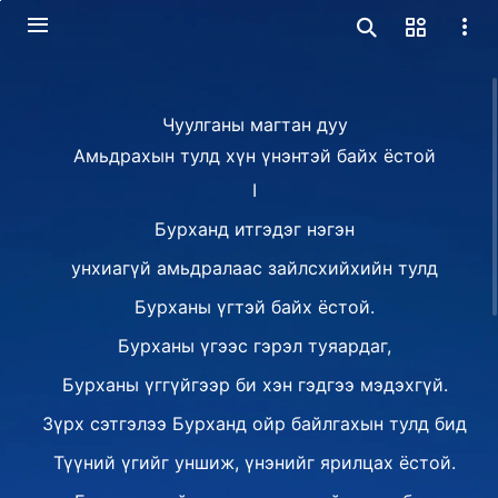
Чуулганы магтан дуу
Амьдрахын тулд хүн үнэнтэй байх ёстой
Ⅰ
Бурханд итгэдэг нэгэн
унхиагүй амьдралаас зайлсхийхийн тулд
Бурханы үгтэй байх ёстой.
Бурханы үгээс гэрэл туяардаг,
Бурханы үггүйгээр би хэн гэдгээ мэдэхгүй.
Зүрх сэтгэлээ Бурханд ойр байлгахын тулд бид
Түүний үгийг уншиж, үнэнийг ярилцах ёстой.