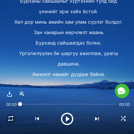
Бурханы сайшаалыг хүртэхийн тулд бид
үнэнийг эрж хайх ёстой.
Хөл дор минь амийн зам улам сүрлэг болдог.
Зан чанарын өөрчлөлт маань
Бурханд сайшаагдах болно.
Үргэлжлүүлэн би шаргуу ажиллаж, урагш
давшина.
Амжилт намайг дуудаж байна.
Ⅱ
Асуудалтай тулгарах үедээ бид залбирч,
00:00
00:00
Бурханыг эрж хайх хэрэгтэй.
Ариун Сүнстэй хамт байна гэдэг аз жаргалтай
хэрэг.