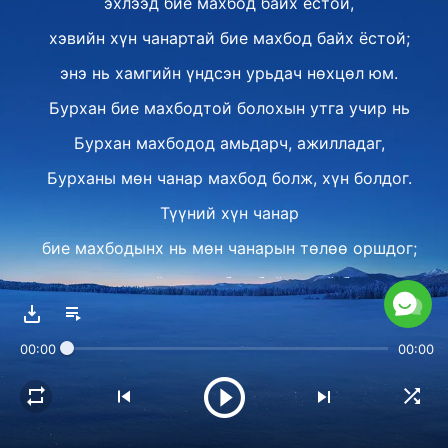
эхлээд бие махбод байх ёстой,
хэвийн хүн чанартай бие махбод байх ёстой;
энэ нь хамгийн үндсэн урьдач нөхцөл юм.
Бурхан бие махбодтой болохын утга учир нь
Бурхан махбодод амьдарч, ажилладаг,
Бурханы мөн чанар махбод болж, хүн болдог.
Түүний хүн чанар
бие махбодынх нь мөн чанарын төлөө оршдог;
хүн чанаргүй махан бие байдаггүй бөгөөд
хүн чанаргүй хүн бол хүн биш.
00:00
00:00
Ийм маягаар, Бурханы махбодын хүн чанар бол
Бурханы махбод болсон биеийн
төрөлхийн шинж чанар юм.