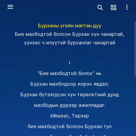
Бурханы үгийн магтан дуу
Бие махбодтой болсон Бурхан хүн чанартай,
үүнээс ч илүүтэй бурханлаг чанартай
I
“Бие махбодтой болох” нь
Бурхан махбодоор илрэх явдал;
Бурхан бүтээгдсэн хүн төрөлхтний дунд
махбодын дүрээр ажилладаг.
Иймээс, Тэрээр
бие махбодтой болсон Бурхан тул