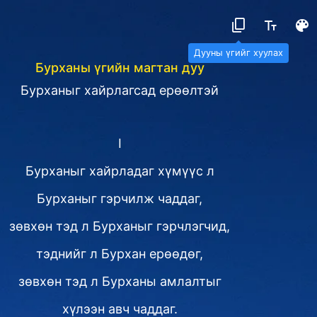
Дууны үгийг хуулах
Бурханы үгийн магтан дуу
Бурханыг хайрлагсад ерөөлтэй
I
Бурханыг хайрладаг хүмүүс л
Бурханыг гэрчилж чаддаг,
зөвхөн тэд л Бурханыг гэрчлэгчид,
тэднийг л Бурхан ерөөдөг,
зөвхөн тэд л Бурханы амлалтыг
хүлээн авч чаддаг.