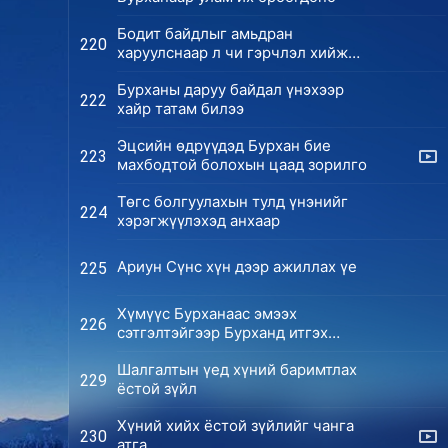
Бодит байдлыг амьдран
220
харуулснаар л чи гэрчлэл хийж
чадна
Бурханы даруу байдал үнэхээр
222
хайр татам билээ
Эцсийн өдрүүдэд Бурхан бие
223
махбодтой болохын цаад зорилго
Төгс болгуулахын тулд үнэнийг
224
хэрэгжүүлэхэд анхаар
Ариун Сүнс хүн дээр ажиллах үе
225
Хүмүүс Бурханаас эмээх
226
сэтгэлтэйгээр Бурханд итгэх
ёстой
Шалгалтын үед хүний баримтлах
229
ёстой зүйл
Хүний хийх ёстой зүйлийг чанга
230
атга