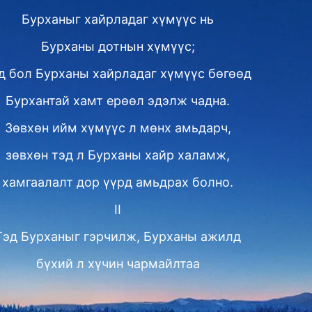
Бурханыг хайрладаг хүмүүс нь
Бурханы дотнын хүмүүс;
д бол Бурханы хайрладаг хүмүүс бөгөөд
Бурхантай хамт ерөөл эдэлж чадна.
Зөвхөн ийм хүмүүс л мөнх амьдарч,
зөвхөн тэд л Бурханы хайр халамж,
хамгаалалт дор үүрд амьдрах болно.
II
Тэд Бурханыг гэрчилж, Бурханы ажилд
бүхий л хүчин чармайлтаа
зориулж чаддаг учраас