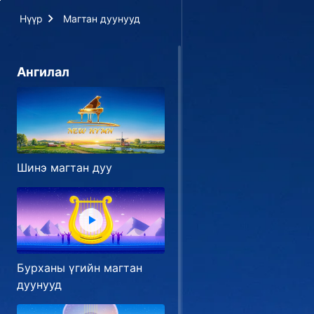
Нүүр
Магтан дуунууд
Ангилал
Шинэ магтан дуу
Бурханы үгийн магтан
дуунууд