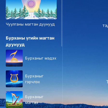
Чуулганы магтан дуунууд
тэ
Бурханы үгийн магтан
дуунууд
Бурханыг мэдэх
Бурханыг
гэрчлэх
Бурханыг
магтах