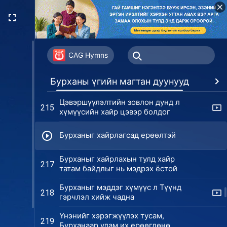
Бурханд итгэдэг бол зүрх
211
сэтгэлээ Түүнд өг
Бурхан хүнийг цэвэршүүлэх нь
212
хамгийн утга учиртай
CAG Hymns
Бурханы хувьд хүнийг төгс
214
Бурханы үгийн магтан дуунууд
Дур
болгох шилдэг арга нь
цэвэршүүлэлт юм
Цэвэршүүлэлтийн зовлон дунд л
215
хүмүүсийн хайр цэвэр болдог
Бурханыг хайрлагсад ерөөлтэй
Бурханыг хайрлахын тулд хайр
217
татам байдлыг нь мэдрэх ёстой
Бурханыг мэддэг хүмүүс л Түүнд
218
гэрчлэл хийж чадна
Үнэнийг хэрэгжүүлэх тусам,
219
Бурханаар улам их ерөөгдөнө