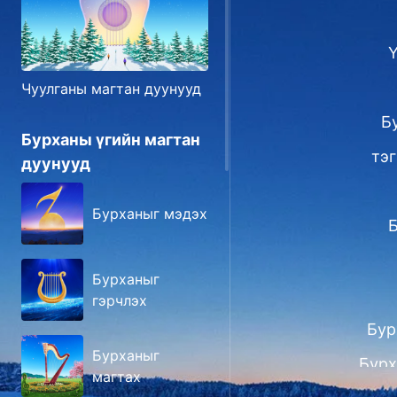
Ү
Чуулганы магтан дуунууд
Бу
Бурханы үгийн магтан
тэг
дуунууд
Бурханыг мэдэх
Б
Бурханыг
гэрчлэх
Бур
Бурханыг
Бурх
магтах