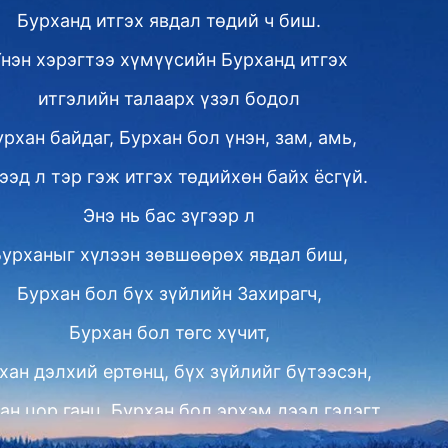
Бурханд итгэх явдал төдий ч биш.
нэн хэрэгтээ хүмүүсийн Бурханд итгэх
итгэлийн талаарх үзэл бодол
рхан байдаг, Бурхан бол үнэн, зам, амь,
ээд л тэр гэж итгэх төдийхөн байх ёсгүй.
Энэ нь бас зүгээр л
урханыг хүлээн зөвшөөрөх явдал биш,
Бурхан бол бүх зүйлийн Захирагч,
Бурхан бол төгс хүчит,
хан дэлхий ертөнц, бүх зүйлийг бүтээсэн,
ан цор ганц, Бурхан бол эрхэм дээд гэдэгт