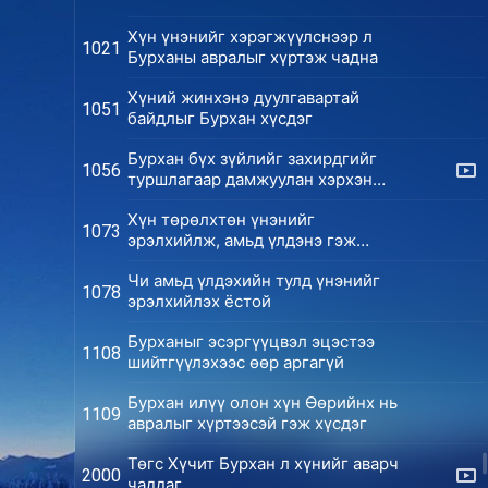
Хүн үнэнийг хэрэгжүүлснээр л
1021
Бурханы авралыг хүртэж чадна
Хүний жинхэнэ дуулгавартай
1051
байдлыг Бурхан хүсдэг
Бурхан бүх зүйлийг захирдгийг
1056
туршлагаар дамжуулан хэрхэн
баталгаажуулах вэ
Хүн төрөлхтөн үнэнийг
1073
эрэлхийлж, амьд үлдэнэ гэж
Бурхан найддаг
Чи амьд үлдэхийн тулд үнэнийг
1078
эрэлхийлэх ёстой
Бурханыг эсэргүүцвэл эцэстээ
1108
шийтгүүлэхээс өөр аргагүй
Бурхан илүү олон хүн Өөрийнх нь
1109
авралыг хүртээсэй гэж хүсдэг
Төгс Хүчит Бурхан л хүнийг аварч
2000
чаддаг