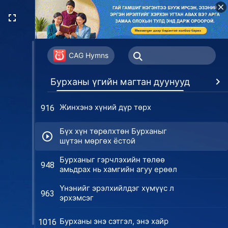
Бурхан бүх хайраа хүн
802
төрлөхтөнд өгсөн
Бурхан хүний эргэн тойронд
813
хүмүүс, үйл явдал, зүйлсийг
CAG Hymns
зохицуулахын зорилго
Чи Бурханаар төгс болгуулах
852
Бурханы үгийн магтан дуунууд
Дур
цорын ганц боломжоо нандигнах
ёстой
Жинхэнэ хүний дүр төрх
916
Бүх хүн төрөлхтөн Бурханыг
шүтэн мөргөх ёстой
Бурханыг гэрчлэхийн төлөө
948
амьдрах нь хамгийн агуу ерөөл
Үнэнийг эрэлхийлдэг хүмүүс л
963
эрхэмсэг
Бурханы энэ сэтгэл, энэ хайр
1016