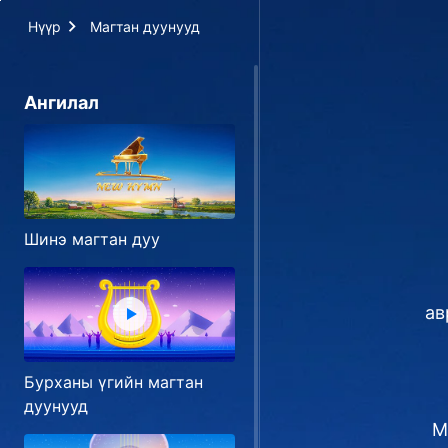
Нүүр
Магтан дуунууд
Ангилал
Шинэ магтан дуу
ав
Бурханы үгийн магтан
дуунууд
М