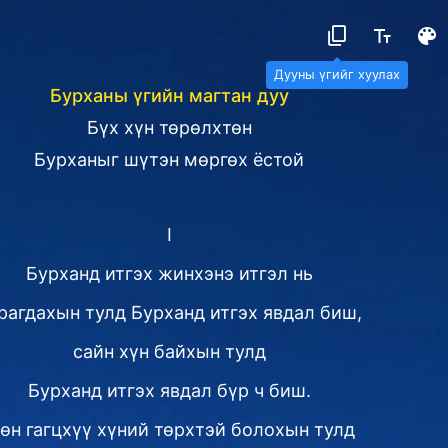
Дууны үгийг хуулах
Бурханы үгийн магтан дуу
Бүх хүн төрөлхтөн
Бурханыг шүтэн мөргөх ёстой
I
Бурханд итгэх жинхэнэ итгэл нь
рагдахын тулд Бурханд итгэх явдал биш,
сайн хүн байхын тулд
Бурханд итгэх явдал бүр ч биш.
өн гагцхүү хүний төрхтэй болохын тулд