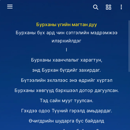
Бурханы үгийн магтан дуу
Бурханы бүх ард чин сэтгэлийн мэдрэмжээ
илэрхийлдэг
I
Бурханы хаанчлалыг харагтун,
энд Бурхан бүгдийг захирдаг.
Бүтээлийн эхлэлээс энэ өдрийг хүртэл
Бурханы хөвгүүд бэрхшээл дотор дагуулсан.
Тэд сайн мууг туулсан.
Гэхдээ одоо Түүний гэрэлд амьдардаг.
Өчигдрийн шударга бус байдалд