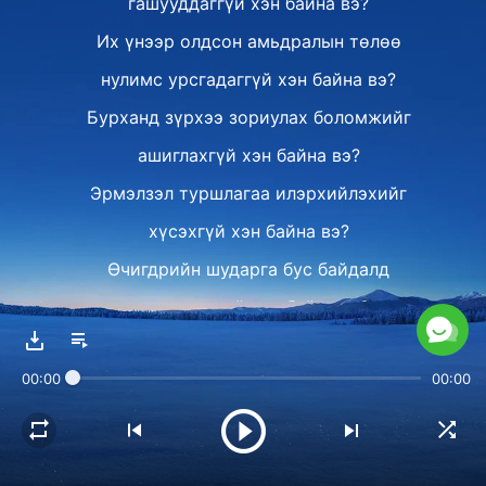
гашууддаггүй хэн байна вэ?
Их үнээр олдсон амьдралын төлөө
нулимс урсгадаггүй хэн байна вэ?
Бурханд зүрхээ зориулах боломжийг
ашиглахгүй хэн байна вэ?
Эрмэлзэл туршлагаа илэрхийлэхийг
хүсэхгүй хэн байна вэ?
Өчигдрийн шударга бус байдалд
гашууддаггүй хэн байна вэ?
Их үнээр олдсон амьдралын төлөө
00:00
00:00
нулимс урсгадаггүй хэн байна вэ?
Бурханд зүрхээ зориулах боломжийг
ашиглахгүй хэн байна вэ?