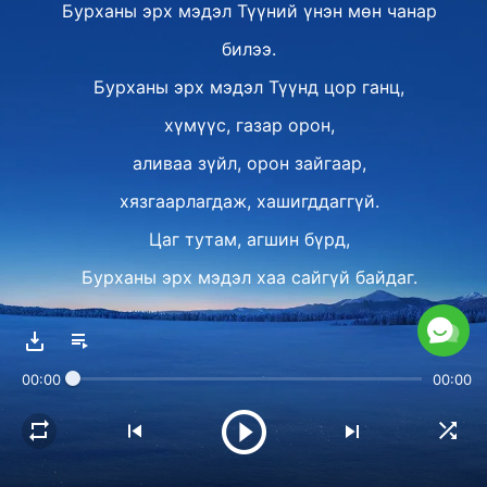
Бурханы эрх мэдэл Түүний үнэн мөн чанар
билээ.
Бурханы эрх мэдэл Түүнд цор ганц,
хүмүүс, газар орон,
аливаа зүйл, орон зайгаар,
хязгаарлагдаж, хашигддаггүй.
Цаг тутам, агшин бүрд,
Бурханы эрх мэдэл хаа сайгүй байдаг.
Тэнгэр, газар алга болсон ч
Бурханы эрх мэдэл үлдэнэ.
00:00
00:00
Ⅱ
Хүн Бурханы захиралтыг мэдэж,
хүлээн зөвшөөрч чадах эсэх нь,