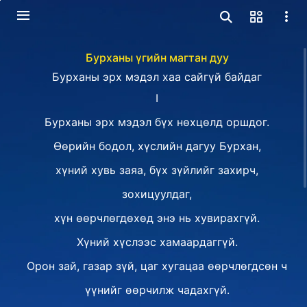
Бурханы үгийн магтан дуу
Бурханы эрх мэдэл хаа сайгүй байдаг
Ⅰ
Бурханы эрх мэдэл бүх нөхцөлд оршдог.
Өөрийн бодол, хүслийн дагуу Бурхан,
хүний хувь заяа, бүх зүйлийг захирч,
зохицуулдаг,
хүн өөрчлөгдөхөд энэ нь хувирахгүй.
Хүний хүслээс хамаардаггүй.
Орон зай, газар зүй, цаг хугацаа өөрчлөгдсөн ч
үүнийг өөрчилж чадахгүй.