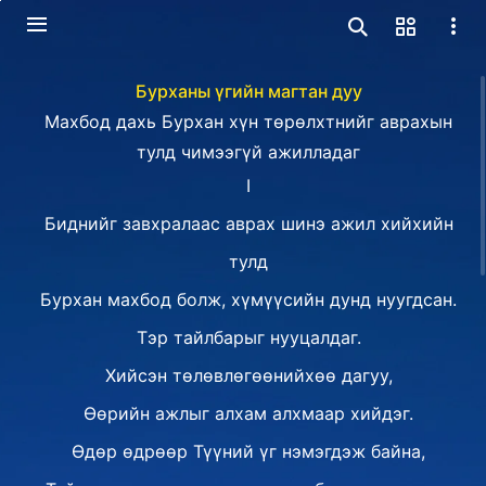
Бурханы үгийн магтан дуу
Махбод дахь Бурхан хүн төрөлхтнийг аврахын
тулд чимээгүй ажилладаг
Ⅰ
Биднийг завхралаас аврах шинэ ажил хийхийн
тулд
Бурхан махбод болж, хүмүүсийн дунд нуугдсан.
Тэр тайлбарыг нууцалдаг.
Хийсэн төлөвлөгөөнийхөө дагуу,
Өөрийн ажлыг алхам алхмаар хийдэг.
Өдөр өдрөөр Түүний үг нэмэгдэж байна,