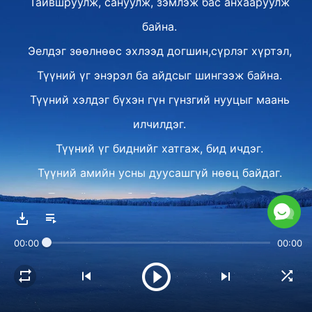
Тайвшруулж, сануулж, зэмлэж бас анхааруулж
байна.
Эелдэг зөөлнөөс эхлээд догшин,сүрлэг хүртэл,
Түүний үг энэрэл ба айдсыг шингээж байна.
Түүний хэлдэг бүхэн гүн гүнзгий нууцыг маань
илчилдэг.
Түүний үг биднийг хатгаж, бид ичдэг.
Түүний амийн усны дуусашгүй нөөц байдаг.
Түүний ачаар бид Бурхантай нүүр тулан
амьдардаг.
00:00
00:00
Биднийг завхралаас аврах шинэ ажил хийхийн
тулд
Бурхан махбод болж, хүмүүсийн дунд нуугдсан.