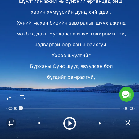
шүүлтийн ажил нь сүнсний ертөнцөд биш,
харин хүмүүсийн дунд хийгддэг.
Хүний махан биеийн завхралыг шүүх ажилд
махбод дахь Бурханаас илүү тохиромжтой,
чадвартай өөр хэн ч байхгүй.
Хэрэв шүүлтийг
Бурханы Сүнс шууд явуулсан бол
бүгдийг хамрахгүй,
түүнчлэн хүн үүнийг хүлээн авахад
хэцүү байх байсан,
00:00
00:00
учир нь Сүнс хүнтэй
нүүр тулан уулзаж чадахгүй.
Үүнийг л харгалзан үзэхэд,