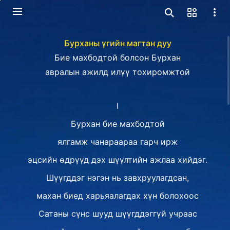
Бурханы үгийн магтан дуу
Бие махбодтой болсон Бурхан
авралын ажилд илүү тохиромжтой
I
Бурхан бие махбодтой
ялгамж чанараараа гарч ирж
эцсийн өдрүүд дэх шүүлтийн ажлаа хийдэг.
Шүүгддэг нэгэн нь завхруулагдсан,
махан биед харьяалагдах хүн болохоос
Сатаны сүнс шууд шүүгддэггүй учраас